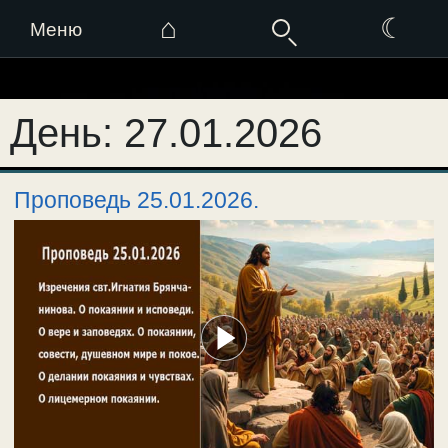
⌂
☾
Меню
Перейти
к
День:
27.01.2026
содержимому
Проповедь 25.01.2026.