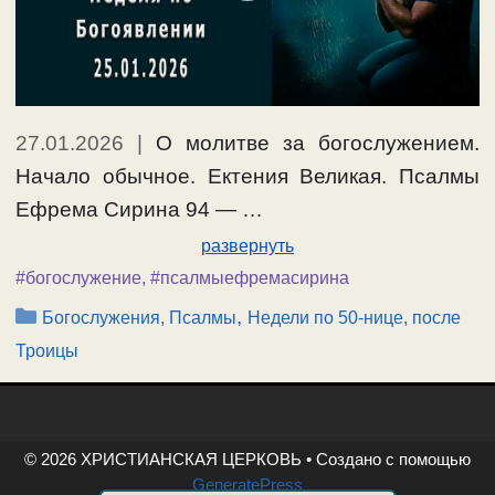
27.01.2026
|
О молитве за богослужением.
Начало обычное. Ектения Великая. Псалмы
Ефрема Сирина 94 — …
развернуть
#богослужение
,
#псалмыефремасирина
Рубрики
,
Богослужения, Псалмы
Недели по 50-нице, после
Троицы
© 2026 ХРИСТИАНСКАЯ ЦЕРКОВЬ
• Создано с помощью
GeneratePress