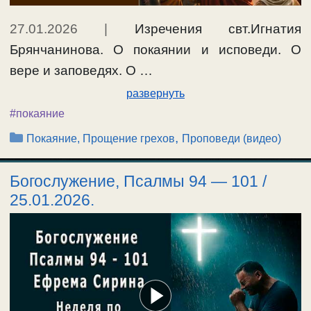
27.01.2026
|
Изречения свт.Игнатия
Брянчанинова. О покаянии и исповеди. О
вере и заповедях. О …
развернуть
#покаяние
Рубрики
,
Покаяние, Прощение грехов
Проповеди (видео)
Богослужение, Псалмы 94 — 101 /
25.01.2026.