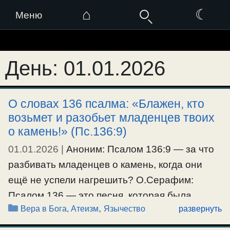
⌂
☾
Меню
Перейти
к
День:
01.01.2026
содержимому
О словах 136 псалма: «Блажен, кто
возьмет и разобьет младенцев твоих
о камень!» (Пс.136:9)
01.01.2026
|
Аноним: Псалом 136:9 — за что
разбивать младенцев о камень, когда они
ещё не успели нагрешить? О.Серафим:
Псалом 136 — это песня, которая была
Рубрики
,
Вера в Бога, Атеизм
Язычество
развернуть
сочинена народом иудейским. В ней
вспоминается то, как их родина была