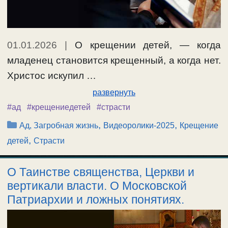
01.01.2026
|
О крещении детей, — когда
младенец становится крещенный, а когда нет.
Христос искупил …
развернуть
#ад
#крещениедетей
#страсти
Рубрики
,
,
Ад, Загробная жизнь
Видеоролики-2025
Крещение
,
детей
Страсти
О Таинстве священства, Церкви и
вертикали власти. О Московской
Патриархии и ложных понятиях.