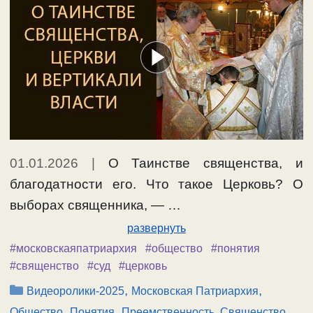
01.01.2026
|
О Таинстве священства, и
благодатности его. Что такое Церковь? О
выборах священника, — …
развернуть
#московскаяпатриархия
#общество
#понятия
#священство
#суд
#церковь
Рубрики
,
,
Видеоролики-2025
Московская Патриархия
,
,
,
Общество
Понятия
Преемственность, Священство