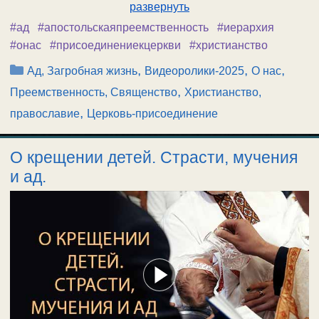
развернуть
#ад
#апостольскаяпреемственность
#иерархия
#онас
#присоединениекцеркви
#христианство
Рубрики
,
,
,
Ад, Загробная жизнь
Видеоролики-2025
О нас
,
Преемственность, Священство
Христианство,
,
православие
Церковь-присоединение
О крещении детей. Страсти, мучения
и ад.