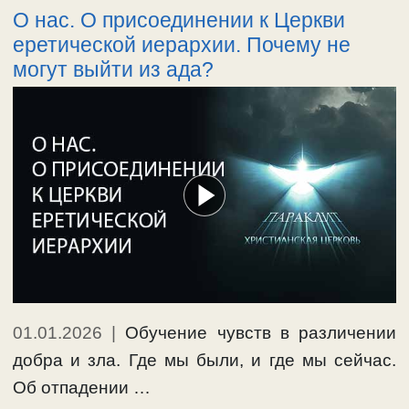
О нас. О присоединении к Церкви
разрушена, огромная масса народа вместе с
еретической иерархии. Почему не
детьми и младенцами уничтожена
могут выйти из ада?
вавилонянами; народ был забран в плен и
отведен в рабство …
Ещё…
#атеизм
#язычество
01.01.2026
|
Обучение чувств в различении
добра и зла. Где мы были, и где мы сейчас.
Об отпадении …