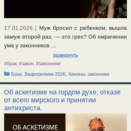
17.01.2026
|
Муж бросил с ребенком, вышла
замуж второй раз, — это грех? Об омрачении
ума у законников …
развернуть
#брак
,
#закон
,
#законники
Рубрики
,
,
Брак
Видеоролики-2026
Каноны, законники
Об аскетизме на гордом духе, отказе
от всего мирского и принятии
антихриста.