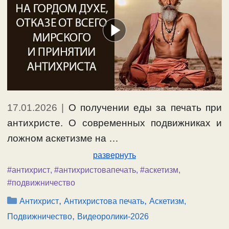
17.01.2026
|
О получении еды за печать при
антихристе. О современных подвижниках и
ложном аскетизме на …
развернуть
#антихрист
,
#антихристовапечать
,
#аскетизм
,
#подвижничество
Рубрики
,
,
Антихрист
Антихристова печать
Аскетизм,
,
Подвижничество
Видеоролики-2026