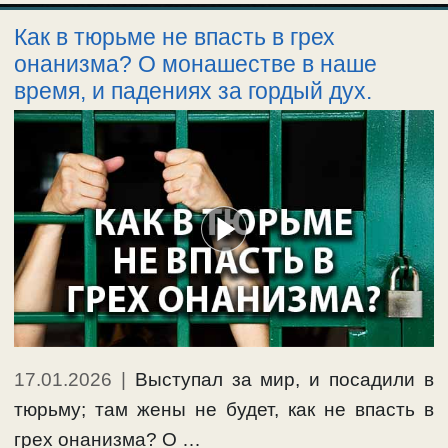
Как в тюрьме не впасть в грех
онанизма? О монашестве в наше
время, и падениях за гордый дух.
17.01.2026
|
Выступал за мир, и посадили в
тюрьму; там жены не будет, как не впасть в
грех онанизма? О …