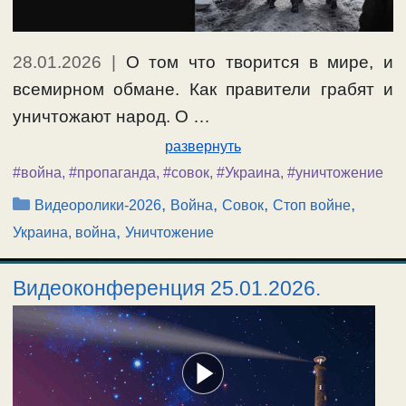
28.01.2026
|
О том что творится в мире, и
всемирном обмане. Как правители грабят и
уничтожают народ. О …
развернуть
#война
,
#пропаганда
,
#совок
,
#Украина
,
#уничтожение
Рубрики
,
,
,
,
Видеоролики-2026
Война
Совок
Стоп войне
,
Украина, война
Уничтожение
Видеоконференция 25.01.2026.