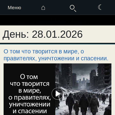
⌂
☾
Меню
Перейти
к
День:
28.01.2026
содержимому
О том что творится в мире, о
правителях, уничтожении и спасении.