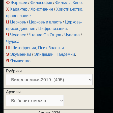
Ф
Фарисеи
/
Философия
/
Фильмы, Кино
.
Х
Характер
/
Христианин
/
Христианство,
православие
.
Ц
Церковь
/
Церковь и власть
/
Церковь-
присоединение
/
Цифровизация
.
Ч
Человек
/
Чтение Св.Отцов
/
Чувства
/
Чудеса
.
Ш
Шизофрения, Псих.болезни
.
Э
Экуменизм
/
Эпидемии, Пандемии
.
Я
Язычество
.
Рубрики
Архивы
Август 2026