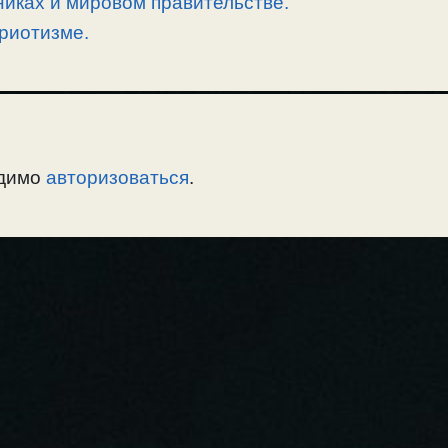
никах и мировом правительстве.
риотизме.
одимо
авторизоваться
.