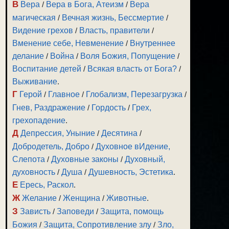
В
Вера
/
Вера в Бога, Атеизм
/
Вера
магическая
/
Вечная жизнь, Бессмертие
/
Видение грехов
/
Власть, правители
/
Вменение себе, Невменение
/
Внутреннее
делание
/
Война
/
Воля Божия, Попущение
/
Воспитание детей
/
Всякая власть от Бога?
/
Выживание
.
Г
Герой
/
Главное
/
Глобализм, Перезагрузка
/
Гнев, Раздражение
/
Гордость
/
Грех,
грехопадение
.
Д
Депрессия, Уныние
/
Десятина
/
Добродетель, Добро
/
Духовное вИдение,
Слепота
/
Духовные законы
/
Духовный,
духовность
/
Душа
/
Душевность, Эстетика
.
Е
Ересь, Раскол
.
Ж
Желание
/
Женщина
/
Животные
.
З
Зависть
/
Заповеди
/
Защита, помощь
Божия
/
Защита, Сопротивление злу
/
Зло,