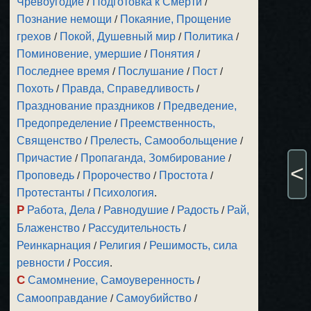
Чревоугодие
/
Подготовка к Смерти
/
Познание немощи
/
Покаяние, Прощение
грехов
/
Покой, Душевный мир
/
Политика
/
Поминовение, умершие
/
Понятия
/
Последнее время
/
Послушание
/
Пост
/
Похоть
/
Правда, Справедливость
/
Празднование праздников
/
Предведение,
Предопределение
/
Преемственность,
Священство
/
Прелесть, Самообольщение
/
Причастие
/
Пропаганда, Зомбирование
/
<
Проповедь
/
Пророчество
/
Простота
/
Протестанты
/
Психология
.
Р
Работа, Дела
/
Равнодушие
/
Радость
/
Рай,
Блаженство
/
Рассудительность
/
Реинкарнация
/
Религия
/
Решимость, сила
ревности
/
Россия
.
С
Самомнение, Самоуверенность
/
Самооправдание
/
Самоубийство
/