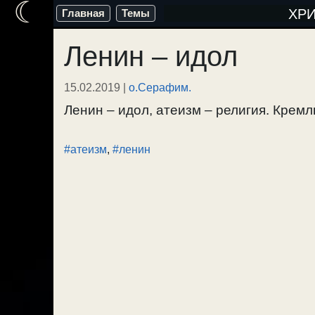
☾
Перейти
ХР
Главная
Темы
к
Ленин – идол
содержимому
15.02.2019
|
о.Серафим.
Ленин – идол, атеизм – религия. Кремль
#атеизм
,
#ленин