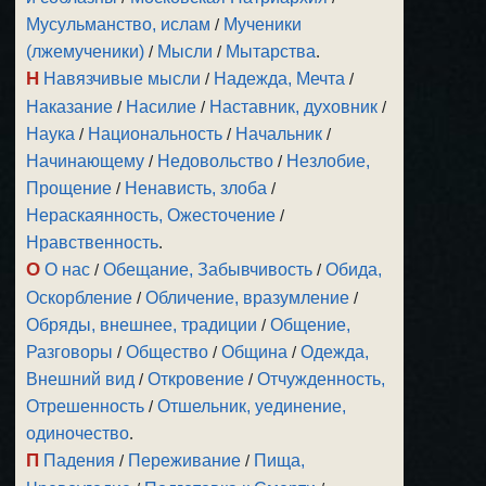
Мусульманство, ислам
/
Мученики
(лжемученики)
/
Мысли
/
Мытарства
.
Н
Навязчивые мысли
/
Надежда, Мечта
/
Наказание
/
Насилие
/
Наставник, духовник
/
Наука
/
Национальность
/
Начальник
/
Начинающему
/
Недовольство
/
Незлобие,
Прощение
/
Ненависть, злоба
/
Нераскаянность, Ожесточение
/
Нравственность
.
О
О нас
/
Обещание, Забывчивость
/
Обида,
Оскорбление
/
Обличение, вразумление
/
Обряды, внешнее, традиции
/
Общение,
Разговоры
/
Общество
/
Община
/
Одежда,
Внешний вид
/
Откровение
/
Отчужденность,
Отрешенность
/
Отшельник, уединение,
одиночество
.
П
Падения
/
Переживание
/
Пища,