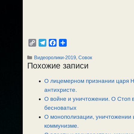
C
T
F
О
o
e
a
т
Рубрики
Видеоролики-2019
,
Совок
p
l
c
п
Похожие записи
y
e
e
р
L
g
b
а
О лицемерном признании царя Ник
i
r
o
в
n
антихристе.
a
o
и
k
m
k
т
О войне и уничтожении. О Стоп 
ь
бесноватых
О монополизации, уничтожении 
коммунизме.