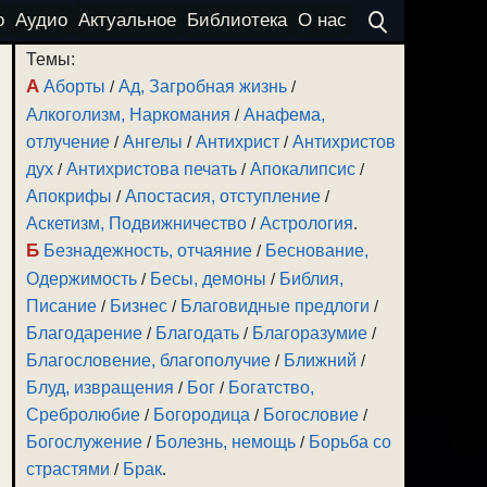
о
Аудио
Актуальное
Библиотека
О нас
Темы:
А
Аборты
/
Ад, Загробная жизнь
/
Алкоголизм, Наркомания
/
Анафема,
отлучение
/
Ангелы
/
Антихрист
/
Антихристов
дух
/
Антихристова печать
/
Апокалипсис
/
Апокрифы
/
Апостасия, отступление
/
Аскетизм, Подвижничество
/
Астрология
.
Б
Безнадежность, отчаяние
/
Беснование,
Одержимость
/
Бесы, демоны
/
Библия,
Писание
/
Бизнес
/
Благовидные предлоги
/
Благодарение
/
Благодать
/
Благоразумие
/
Благословение, благополучие
/
Ближний
/
Блуд, извращения
/
Бог
/
Богатство,
Сребролюбие
/
Богородица
/
Богословие
/
Богослужение
/
Болезнь, немощь
/
Борьба со
страстями
/
Брак
.