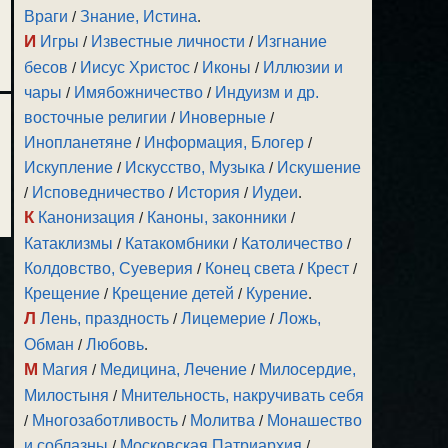
Враги
/
Знание, Истина
.
И
Игры
/
Известные личности
/
Изгнание
бесов
/
Иисус Христос
/
Иконы
/
Иллюзии и
чары
/
Имябожничество
/
Индуизм и др.
восточные религии
/
Иноверные
/
Инопланетяне
/
Информация, Блогер
/
Искупление
/
Искусство, Музыка
/
Искушение
/
Исповедничество
/
История
/
Иудеи
.
К
Канонизация
/
Каноны, законники
/
Катаклизмы
/
Катакомбники
/
Католичество
/
Колдовство, Суеверия
/
Конец света
/
Крест
/
Крещение
/
Крещение детей
/
Курение
.
Л
Лень, праздность
/
Лицемерие
/
Ложь,
Обман
/
Любовь
.
М
Магия
/
Медицина, Лечение
/
Милосердие,
Милостыня
/
Мнительность, накручивать себя
/
Многозаботливость
/
Молитва
/
Монашество
и соблазны
/
Московская Патриархия
/