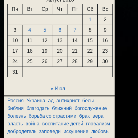
Пн
Вт
Ср
Чт
Пт
Сб
Вс
1
2
3
4
5
6
7
8
9
10
11
12
13
14
15
16
17
18
19
20
21
22
23
24
25
26
27
28
29
30
31
« Июл
Россия
Украина
ад
антихрист
бесы
библия
благодать
ближний
богослужение
болезнь
борьба со страстями
брак
вера
власть
война
воспитание детей
глобализм
добродетель
заповеди
искушение
любовь