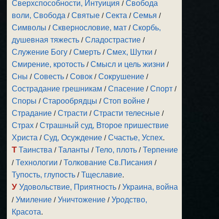
Сверхспособности, Интуиция
/
Свобода
воли, Свобода
/
Святые
/
Секта
/
Семья
/
Символы
/
Сквернословие, мат
/
Скорбь,
душевная тяжесть
/
Сладострастие
/
Служение Богу
/
Смерть
/
Смех, Шутки
/
Смирение, кротость
/
Смысл и цель жизни
/
Сны
/
Совесть
/
Совок
/
Сокрушение
/
Сострадание грешникам
/
Спасение
/
Спорт
/
Споры
/
Старообрядцы
/
Стоп войне
/
Страдание
/
Страсти
/
Страсти телесные
/
Страх
/
Страшный суд, Второе пришествие
Христа
/
Суд, Осуждение
/
Счастье, Успех
.
Т
Таинства
/
Таланты
/
Тело, плоть
/
Терпение
/
Технологии
/
Толкование Св.Писания
/
Тупость, глупость
/
Тщеславие
.
У
Удовольствие, Приятность
/
Украина, война
/
Умиление
/
Уничтожение
/
Уродство,
Красота
.