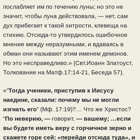
послабляет им по течению луны; но это не
значит, чтобы луна действовала, — нет, сам
дух прибегает к такой хитрости, клевеща на
стихию. Отсюда-то утвердилось ошибочное
мнение между неразумными, и вдаваясь в
обман они называют этим именем демонов.
Но это несправедливо.» (Свт.Иоанн Златоуст,
Толкование на Матф.17:14-21, Беседа 57).
«“
Тогда ученики, приступив к Иисусу
наедине, сказали: почему мы не могли
изгнать его
” (Мф. 17:19)?… Что же Христос?
“
По неверию, —
говорит,
— вашему; …если
вы будете иметь веру с горчичное зерно и
скажете горе сей: «перейди отсюда туда», и