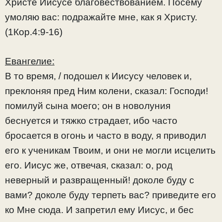
Христе Иисусе благовествованием. Посему
умоляю вас: подражайте мне, как я Христу.
(1Кор.4:9-16)
Евангелие:
В то время, / подошел к Иисусу человек и,
преклоняя пред Ним колени, сказал: Господи!
помилуй сына моего; он в новолуния
беснуется и тяжко страдает, ибо часто
бросается в огонь и часто в воду, я приводил
его к ученикам Твоим, и они не могли исцелить
его. Иисус же, отвечая, сказал: о, род
неверный и развращенный! доколе буду с
вами? доколе буду терпеть вас? приведите его
ко Мне сюда. И запретил ему Иисус, и бес