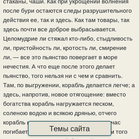
стаканы, чаши. Как при укрощении волнения
после бури остаются следы разрушительного
действия ее, так и здесь. Как там товары, так
здесь почти все доброе выбрасывается.
Целомудрие ли стяжал кто-либо, стыдливость
ли, пристойность ли, кротость ли, смирение
ли, — все это пьянство повергает в море
нечестия. А что еще после этого делает
пьянство, того нельзя ни с чем и сравнить.
Там, по выгружении, корабль делается легче; а
здесь, напротив, новое отягощение: вместо
богатства корабль нагружается песком,
соленою водою и всякою дрянью, отчего
корабль и с пловцами, и с кормчим тотчас
Темы сайта
погибает. Итак, чтобы не потерпеть нам того