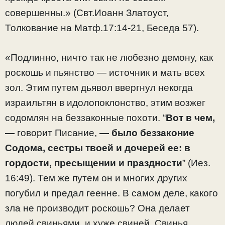
совершенны.» (Свт.Иоанн Златоуст,
Толкование на Матф.17:14-21, Беседа 57).
«Подлинно, ничто так не любезно демону, как
роскошь и пьянство — источник и мать всех
зол. Этим путем дьявол ввергнул некогда
израильтян в идолопоклонство, этим возжег
содомлян на беззаконные похоти. “
Вот в чем,
—
говорит Писание,
— было беззаконие
Содома, сестры твоей и дочерей ее: в
гордости, пресыщении и праздности
” (Иез.
16:49). Тем же путем он и многих других
погубил и предал геенне. В самом деле, какого
зла не производит роскошь? Она делает
людей свиньями, и хуже свиней. Свинья