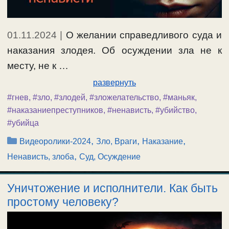
01.11.2024
|
О желании справедливого суда и
наказания злодея. Об осуждении зла не к
месту, не к …
развернуть
#гнев
,
#зло
,
#злодей
,
#зложелательство
,
#маньяк
,
#наказаниепреступников
,
#ненависть
,
#убийство
,
#убийца
Рубрики
,
,
,
Видеоролики-2024
Зло, Враги
Наказание
,
Ненависть, злоба
Суд, Осуждение
Уничтожение и исполнители. Как быть
простому человеку?