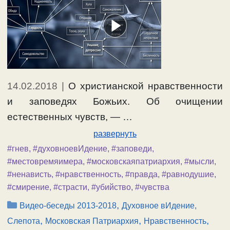
14.02.2018
|
О христианской нравственности
и заповедях Божьих. Об очищении
естественных чувств, — …
развернуть
#гнев
,
#духовноевИдение
,
#заповеди
,
#местовремяимера
,
#московскаяпатриархия
,
#мысли
,
#ненависть
,
#нравственность
,
#правда
,
#равнодушие
,
#смирение
,
#страсти
,
#убийство
,
#чувства
Рубрики
,
Видео-беседы 2013-2018
Духовное вИдение,
,
,
,
Слепота
Московская Патриархия
Нравственность