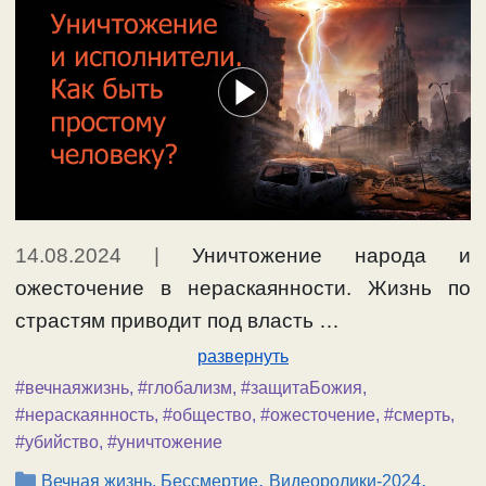
14.08.2024
|
Уничтожение народа и
ожесточение в нераскаянности. Жизнь по
страстям приводит под власть …
развернуть
#вечнаяжизнь
,
#глобализм
,
#защитаБожия
,
#нераскаянность
,
#общество
,
#ожесточение
,
#смерть
,
#убийство
,
#уничтожение
Рубрики
,
,
Вечная жизнь, Бессмертие
Видеоролики-2024