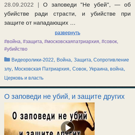
28.09.2022
|
О заповеди "Не убей", — об
убийстве ради страсти, и убийстве при
защите от нападающих …
развернуть
#война
,
#защита
,
#московскаяпатриархия
,
#совок
,
#убийство
Рубрики
,
,
Видеоролики-2022
Война
Защита, Сопротивление
,
,
,
,
злу
Московская Патриархия
Совок
Украина, война
Церковь и власть
О заповеди не убий, и защите других