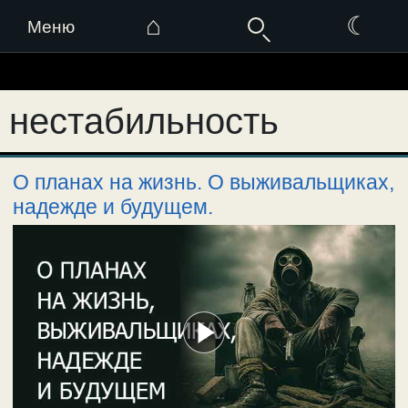
⌂
☾
Меню
Перейти
к
нестабильность
содержимому
О планах на жизнь. О выживальщиках,
надежде и будущем.