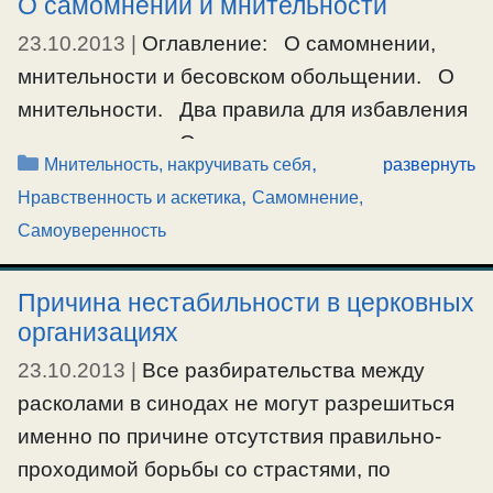
О самомнении и мнительности
23.10.2013
|
Оглавление: О самомнении,
мнительности и бесовском обольщении. О
мнительности. Два правила для избавления
от самомнения. О самомнении и
Рубрики
,
Мнительность, накручивать себя
развернуть
мнительности, бесовском обольщении и
,
Нравственность и аскетика
Самомнение,
душевном вИдении. О.Серафим: В наше
Самоуверенность
время, по причине всеобщего духа самости и
гордыни, в людях очень сильно возросло
Причина нестабильности в церковных
самомнение
. По этой причине, мой тебе
организациях
совет, борись с самомнением и
23.10.2013
|
Все разбирательства между
мнительностью, …
расколами в синодах не могут разрешиться
именно по причине отсутствия правильно-
Ещё…
проходимой борьбы со страстями, по
#духовноевИдение
,
#мнительность
,
#нестабильность
,