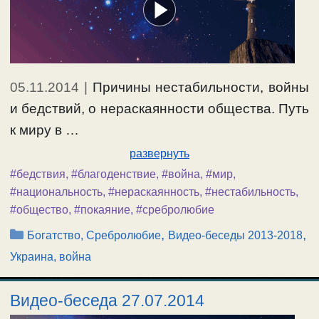
05.11.2014
|
Причины нестабильности, войны
и бедствий, о нераскаянности общества. Путь
к миру в …
развернуть
#бедствия
,
#благоденствие
,
#война
,
#мир
,
#национальность
,
#нераскаянность
,
#нестабильность
,
#общество
,
#покаяние
,
#сребролюбие
Рубрики
,
,
Богатство, Сребролюбие
Видео-беседы 2013-2018
Украина, война
Видео-беседа 27.07.2014