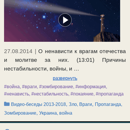
27.08.2014
|
О ненависти к врагам отечества
и молитве за них. (13:01) Причины
нестабильности, войны, и …
развернуть
#война
,
#враги
,
#зомбирование
,
#информация
,
#ненависть
,
#нестабильность
,
#покаяние
,
#пропаганда
Рубрики
,
,
Видео-беседы 2013-2018
Зло, Враги
Пропаганда,
,
Зомбирование
Украина, война