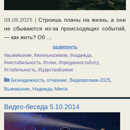
08.08.2025
|
Строишь планы на жизнь, а они
не сбываются из-за происходящих событий,
— как жить? Об …
развернуть
#выживание
,
#жизньназемле
,
#надежда
,
#нестабильность
,
#план
,
#преданностьБогу
,
#стабильность
,
#ЦарствоБожие
Рубрики
,
,
Безнадежность, отчаяние
Видеоролики-2025
,
Выживание
Надежда, Мечта
Видео-беседа 5.10.2014