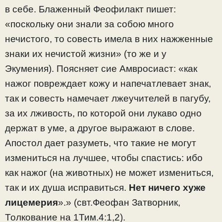
в себе. Блаженный Феофилакт пишет:
«поскольку они знали за собою много
нечистого, то совесть имела в них нажженные
знаки их нечистой жизни» (то же и у
Экумения). Поясняет сие Амвросиаст: «как
нажог повреждает кожу и напечатлевает знак,
так и совесть намечает лжеучителей в пагубу,
за их лживость, по которой они лукаво одно
держат в уме, а другое выражают в слове.
Апостол дает разуметь, что такие не могут
измениться на лучшее, чтобы спастись: ибо
как нажог (на животных) не может измениться,
так и их душа исправиться.
Нет ничего хуже
лицемерия
».» (свт.Феофан Затворник,
Толкование на 1Тим.4:1,2).