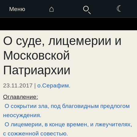
⌂
☾
Меню
Перейти
к
О суде, лицемерии и
содержимому
Московской
Патриархии
23.11.2017
|
о.Серафим.
Оглавление:
О сокрытии зла, под благовидным предлогом
неосуждения.
О лицемерии, в конце времен, и лжеучителях,
с сожженной совестью.