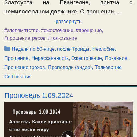
Златоуста на Евангелие, притча о
немилосердном должнике. О прошении …
развернуть
#злопамятство
,
#ожесточение
,
#прощение
,
#прощениегрехов
,
#толкование
Рубрики
,
Недели по 50-нице, после Троицы
Незлобие,
,
,
Прощение
Нераскаянность, Ожесточение
Покаяние,
,
,
Прощение грехов
Проповеди (видео)
Толкование
Св.Писания
Проповедь 1.09.2024