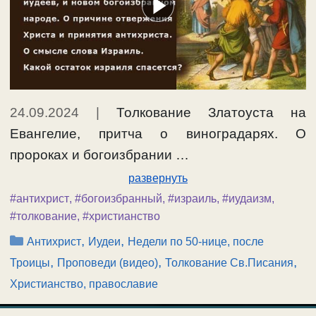
24.09.2024
|
Толкование Златоуста на
Евангелие, притча о виноградарях. О
пророках и богоизбрании …
развернуть
#антихрист
,
#богоизбранный
,
#израиль
,
#иудаизм
,
#толкование
,
#христианство
Рубрики
,
,
Антихрист
Иудеи
Недели по 50-нице, после
,
,
,
Троицы
Проповеди (видео)
Толкование Св.Писания
Христианство, православие