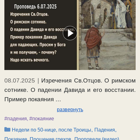
08.07.2025
|
Изречения Св.Отцов. О римском
сотнике. О падении Давида и его восстании.
Пример покаяния …
развернуть
#падения
,
#покаяние
Рубрики
,
,
Недели по 50-нице, после Троицы
Падения
,
Покаяние, Прощение грехов
Проповеди (видео)