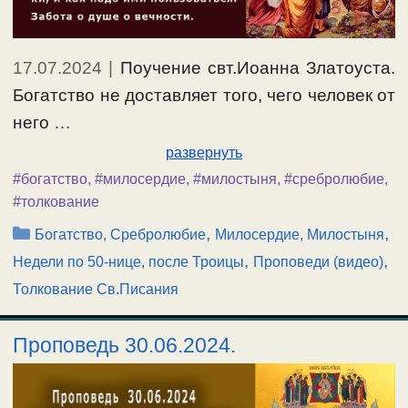
17.07.2024
|
Поучение свт.Иоанна Златоуста.
Богатство не доставляет того, чего человек от
него …
развернуть
#богатство
,
#милосердие
,
#милостыня
,
#сребролюбие
,
#толкование
Рубрики
,
,
Богатство, Сребролюбие
Милосердие, Милостыня
,
,
Недели по 50-нице, после Троицы
Проповеди (видео)
Толкование Св.Писания
Проповедь 30.06.2024.