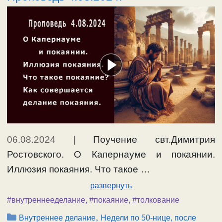
06.08.2024
|
Поучение свт.Димитрия
Ростовского. О Капернауме и покаянии.
Иллюзия покаяния. Что такое …
развернуть
#внутреннееделание
,
#покаяние
,
#толкование
Рубрики
,
Внутреннее делание
Недели по 50-нице, после