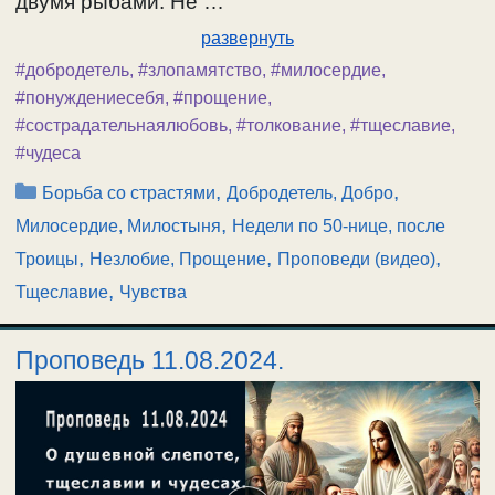
двумя рыбами. Не …
развернуть
#добродетель
,
#злопамятство
,
#милосердие
,
#понуждениесебя
,
#прощение
,
#сострадательнаялюбовь
,
#толкование
,
#тщеславие
,
#чудеса
Рубрики
,
,
Борьба со страстями
Добродетель, Добро
,
Милосердие, Милостыня
Недели по 50-нице, после
,
,
,
Троицы
Незлобие, Прощение
Проповеди (видео)
,
Тщеславие
Чувства
Проповедь 11.08.2024.