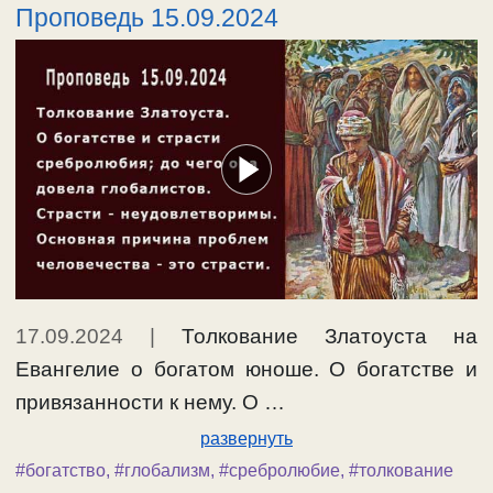
Проповедь 15.09.2024
17.09.2024
|
Толкование Златоуста на
Евангелие о богатом юноше. О богатстве и
привязанности к нему. О …
развернуть
#богатство
,
#глобализм
,
#сребролюбие
,
#толкование