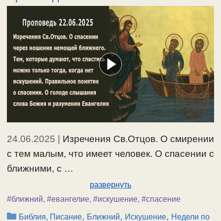
24.06.2025
|
Изречения Св.Отцов. О смирении
с тем малым, что имеет человек. О спасении с
ближними, с …
развернуть
#ближний
,
#евангелие
,
#искушение
,
#спасение
Рубрики
,
,
,
Библия, Писание
Ближний
Искушение
Недели по