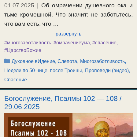
01.07.2025
|
Об омрачении душевного ока и
тьме кромешной. Что значит: не заботьтесь,
что вам есть, что …
развернуть
#многозаботливость
,
#омрачениеума
,
#спасение
,
#ЦарствоБожие
Рубрики
,
,
Духовное вИдение, Слепота
Многозаботливость
,
,
Недели по 50-нице, после Троицы
Проповеди (видео)
Спасение
Богослужение, Псалмы 102 — 108 /
29.06.2025