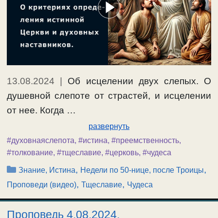
13.08.2024
|
Об исцелении двух слепых. О
душевной слепоте от страстей, и исцелении
от нее. Когда …
развернуть
#духовнаяслепота
,
#истина
,
#преемственность
,
#толкование
,
#тщеславие
,
#церковь
,
#чудеса
Рубрики
,
,
Знание, Истина
Недели по 50-нице, после Троицы
,
,
Проповеди (видео)
Тщеславие
Чудеса
Проповедь 4.08.2024.