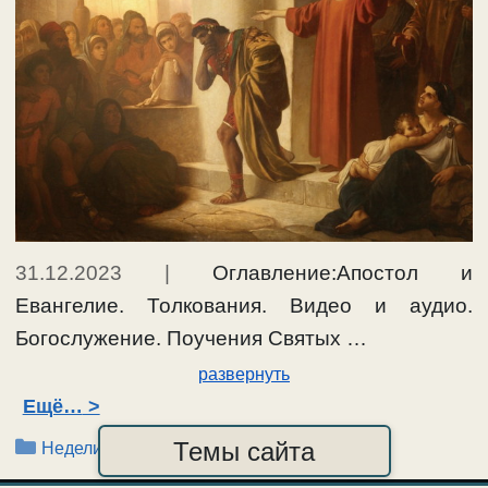
31.12.2023
|
Оглавление:Апостол и
Евангелие. Толкования. Видео и аудио.
Богослужение. Поучения Святых …
развернуть
Ещё…
Рубрики
Темы сайта
Недели по 50-нице, после Троицы