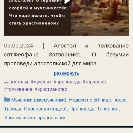
03.09.2024
|
Апостол и толкование
свт.Феофана Затворника. О безумии
проповеди апостольской для мира …
развернуть
#апостолы
,
#мученик
,
#проповедь
,
#терпение
,
#толкование
,
#христианство
Рубрики
,
Мученики (лжемученики)
Недели по 50-нице, после
,
,
,
,
Троицы
Проповеди (видео)
Проповедь
Терпение
Христианство, православие