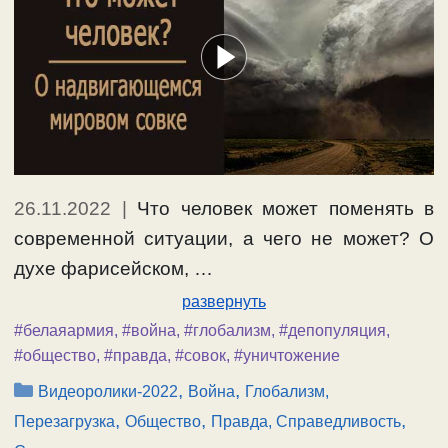
26.11.2022
|
Что человек может поменять в
современной ситуации, а чего не может? О
духе фарисейском, …
развернуть
#белаяармия
,
#война
,
#глобализм
,
#депопуляция
,
#общество
,
#правда
,
#совок
,
#уничтожение
Рубрики
,
,
Видеоролики-2022
Война
Глобализм,
,
,
,
Перезагрузка
Общество
Правда, Справедливость