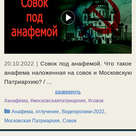
Ещё…
#война
,
#Россия
,
#совок
,
#Украина
20.10.2022
|
Совок под анафемой. Что такое
анафема наложенная на совок и Московскую
Патриархию? / …
развернуть
#анафема
,
#московскаяпатриархия
,
#совок
Рубрики
,
,
Анафема, отлучение
Видеоролики-2022
,
Московская Патриархия
Совок