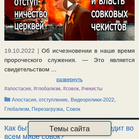
19.10.2022
|
Об исчезновении в наше время
пророческого служения. — Это является
свидетельством …
развернуть
#апостасия
,
#глобализм
,
#совок
,
#чекисты
Рубрики
,
,
Апостасия, отступление
Видеоролики-2022
,
Глобализм, Перезагрузка
Совок
Как быть христианам, если победит во
Темы сайта
всем мире совок?