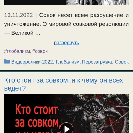
13.11.2022
|
Совок несет всем разрушение и
уничтожение. О мировой совковой революции
— Великой …
развернуть
#глобализм
,
#совок
Рубрики
,
,
Видеоролики-2022
Глобализм, Перезагрузка
Совок
Кто стоит за совком, и к чему он всех
ведет?