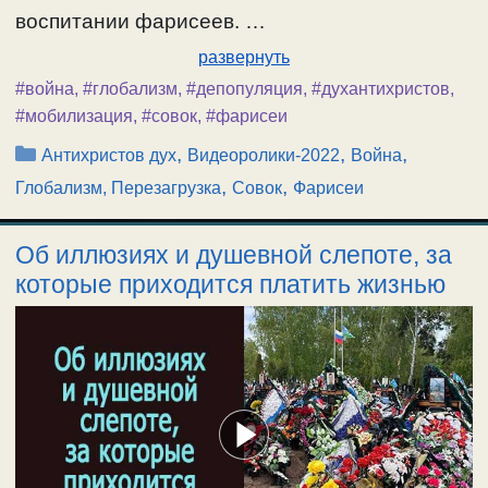
воспитании фарисеев. …
развернуть
#война
,
#глобализм
,
#депопуляция
,
#духантихристов
,
#мобилизация
,
#совок
,
#фарисеи
Рубрики
,
,
,
Антихристов дух
Видеоролики-2022
Война
,
,
Глобализм, Перезагрузка
Совок
Фарисеи
Об иллюзиях и душевной слепоте, за
которые приходится платить жизнью