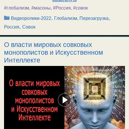
#глобализм
,
#масоны
,
#Россия
,
#совок
Рубрики
,
,
Видеоролики-2022
Глобализм, Перезагрузка
,
Россия
Совок
О власти мировых совковых
монополистов и Искусственном
Интеллекте