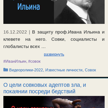
16.12.2022
|
В защиту проф.Ивана Ильина и
клевете на него. Совки, социалисты и
глобалисты всех …
развернуть
#ИванИльин
,
#совок
Рубрики
,
,
Видеоролики-2022
Известные личности
Совок
О цели совковых адептов зла, и
покаянии посреди бедствий