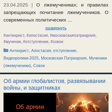
23.04.2025
|
О лжемучениках; и правилах
запрещающих почитание лжемучеников. О
современных политических …
развернуть
#антихрист
,
#апостасия
,
#московскаяпатриархия
,
#мученик
,
#отступление
,
#совок
Рубрики
,
,
Антихрист
Апостасия, отступление
,
,
Видеоролики-2025
Московская Патриархия
Мученики
,
(лжемученики)
Совок
Об армии глобалистов, развязывании
войны, и защитниках