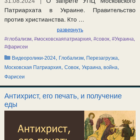
31.08.2024
|
О запрете УПЦ Московского
Патриархата в Украине. Правительство
против христианства. Кто …
развернуть
#глобализм
,
#московскаяпатриархия
,
#совок
,
#Украина
,
#фарисеи
Рубрики
,
,
Видеоролики-2024
Глобализм, Перезагрузка
,
,
,
Московская Патриархия
Совок
Украина, война
Фарисеи
Антихрист, его печать, и получение
еды