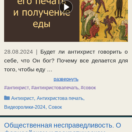
28.08.2024
|
Будет ли антихрист говорить о
себе, что Он бог? Почему все делается для
того, чтобы еду …
развернуть
#антихрист
,
#антихристовапечать
,
#совок
Рубрики
,
,
Антихрист
Антихристова печать
,
Видеоролики-2024
Совок
Общественная несправедливость. О