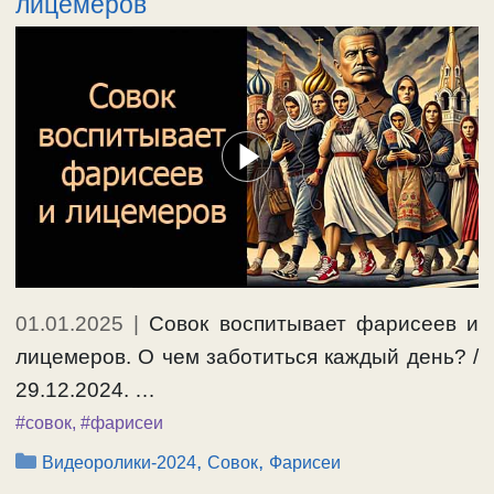
лицемеров
01.01.2025
|
Совок воспитывает фарисеев и
лицемеров. О чем заботиться каждый день? /
29.12.2024. …
#совок
,
#фарисеи
Рубрики
,
,
Видеоролики-2024
Совок
Фарисеи