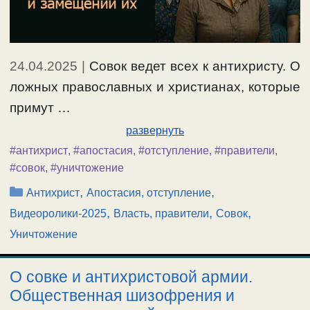
24.04.2025
|
Совок ведет всех к антихристу. О
ложных православных и христианах, которые
примут …
развернуть
#антихрист
,
#апостасия
,
#отступление
,
#правители
,
#совок
,
#уничтожение
Рубрики
,
,
Антихрист
Апостасия, отступление
,
,
,
Видеоролики-2025
Власть, правители
Совок
Уничтожение
О совке и антихристовой армии.
Общественная шизофрения и