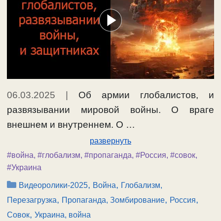
06.03.2025
|
Об армии глобалистов, и
развязывании мировой войны. О враге
внешнем и внутреннем. О …
развернуть
#война
,
#глобализм
,
#пропаганда
,
#Россия
,
#совок
,
#Украина
Рубрики
,
,
Видеоролики-2025
Война
Глобализм,
,
,
,
Перезагрузка
Пропаганда, Зомбирование
Россия
,
Совок
Украина, война