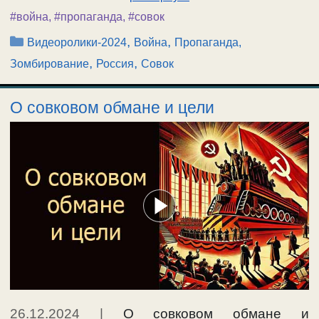
#война
,
#пропаганда
,
#совок
Рубрики
,
,
Видеоролики-2024
Война
Пропаганда,
,
,
Зомбирование
Россия
Совок
О совковом обмане и цели
26.12.2024
|
О совковом обмане и