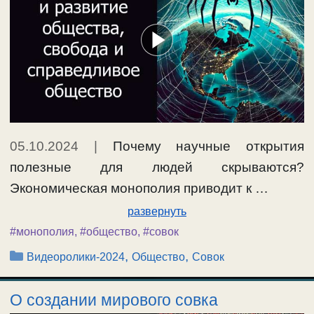
05.10.2024
|
Почему научные открытия
полезные для людей скрываются?
Экономическая монополия приводит к …
развернуть
#монополия
,
#общество
,
#совок
Рубрики
,
,
Видеоролики-2024
Общество
Совок
О создании мирового совка