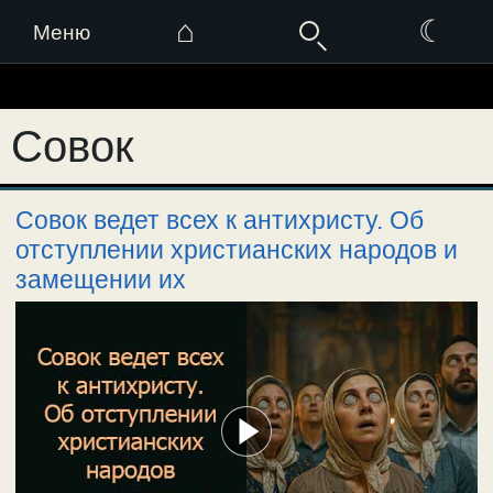
⌂
☾
Меню
Перейти
к
Совок
содержимому
Совок ведет всех к антихристу. Об
отступлении христианских народов и
замещении их