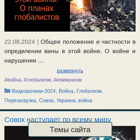
22.08.2024
|
Общее положение и частности в
определении вины в этой войне. О войне и
нарушении …
развернуть
#война
,
#глобализм
,
#коммунизм
Рубрики
,
,
Видеоролики-2024
Война
Глобализм,
,
,
Перезагрузка
Совок
Украина, война
Совок наступает по всему миру
Темы сайта