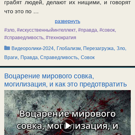
грабят людей, делают их нищими, и говорят
что это по …
развернуть
#зло
,
#искусственныйинтеллект
,
#правда
,
#совок
,
#справедливость
,
#технократия
Рубрики
,
,
Видеоролики-2024
Глобализм, Перезагрузка
Зло,
,
,
Враги
Правда, Справедливость
Совок
Воцарение мирового совка,
могилизация, и как это предотвратить