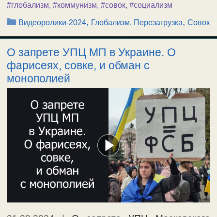
#глобализм
,
#коммунизм
,
#совок
,
#социализм
Рубрики
,
,
Видеоролики-2024
Глобализм, Перезагрузка
Совок
О запрете УПЦ МП в Украине. О
фарисеях, совке, и обман с
монополией