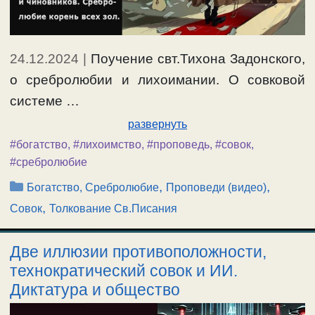
24.12.2024
|
Поучение свт.Тихона Задонского,
о сребролюбии и лихоимании. О совковой
системе …
развернуть
#богатство
,
#лихоимство
,
#проповедь
,
#совок
,
#сребролюбие
Рубрики
,
,
Богатство, Сребролюбие
Проповеди (видео)
,
Совок
Толкование Св.Писания
Две иллюзии противоположности,
технократический совок и ИИ.
Диктатура и общество