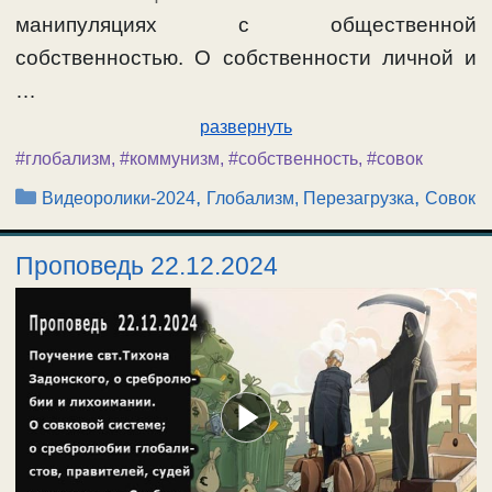
манипуляциях с общественной
собственностью. О собственности личной и
…
развернуть
#глобализм
,
#коммунизм
,
#собственность
,
#совок
Рубрики
,
,
Видеоролики-2024
Глобализм, Перезагрузка
Совок
Проповедь 22.12.2024