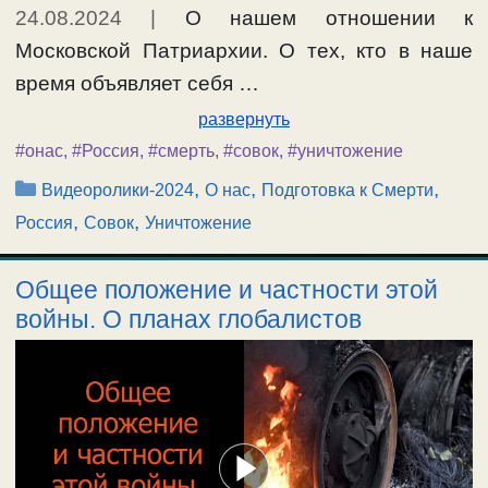
24.08.2024
|
О нашем отношении к
Московской Патриархии. О тех, кто в наше
время объявляет себя …
развернуть
#онас
,
#Россия
,
#смерть
,
#совок
,
#уничтожение
Рубрики
,
,
,
Видеоролики-2024
О нас
Подготовка к Смерти
,
,
Россия
Совок
Уничтожение
Общее положение и частности этой
войны. О планах глобалистов