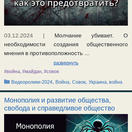
03.12.2024
|
Молчание убивает. О
необходимости создания общественного
мнения в противоположность …
развернуть
#война
,
#майдан
,
#совок
Рубрики
,
,
,
Видеоролики-2024
Война
Совок
Украина, война
Монополия и развитие общества,
свобода и справедливое общество