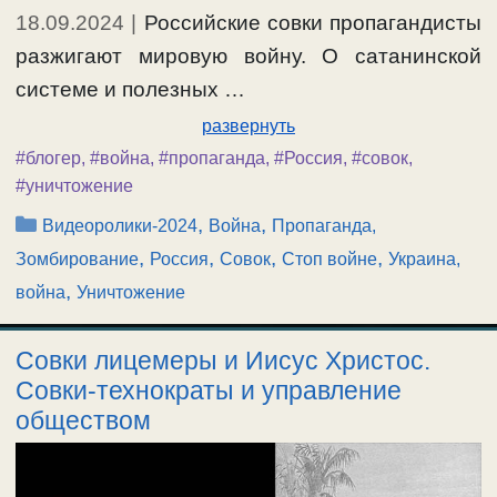
18.09.2024
|
Российские совки пропагандисты
разжигают мировую войну. О сатанинской
системе и полезных …
развернуть
#блогер
,
#война
,
#пропаганда
,
#Россия
,
#совок
,
#уничтожение
Рубрики
,
,
Видеоролики-2024
Война
Пропаганда,
,
,
,
,
Зомбирование
Россия
Совок
Стоп войне
Украина,
,
война
Уничтожение
Совки лицемеры и Иисус Христос.
Совки-технократы и управление
обществом