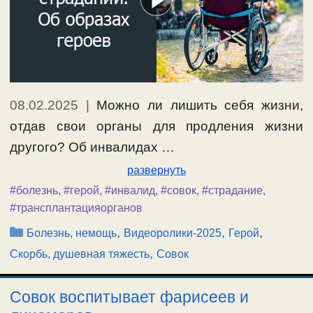
08.02.2025
|
Можно ли лишить себя жизни,
отдав свои органы для продления жизни
другого? Об инвалидах …
развернуть
#болезнь
,
#герой
,
#инвалид
,
#совок
,
#страдание
,
#трансплантацияорганов
Рубрики
,
,
,
Болезнь, немощь
Видеоролики-2025
Герой
,
Скорбь, душевная тяжесть
Совок
Совок воспитывает фарисеев и