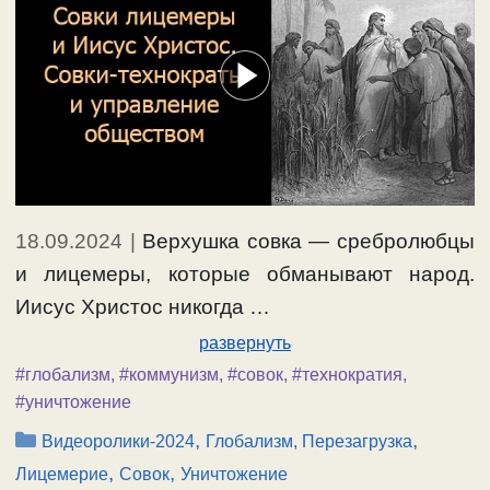
18.09.2024
|
Верхушка совка — сребролюбцы
и лицемеры, которые обманывают народ.
Иисус Христос никогда …
развернуть
#глобализм
,
#коммунизм
,
#совок
,
#технократия
,
#уничтожение
Рубрики
,
,
Видеоролики-2024
Глобализм, Перезагрузка
,
,
Лицемерие
Совок
Уничтожение