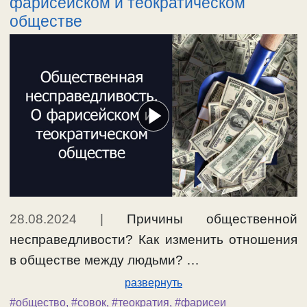
фарисейском и теократическом
обществе
28.08.2024
|
Причины общественной
несправедливости? Как изменить отношения
в обществе между людьми? …
развернуть
#общество
,
#совок
,
#теократия
,
#фарисеи