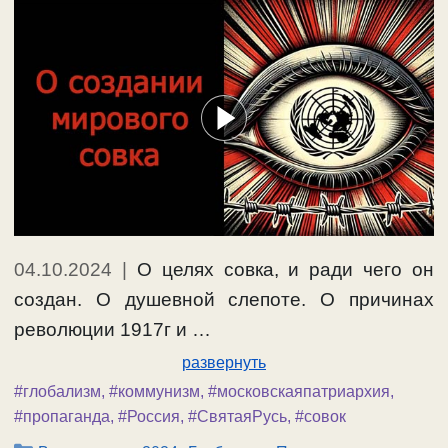
04.10.2024
|
О целях совка, и ради чего он
создан. О душевной слепоте. О причинах
революции 1917г и …
развернуть
#глобализм
,
#коммунизм
,
#московскаяпатриархия
,
#пропаганда
,
#Россия
,
#СвятаяРусь
,
#совок