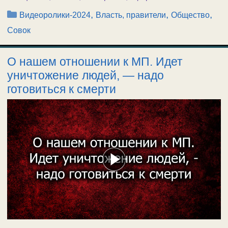
Рубрики
,
,
,
Видеоролики-2024
Власть, правители
Общество
Совок
О нашем отношении к МП. Идет
уничтожение людей, — надо
готовиться к смерти