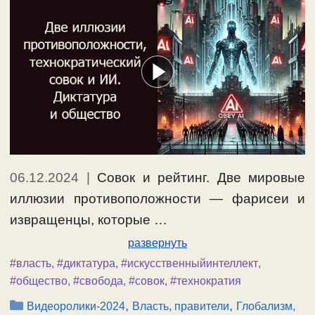
06.12.2024
|
Совок и рейтинг. Две мировые
иллюзии противоположности — фарисеи и
извращенцы, которые …
развернуть
#власть
,
#диктатура
,
#искусственныйинтеллект
,
#общество
,
#свобода
,
#совок
,
#технократия
Рубрики
,
,
Видеоролики-2024
Власть, правители
Глобализм,