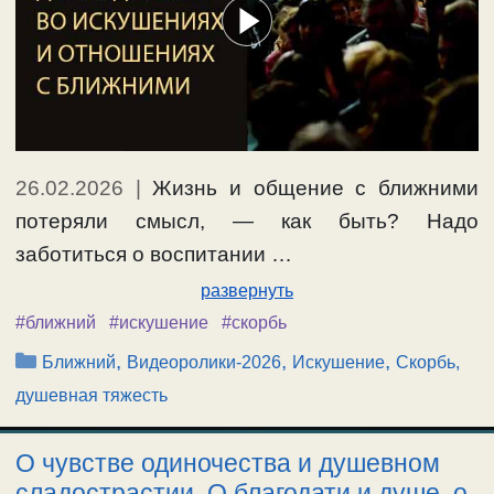
26.02.2026
|
Жизнь и общение с ближними
потеряли смысл, — как быть? Надо
заботиться о воспитании …
развернуть
#ближний
#искушение
#скорбь
Рубрики
,
,
,
Ближний
Видеоролики-2026
Искушение
Скорбь,
душевная тяжесть
О чувстве одиночества и душевном
сладострастии. О благодати и душе, о