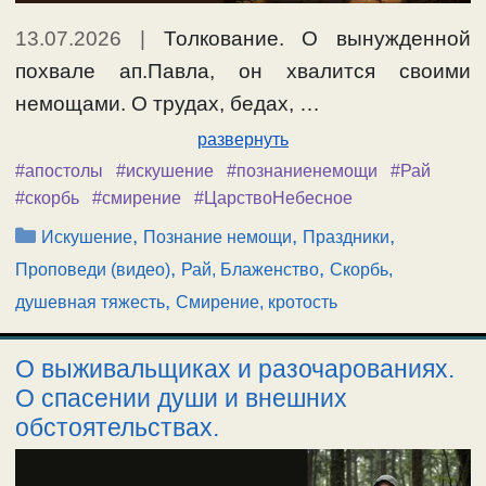
13.07.2026
|
Толкование. О вынужденной
похвале ап.Павла, он хвалится своими
немощами. О трудах, бедах, …
развернуть
#апостолы
#искушение
#познаниенемощи
#Рай
#скорбь
#смирение
#ЦарствоНебесное
Рубрики
,
,
,
Искушение
Познание немощи
Праздники
,
,
Проповеди (видео)
Рай, Блаженство
Скорбь,
,
душевная тяжесть
Смирение, кротость
О выживальщиках и разочарованиях.
О спасении души и внешних
обстоятельствах.