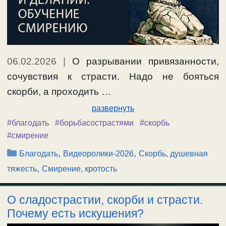
06.02.2026
|
О разрывании привязанности,
сочувствия к страсти. Надо не бояться
скорби, а проходить …
развернуть
#благодать
#борьбасострастями
#скорбь
#смирение
Рубрики
,
,
Благодать
Видеоролики-2026
Скорбь, душевная
,
тяжесть
Смирение, кротость
О сладострастии, скорби и страсти.
Почему есть искушения?