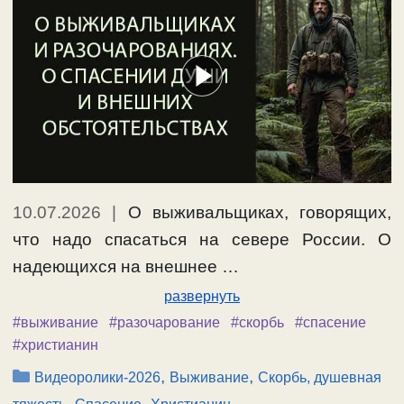
10.07.2026
|
О выживальщиках, говорящих,
что надо спасаться на севере России. О
надеющихся на внешнее …
развернуть
#выживание
#разочарование
#скорбь
#спасение
#христианин
Рубрики
,
,
Видеоролики-2026
Выживание
Скорбь, душевная
,
,