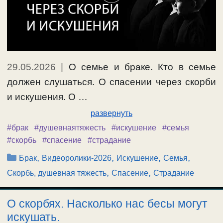
29.05.2026
|
О семье и браке. Кто в семье
должен слушаться. О спасении через скорби
и искушения. О …
развернуть
#брак
#душевнаятяжесть
#искушение
#семья
#скорбь
#спасение
#страдание
Рубрики
,
,
,
,
Брак
Видеоролики-2026
Искушение
Семья
,
,
Скорбь, душевная тяжесть
Спасение
Страдание
О скорбях. Насколько нас бесы могут
искушать.