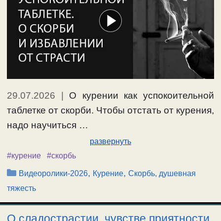
29.07.2026
|
О курении как успокоительной
таблетке от скорби. Чтобы отстать от курения,
надо научиться …
развернуть
#курение
#скорбь
Рубрики
,
,
Видеоролики-2026
Курение
Скорбь, душевная
тяжесть
О сладострастии, чувстве приятности,