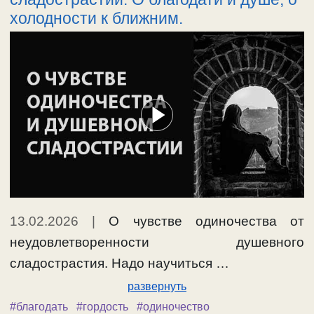
холодности к ближним.
13.02.2026
|
О чувстве одиночества от
неудовлетворенности душевного
сладострастия. Надо научиться …
развернуть
#благодать
#гордость
#одиночество