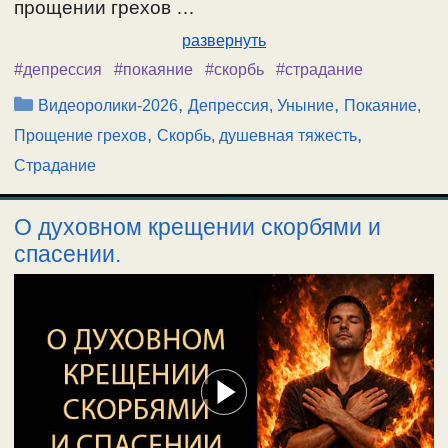
прощении грехов …
развернуть
#депрессия
#покаяние
#скорбь
#страдание
Рубрики
,
,
Видеоролики-2026
Депрессия, Уныние
Покаяние,
,
,
Прощение грехов
Скорбь, душевная тяжесть
Страдание
О духовном крещении скорбями и
спасении.