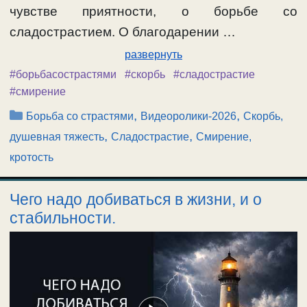
чувстве приятности, о борьбе со
сладострастием. О благодарении …
развернуть
#борьбасострастями
#скорбь
#сладострастие
#смирение
Рубрики
,
,
Борьба со страстями
Видеоролики-2026
Скорбь,
,
,
душевная тяжесть
Сладострастие
Смирение,
кротость
Чего надо добиваться в жизни, и о
стабильности.