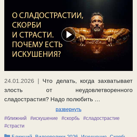
24.01.2026
|
Что делать, когда захватывает
злость от неудовлетворенного
сладострастия? Надо полюбить …
развернуть
#ближний
#искушение
#скорбь
#сладострастие
#страсти
Рубрики
,
,
,
Ближний
Видеоролики-2026
Искушение
Скорбь,