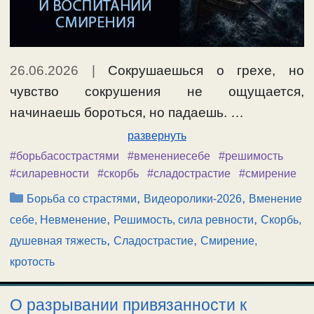
26.06.2026
|
Сокрушаешься о грехе, но
чувство сокрушения не ощущается,
начинаешь бороться, но падаешь. …
развернуть
#борьбасострастями
#вменениесебе
#решимость
#силаревности
#скорбь
#сладострастие
#смирение
Рубрики
,
,
Борьба со страстями
Видеоролики-2026
Вменение
,
,
себе, Невменение
Решимость, сила ревности
Скорбь,
,
,
душевная тяжесть
Сладострастие
Смирение,
кротость
О разрывании привязанности к