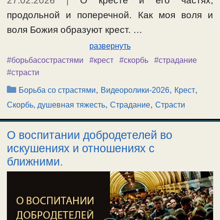
27.02.2026
|
О кресте и его частях,
продольной и поперечной. Как моя воля и
воля Божия образуют крест. …
развернуть
#борьбасострастями
#крест
#скорбь
#страдание
#страсти
Рубрики
,
,
,
Борьба со страстями
Видеоролики-2026
Крест
,
,
Скорбь, душевная тяжесть
Страдание
Страсти
О воспитании добродетелей во
искушениях и отношениях с
ближними.