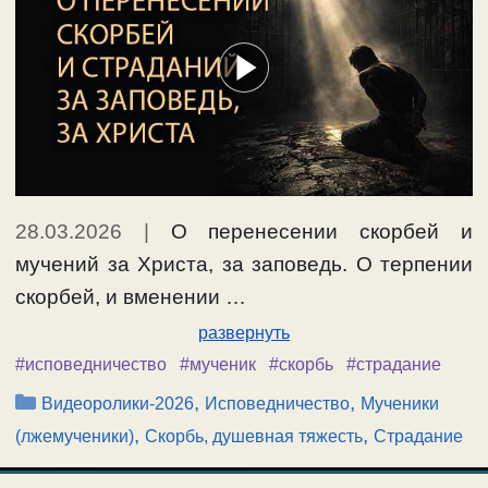
28.03.2026
|
О перенесении скорбей и
мучений за Христа, за заповедь. О терпении
скорбей, и вменении …
развернуть
#исповедничество
#мученик
#скорбь
#страдание
Рубрики
,
,
Видеоролики-2026
Исповедничество
Мученики
,
,
(лжемученики)
Скорбь, душевная тяжесть
Страдание