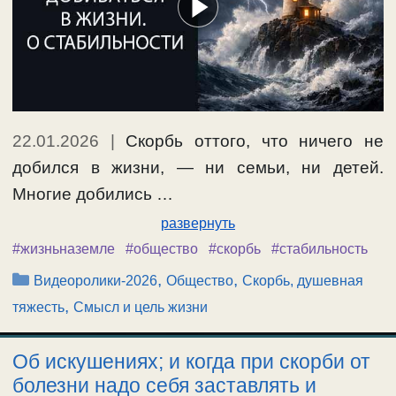
22.01.2026
|
Скорбь оттого, что ничего не
добился в жизни, — ни семьи, ни детей.
Многие добились …
развернуть
#жизньназемле
#общество
#скорбь
#стабильность
Рубрики
,
,
Видеоролики-2026
Общество
Скорбь, душевная
,
тяжесть
Смысл и цель жизни
Об искушениях; и когда при скорби от
болезни надо себя заставлять и