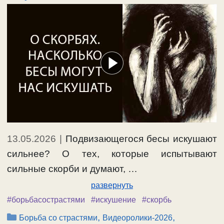
13.05.2026
|
Подвизающегося бесы искушают
сильнее? О тех, которые испытывают
сильные скорби и думают, …
развернуть
#борьбасострастями
#искушение
#скорбь
Рубрики
,
,
Борьба со страстями
Видеоролики-2026