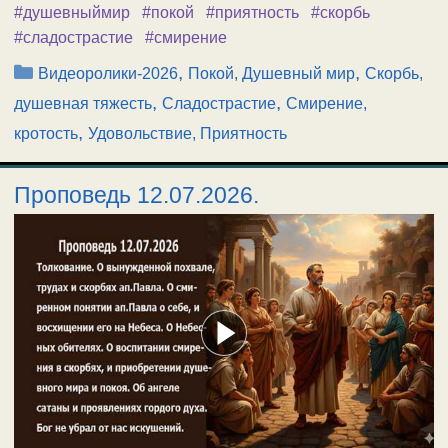
#душевныймир
#покой
#приятность
#скорбь
#сладострастие
#смирение
Рубрики
,
,
Видеоролики-2026
Покой, Душевный мир
Скорбь,
,
,
душевная тяжесть
Сладострастие
Смирение,
,
кротость
Удовольствие, Приятность
Проповедь 12.07.2026.