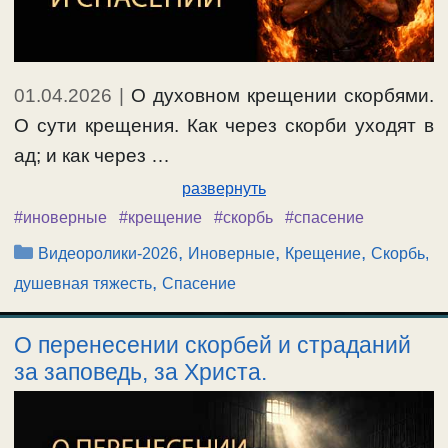
01.04.2026
|
О духовном крещении скорбями.
О сути крещения. Как через скорби уходят в
ад; и как через …
развернуть
#иноверные
#крещение
#скорбь
#спасение
Рубрики
,
,
,
Видеоролики-2026
Иноверные
Крещение
Скорбь,
,
душевная тяжесть
Спасение
О перенесении скорбей и страданий
за заповедь, за Христа.