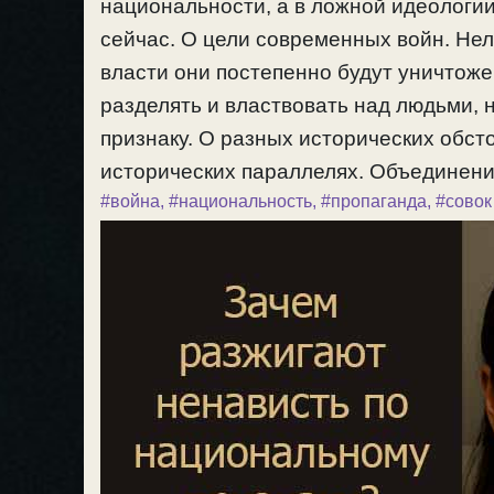
национальности, а в ложной идеологии
сейчас. О цели современных войн. Нел
власти они постепенно будут уничтоже
разделять и властвовать над людьми, 
признаку. О разных исторических обсто
исторических параллелях. Объединение
#война
,
#национальность
,
#пропаганда
,
#совок