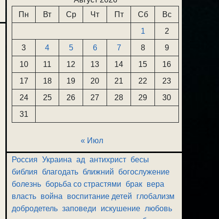
Пн
Вт
Ср
Чт
Пт
Сб
Вс
1
2
3
4
5
6
7
8
9
10
11
12
13
14
15
16
17
18
19
20
21
22
23
24
25
26
27
28
29
30
31
« Июл
Россия
Украина
ад
антихрист
бесы
библия
благодать
ближний
богослужение
болезнь
борьба со страстями
брак
вера
власть
война
воспитание детей
глобализм
добродетель
заповеди
искушение
любовь