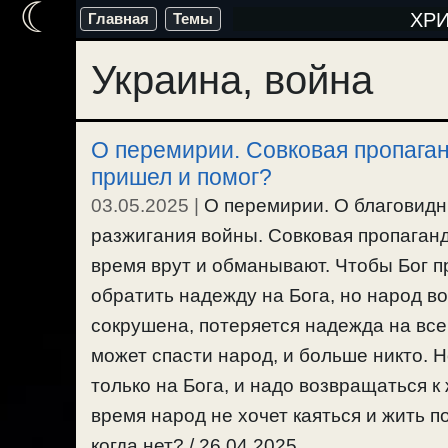
☾
Перейти
ХР
Главная
Темы
к
Украина, война
содержимому
О перемирии. Совковая пропаган
пришел и помог?
03.05.2025
|
О перемирии. О благовидн
разжигания войны. Совковая пропаганд
время врут и обманывают. Чтобы Бог п
обратить надежду на Бога, но народ во
сокрушена, потеряется надежда на все
может спасти народ, и больше никто. 
только на Бога, и надо возвращаться 
время народ не хочет каяться и жить п
когда нет? / 26.04.2025.