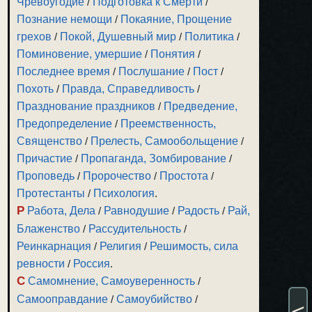
Чревоугодие
/
Подготовка к Смерти
/
Познание немощи
/
Покаяние, Прощение
грехов
/
Покой, Душевный мир
/
Политика
/
Поминовение, умершие
/
Понятия
/
Последнее время
/
Послушание
/
Пост
/
Похоть
/
Правда, Справедливость
/
Празднование праздников
/
Предведение,
Предопределение
/
Преемственность,
Священство
/
Прелесть, Самообольщение
/
Причастие
/
Пропаганда, Зомбирование
/
Проповедь
/
Пророчество
/
Простота
/
Протестанты
/
Психология
.
Р
Работа, Дела
/
Равнодушие
/
Радость
/
Рай,
Блаженство
/
Рассудительность
/
Реинкарнация
/
Религия
/
Решимость, сила
ревности
/
Россия
.
С
Самомнение, Самоуверенность
/
Самооправдание
/
Самоубийство
/
<