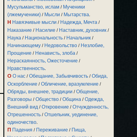
Мусульманство, ислам
/
Мученики
(лжемученики)
/
Мысли
/
Мытарства
.
Н
Навязчивые мысли
/
Надежда, Мечта
/
Наказание
/
Насилие
/
Наставник, духовник
/
Наука
/
Национальность
/
Начальник
/
Начинающему
/
Недовольство
/
Незлобие,
Прощение
/
Ненависть, злоба
/
Нераскаянность, Ожесточение
/
Нравственность
.
О
О нас
/
Обещание, Забывчивость
/
Обида,
Оскорбление
/
Обличение, вразумление
/
Обряды, внешнее, традиции
/
Общение,
Разговоры
/
Общество
/
Община
/
Одежда,
Внешний вид
/
Откровение
/
Отчужденность,
Отрешенность
/
Отшельник, уединение,
одиночество
.
П
Падения
/
Переживание
/
Пища,