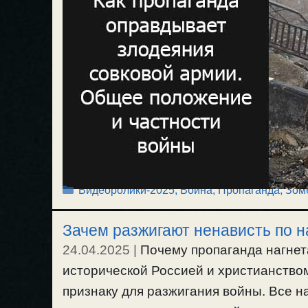
Рубрики
Видеоролики-2025
,
Война
,
Пропаганда, Зом
Зачем разжигают ненависть по 
24.04.2025
|
Почему пропаганда нагнет
исторической Россией и христианство
признаку для разжигания войны. Все н