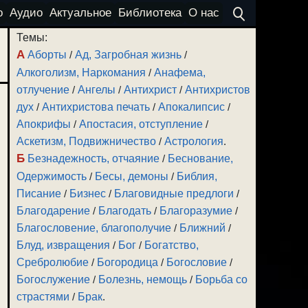
о
Аудио
Актуальное
Библиотека
О нас
Темы:
А
Аборты
/
Ад, Загробная жизнь
/
Алкоголизм, Наркомания
/
Анафема,
отлучение
/
Ангелы
/
Антихрист
/
Антихристов
дух
/
Антихристова печать
/
Апокалипсис
/
Апокрифы
/
Апостасия, отступление
/
Аскетизм, Подвижничество
/
Астрология
.
Б
Безнадежность, отчаяние
/
Беснование,
Одержимость
/
Бесы, демоны
/
Библия,
Писание
/
Бизнес
/
Благовидные предлоги
/
Благодарение
/
Благодать
/
Благоразумие
/
Благословение, благополучие
/
Ближний
/
Блуд, извращения
/
Бог
/
Богатство,
Сребролюбие
/
Богородица
/
Богословие
/
Богослужение
/
Болезнь, немощь
/
Борьба со
страстями
/
Брак
.