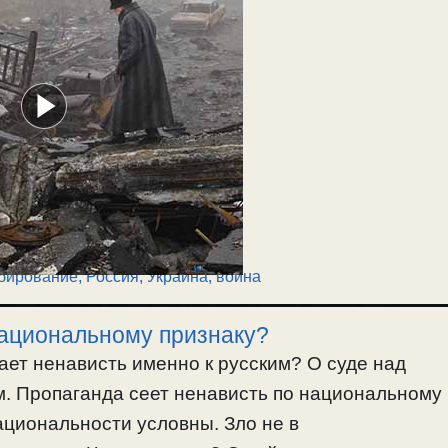
бирование
,
Россия
,
Украина, война
национальному признаку?
ает ненависть именно к русским? О суде над
м. Пропаганда сеет ненависть по национальному
ациональности условны. Зло не в