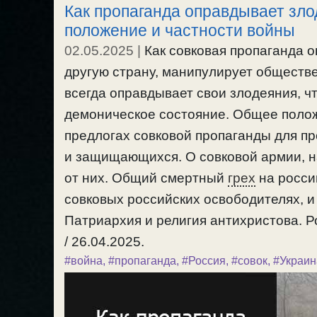
Как пропаганда оправдывает зл
положение и частности войны
02.05.2025
|
Как совковая пропаганда 
другую страну, манипулирует обществ
всегда оправдывает свои злодеяния, 
демоническое состояние. Общее полож
предлогах совковой пропаганды для п
и защищающихся. О совковой армии, 
от них. Общий смертный
грех
на россий
совковых российских освободителях, и
Патриархия и религия антихристова. Р
/ 26.04.2025.
#война
,
#пропаганда
,
#Россия
,
#совок
,
#Украин