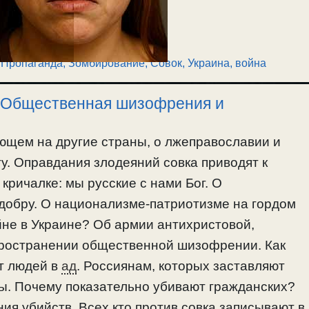
,
Пропаганда, Зомбирование
,
Совок
,
Украина, война
. Общественная шизофрения и
ющем на другие страны, о лжеправославии и
у. Оправдания злодеяний совка приводят к
кричалке: мы русские с нами Бог. О
 добру. О национализме-патриотизме на гордом
ойне в Украине? Об армии антихристовой,
пространении общественной шизофрении. Как
т людей в
ад
. Россиянам, которых заставляют
ны. Почему показательно убивают гражданских?
ия убийств. Всех кто против совка записывают в