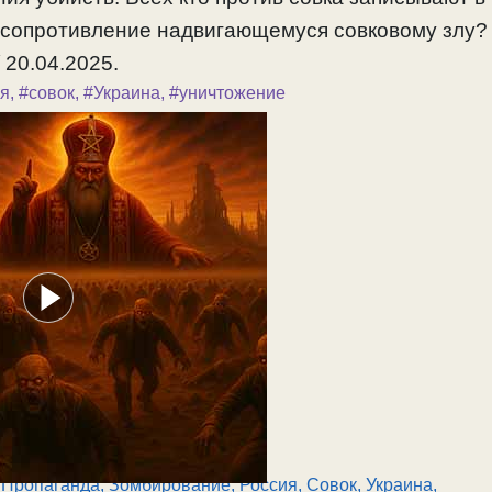
есопротивление надвигающемуся совковому злу?
 20.04.2025.
ия
,
#совок
,
#Украина
,
#уничтожение
,
Пропаганда, Зомбирование
,
Россия
,
Совок
,
Украина,