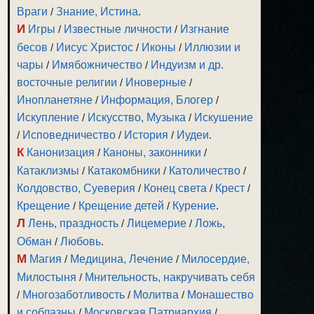
Враги
/
Знание, Истина
.
И
Игры
/
Известные личности
/
Изгнание
бесов
/
Иисус Христос
/
Иконы
/
Иллюзии и
чары
/
Имябожничество
/
Индуизм и др.
восточные религии
/
Иноверные
/
Инопланетяне
/
Информация, Блогер
/
Искупление
/
Искусство, Музыка
/
Искушение
/
Исповедничество
/
История
/
Иудеи
.
К
Канонизация
/
Каноны, законники
/
Катаклизмы
/
Катакомбники
/
Католичество
/
Колдовство, Суеверия
/
Конец света
/
Крест
/
Крещение
/
Крещение детей
/
Курение
.
Л
Лень, праздность
/
Лицемерие
/
Ложь,
Обман
/
Любовь
.
М
Магия
/
Медицина, Лечение
/
Милосердие,
Милостыня
/
Мнительность, накручивать себя
/
Многозаботливость
/
Молитва
/
Монашество
и соблазны
/
Московская Патриархия
/