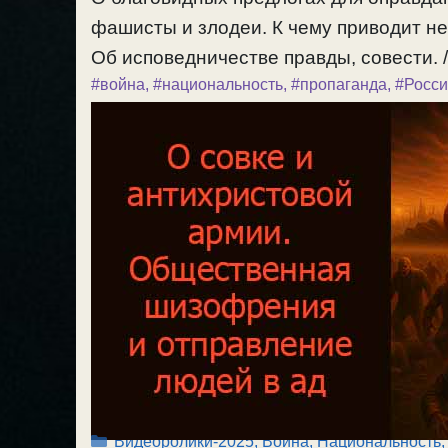
фашисты и злодеи. К чему приводит н
Об исповедничестве правды, совести. /
#война
,
#национальность
,
#пропаганда
,
#Росс
Рубрики
Видеоролики-2025
,
Война
,
Национальность