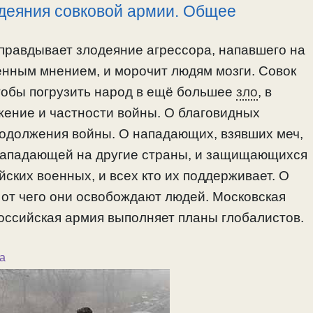
одеяния совковой армии. Общее
оправдывает злодеяние агрессора, напавшего на
енным мнением, и морочит людям мозги. Совок
чтобы погрузить народ в ещё большее
зло
, в
ение и частности войны. О благовидных
родолжения войны. О нападающих, взявших меч,
нападающей на другие страны, и защищающихся
ских военных, и всех кто их поддерживает. О
 от чего они освобождают людей. Московская
оссийская армия выполняет планы глобалистов.
а