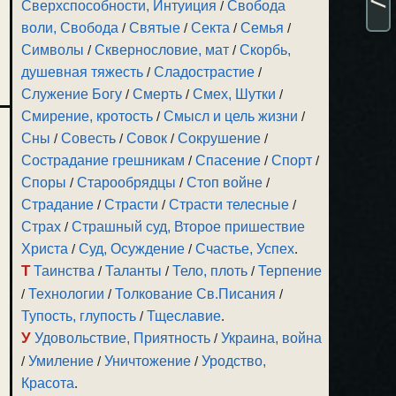
Сверхспособности, Интуиция
/
Свобода
воли, Свобода
/
Святые
/
Секта
/
Семья
/
Символы
/
Сквернословие, мат
/
Скорбь,
душевная тяжесть
/
Сладострастие
/
Служение Богу
/
Смерть
/
Смех, Шутки
/
Смирение, кротость
/
Смысл и цель жизни
/
Сны
/
Совесть
/
Совок
/
Сокрушение
/
Сострадание грешникам
/
Спасение
/
Спорт
/
Споры
/
Старообрядцы
/
Стоп войне
/
Страдание
/
Страсти
/
Страсти телесные
/
Страх
/
Страшный суд, Второе пришествие
Христа
/
Суд, Осуждение
/
Счастье, Успех
.
Т
Таинства
/
Таланты
/
Тело, плоть
/
Терпение
/
Технологии
/
Толкование Св.Писания
/
Тупость, глупость
/
Тщеславие
.
У
Удовольствие, Приятность
/
Украина, война
/
Умиление
/
Уничтожение
/
Уродство,
Красота
.