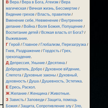
В
Вера
/
Вера в Бога, Атеизм
/
Вера
магическая
/
Вечная жизнь, Бессмертие
/
Видение грехов
/
Власть, правители
/
Вменение себе, Невменение
/
Внутреннее
делание
/
Война
/
Воля Божия, Попущение
/
Воспитание детей
/
Всякая власть от Бога?
/
Выживание
.
Г
Герой
/
Главное
/
Глобализм, Перезагрузка
/
Гнев, Раздражение
/
Гордость
/
Грех,
грехопадение
.
Д
Депрессия, Уныние
/
Десятина
/
Добродетель, Добро
/
Духовное вИдение,
Слепота
/
Духовные законы
/
Духовный,
духовность
/
Душа
/
Душевность, Эстетика
.
Е
Ересь, Раскол
.
Ж
Желание
/
Женщина
/
Животные
.
З
Зависть
/
Заповеди
/
Защита, помощь
Божия
/
Защита, Сопротивление злу
/
Зло,