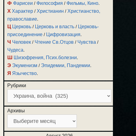
Ф
Фарисеи
/
Философия
/
Фильмы, Кино
.
Х
Характер
/
Христианин
/
Христианство,
православие
.
Ц
Церковь
/
Церковь и власть
/
Церковь-
присоединение
/
Цифровизация
.
Ч
Человек
/
Чтение Св.Отцов
/
Чувства
/
Чудеса
.
Ш
Шизофрения, Псих.болезни
.
Э
Экуменизм
/
Эпидемии, Пандемии
.
Я
Язычество
.
Рубрики
Архивы
Август 2026