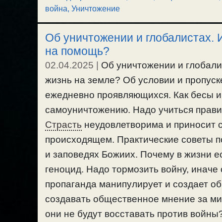
война
,
Уничтожение
Об уничтожении и глобалистах. 
на помощь?
02.04.2025
|
Об уничтожении и глобали
жизнь на земле? Об условии и пропуске
ежедневно проявляющихся. Как бесы и
самоуничтожению. Надо учиться прави
Страсть
неудовлетворима и приносит с
происходящем. Практические советы п
и заповедях Божиих. Почему в жизни 
геноцид. Надо тормозить войну, иначе 
пропаганда манипулирует и создает 
создавать общественное мнение за мир
они не будут восставать против войны?