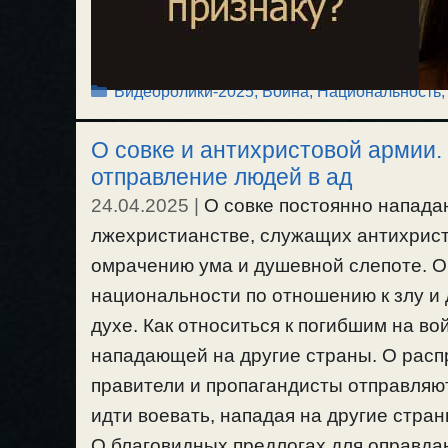
Рубрики
Видеоролики-2025
,
Война
,
Национальность
О совке и антихристовой армии
отправление людей в ад
24.04.2025
|
О совке постоянно напада
лжехристианстве, служащих антихрист
омрачению ума и душевной слепоте. О 
национальности по отношению к злу и
духе. Как относиться к погибшим на в
нападающей на другие страны. О рас
правители и пропагандисты отправляю
идти воевать, нападая на другие стра
О благовидных предлогах для оправдан