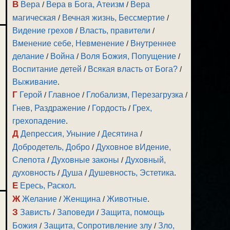
В
Вера
/
Вера в Бога, Атеизм
/
Вера
магическая
/
Вечная жизнь, Бессмертие
/
Видение грехов
/
Власть, правители
/
Вменение себе, Невменение
/
Внутреннее
делание
/
Война
/
Воля Божия, Попущение
/
Воспитание детей
/
Всякая власть от Бога?
/
Выживание
.
Г
Герой
/
Главное
/
Глобализм, Перезагрузка
/
Гнев, Раздражение
/
Гордость
/
Грех,
грехопадение
.
Д
Депрессия, Уныние
/
Десятина
/
Добродетель, Добро
/
Духовное вИдение,
Слепота
/
Духовные законы
/
Духовный,
духовность
/
Душа
/
Душевность, Эстетика
.
Е
Ересь, Раскол
.
Ж
Желание
/
Женщина
/
Животные
.
З
Зависть
/
Заповеди
/
Защита, помощь
Божия
/
Защита, Сопротивление злу
/
Зло,