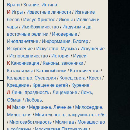
Враги
/
Знание, Истина
.
И
Игры
/
Известные личности
/
Изгнание
бесов
/
Иисус Христос
/
Иконы
/
Иллюзии и
чары
/
Имябожничество
/
Индуизм и др.
восточные религии
/
Иноверные
/
Инопланетяне
/
Информация, Блогер
/
Искупление
/
Искусство, Музыка
/
Искушение
/
Исповедничество
/
История
/
Иудеи
.
К
Канонизация
/
Каноны, законники
/
Катаклизмы
/
Катакомбники
/
Католичество
/
Колдовство, Суеверия
/
Конец света
/
Крест
/
Крещение
/
Крещение детей
/
Курение
.
Л
Лень, праздность
/
Лицемерие
/
Ложь,
Обман
/
Любовь
.
М
Магия
/
Медицина, Лечение
/
Милосердие,
Милостыня
/
Мнительность, накручивать себя
/
Многозаботливость
/
Молитва
/
Монашество
и соблазны
/
Московская Патриархия
/