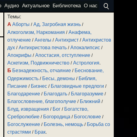
о
Аудио
Актуальное
Библиотека
О нас
Темы:
А
Аборты
/
Ад, Загробная жизнь
/
Алкоголизм, Наркомания
/
Анафема,
отлучение
/
Ангелы
/
Антихрист
/
Антихристов
дух
/
Антихристова печать
/
Апокалипсис
/
Апокрифы
/
Апостасия, отступление
/
Аскетизм, Подвижничество
/
Астрология
.
Б
Безнадежность, отчаяние
/
Беснование,
Одержимость
/
Бесы, демоны
/
Библия,
Писание
/
Бизнес
/
Благовидные предлоги
/
Благодарение
/
Благодать
/
Благоразумие
/
Благословение, благополучие
/
Ближний
/
Блуд, извращения
/
Бог
/
Богатство,
Сребролюбие
/
Богородица
/
Богословие
/
Богослужение
/
Болезнь, немощь
/
Борьба со
страстями
/
Брак
.