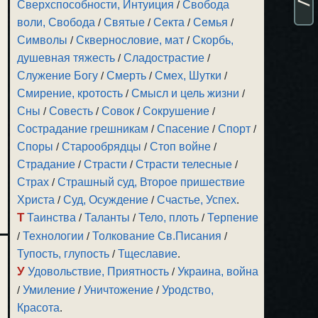
Сверхспособности, Интуиция
/
Свобода
воли, Свобода
/
Святые
/
Секта
/
Семья
/
Символы
/
Сквернословие, мат
/
Скорбь,
душевная тяжесть
/
Сладострастие
/
Служение Богу
/
Смерть
/
Смех, Шутки
/
Смирение, кротость
/
Смысл и цель жизни
/
Сны
/
Совесть
/
Совок
/
Сокрушение
/
Сострадание грешникам
/
Спасение
/
Спорт
/
Споры
/
Старообрядцы
/
Стоп войне
/
Страдание
/
Страсти
/
Страсти телесные
/
Страх
/
Страшный суд, Второе пришествие
Христа
/
Суд, Осуждение
/
Счастье, Успех
.
Т
Таинства
/
Таланты
/
Тело, плоть
/
Терпение
/
Технологии
/
Толкование Св.Писания
/
Тупость, глупость
/
Тщеславие
.
У
Удовольствие, Приятность
/
Украина, война
/
Умиление
/
Уничтожение
/
Уродство,
Красота
.