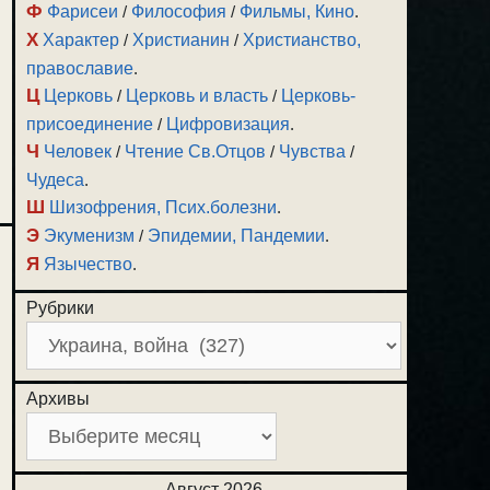
Ф
Фарисеи
/
Философия
/
Фильмы, Кино
.
Х
Характер
/
Христианин
/
Христианство,
православие
.
Ц
Церковь
/
Церковь и власть
/
Церковь-
присоединение
/
Цифровизация
.
Ч
Человек
/
Чтение Св.Отцов
/
Чувства
/
Чудеса
.
Ш
Шизофрения, Псих.болезни
.
Э
Экуменизм
/
Эпидемии, Пандемии
.
Я
Язычество
.
Рубрики
Архивы
Август 2026