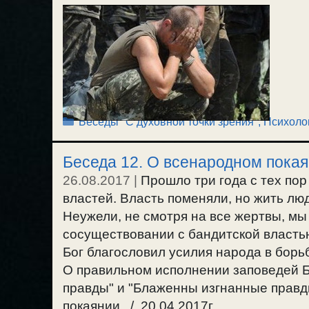
Рубрики
Беседы "С духовной точки зрения"
,
Психоло
Беседа 12. О всенародном пока
26.08.2017
|
Прошло три года с тех пор
властей. Власть поменяли, но жить люд
Неужели, не смотря на все жертвы, мы
сосуществовании с бандитской властью
Бог благословил усилия народа в борь
О правильном исполнении заповедей 
правды" и "Блаженны изгнанные правды
покаянии. / 20.04.2017г.