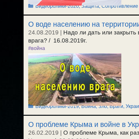
Рубрики
Видеоролики-2020
,
Защита, Сопротивление 
О воде населению на территории
24.08.2019
|
Надо ли дать или закрыть
врага? / 16.08.2019г.
#война
Рубрики
Видеоролики-2019
,
Война
,
Зло, Враги
,
Украи
О проблеме Крыма и войне в Ук
26.02.2019
|
О проблеме Крыма, как раз