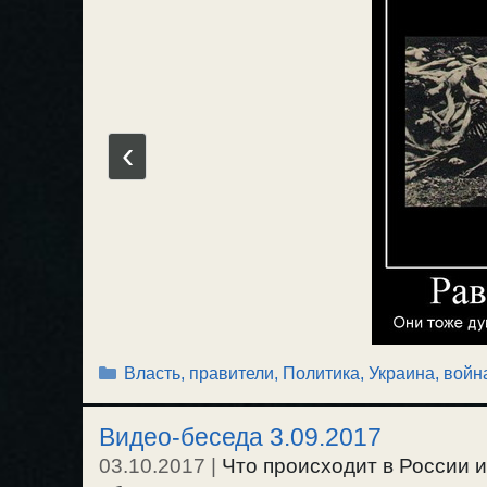
‹
Рубрики
Власть, правители
,
Политика
,
Украина, войн
Видео-беседа 3.09.2017
03.10.2017
|
Что происходит в России и