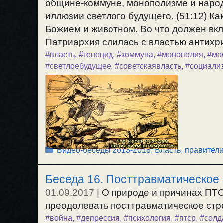
общине-коммуне, монополизме и народ
иллюзии светлого будущего. (51:12) Ка
Божием и животном. Во что должен вкл
Патриархия слилась с властью антихри
#власть
,
#геноцид
,
#коммуна
,
#монополия
,
#мо
#светлоебудущее
,
#советскаявласть
,
#социали
Рубрики
Видео-беседы 2013-2018
,
Власть, правител
Беседа 16. Посттравматическое
01.09.2017
|
О природе и причинах ПТС
преодолевать посттравматическое стре
#война
,
#депрессия
,
#психология
,
#птср
,
#солд