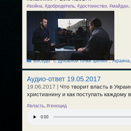
#война
,
#добродетель
,
#достоинство
,
#майдан
,
Рубрики
Беседы "С духовной точки зрения"
,
Украина,
Аудио-ответ 19.05.2017
19.06.2017
|
Что творит власть в Украин
христианину и как поступать каждому в
#власть
,
#геноцид