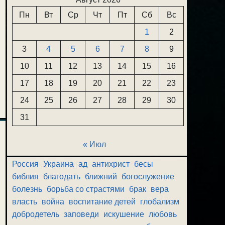
Пн
Вт
Ср
Чт
Пт
Сб
Вс
1
2
3
4
5
6
7
8
9
10
11
12
13
14
15
16
17
18
19
20
21
22
23
24
25
26
27
28
29
30
31
« Июл
Россия
Украина
ад
антихрист
бесы
библия
благодать
ближний
богослужение
болезнь
борьба со страстями
брак
вера
власть
война
воспитание детей
глобализм
добродетель
заповеди
искушение
любовь