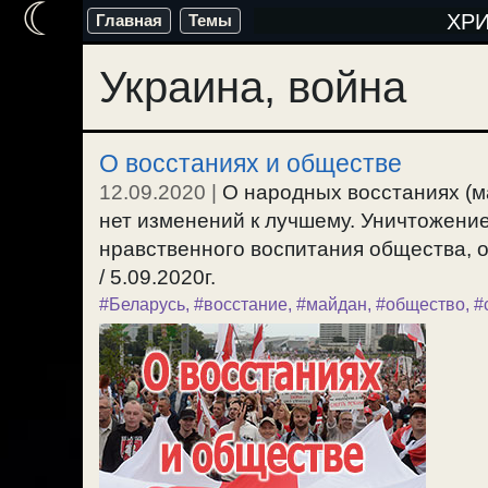
☾
Перейти
ХР
Главная
Темы
к
Украина, война
содержимому
О восстаниях и обществе
12.09.2020
|
О народных восстаниях (м
нет изменений к лучшему. Уничтожени
нравственного воспитания общества, о
/ 5.09.2020г.
#Беларусь
,
#восстание
,
#майдан
,
#общество
,
#