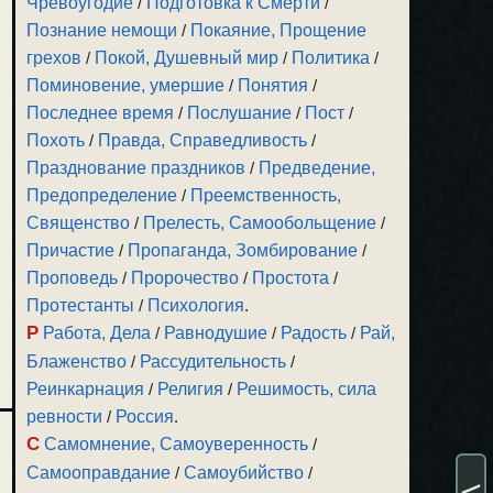
Чревоугодие
/
Подготовка к Смерти
/
Познание немощи
/
Покаяние, Прощение
грехов
/
Покой, Душевный мир
/
Политика
/
Поминовение, умершие
/
Понятия
/
Последнее время
/
Послушание
/
Пост
/
Похоть
/
Правда, Справедливость
/
Празднование праздников
/
Предведение,
Предопределение
/
Преемственность,
Священство
/
Прелесть, Самообольщение
/
Причастие
/
Пропаганда, Зомбирование
/
Проповедь
/
Пророчество
/
Простота
/
Протестанты
/
Психология
.
Р
Работа, Дела
/
Равнодушие
/
Радость
/
Рай,
Блаженство
/
Рассудительность
/
Реинкарнация
/
Религия
/
Решимость, сила
ревности
/
Россия
.
С
Самомнение, Самоуверенность
/
Самооправдание
/
Самоубийство
/
<