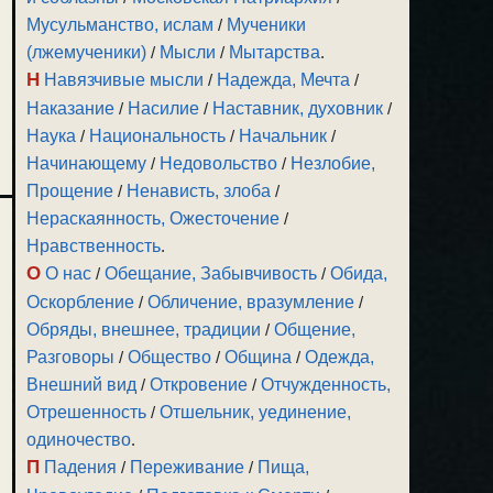
Мусульманство, ислам
/
Мученики
(лжемученики)
/
Мысли
/
Мытарства
.
Н
Навязчивые мысли
/
Надежда, Мечта
/
Наказание
/
Насилие
/
Наставник, духовник
/
Наука
/
Национальность
/
Начальник
/
Начинающему
/
Недовольство
/
Незлобие,
Прощение
/
Ненависть, злоба
/
Нераскаянность, Ожесточение
/
Нравственность
.
О
О нас
/
Обещание, Забывчивость
/
Обида,
Оскорбление
/
Обличение, вразумление
/
Обряды, внешнее, традиции
/
Общение,
Разговоры
/
Общество
/
Община
/
Одежда,
Внешний вид
/
Откровение
/
Отчужденность,
Отрешенность
/
Отшельник, уединение,
одиночество
.
П
Падения
/
Переживание
/
Пища,