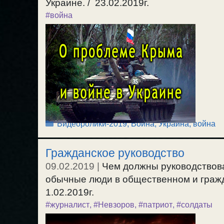
Украине. / 23.02.2019г.
#война
Рубрики
Видеоролики-2019
,
Война
,
Украина, война
Гражданское руководство
09.02.2019
|
Чем должны руководствова
обычные люди в общественном и гражд
1.02.2019г.
#журналист
,
#Невзоров
,
#патриот
,
#солдаты