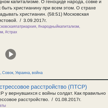
ном капитализме. О геноциде народа, совке и
к быть христианину при всем этом. О страхе
адывать христианин. (58:51) Московская
стовой. / 3.09.2017г.
сковскаяпатриархия
,
#народныйкапитализм
,
зм
,
#страх
и
,
Совок
,
Украина, война
 стрессовое расстройство (ПТСР)
Р у вернувшихся с войны солдат. Как правильно
ссовое расстройство. / 01.08.2017г.
аты