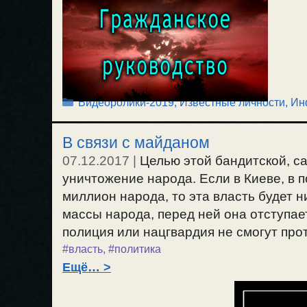
Рубрики
Видеоролики-2019
,
Известные личности
,
Ин
В связи с майданом
07.12.2017
|
Целью этой бандитской, са
уничтожение народа. Если в Киеве, в 
миллион народа, то эта власть будет 
массы народа, перед ней она отступает
полиция или нацгвардия не смогут прот
#власть
,
#политика
Ещё…