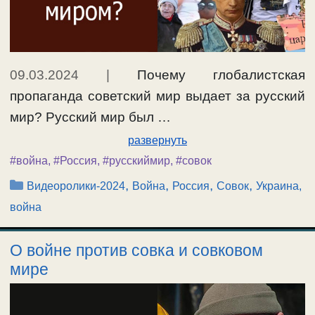
09.03.2024
|
Почему глобалистская
пропаганда советский мир выдает за русский
мир? Русский мир был …
развернуть
#война
,
#Россия
,
#русскиймир
,
#совок
Рубрики
,
,
,
,
Видеоролики-2024
Война
Россия
Совок
Украина,
война
О войне против совка и совковом
мире