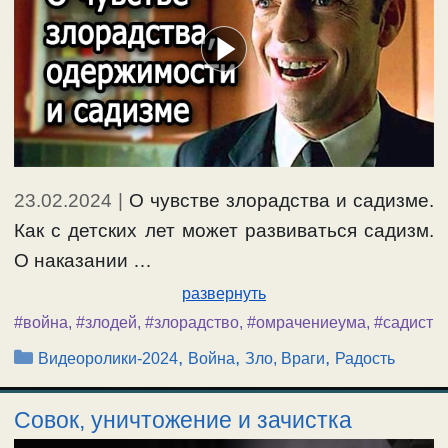
23.02.2024
|
О чувстве злорадства и садизме.
Как с детских лет может развиваться садизм.
О наказании …
развернуть
#война
,
#злодей
,
#злорадство
,
#омрачениеума
,
#садист
Рубрики
,
,
,
Видеоролики-2024
Война
Зло, Враги
Радость
Совок, уничтожение и зачистка