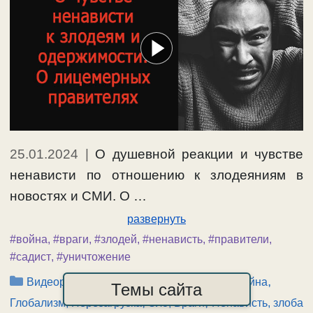
25.01.2024
|
О душевной реакции и чувстве
ненависти по отношению к злодеяниям в
новостях и СМИ. О …
развернуть
#война
,
#враги
,
#злодей
,
#ненависть
,
#правители
,
#садист
,
#уничтожение
Рубрики
,
,
,
Видеоролики-2024
Власть, правители
Война
Темы сайта
,
,
Глобализм, Перезагрузка
Зло, Враги
Ненависть, злоба