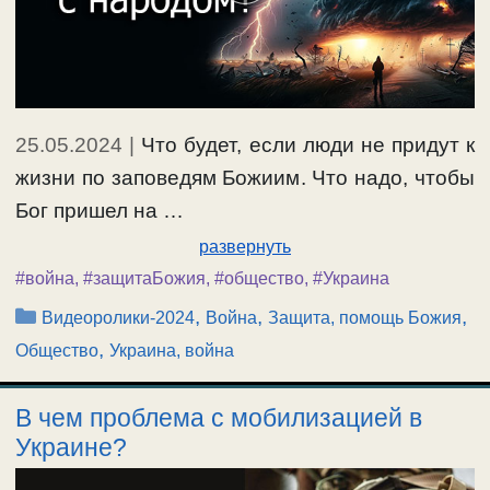
25.05.2024
|
Что будет, если люди не придут к
жизни по заповедям Божиим. Что надо, чтобы
Бог пришел на …
развернуть
#война
,
#защитаБожия
,
#общество
,
#Украина
Рубрики
,
,
,
Видеоролики-2024
Война
Защита, помощь Божия
,
Общество
Украина, война
В чем проблема с мобилизацией в
Украине?