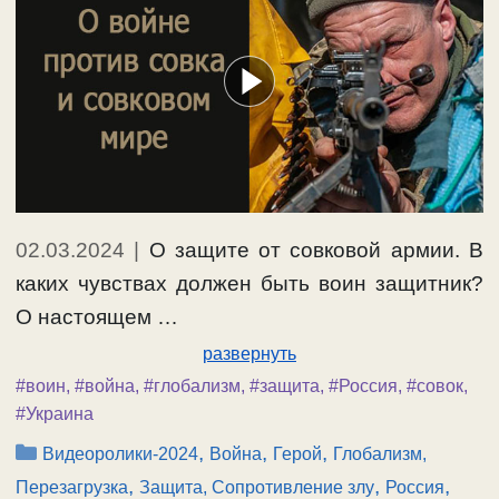
02.03.2024
|
О защите от совковой армии. В
каких чувствах должен быть воин защитник?
О настоящем …
развернуть
#воин
,
#война
,
#глобализм
,
#защита
,
#Россия
,
#совок
,
#Украина
Рубрики
,
,
,
Видеоролики-2024
Война
Герой
Глобализм,
,
,
,
Перезагрузка
Защита, Сопротивление злу
Россия