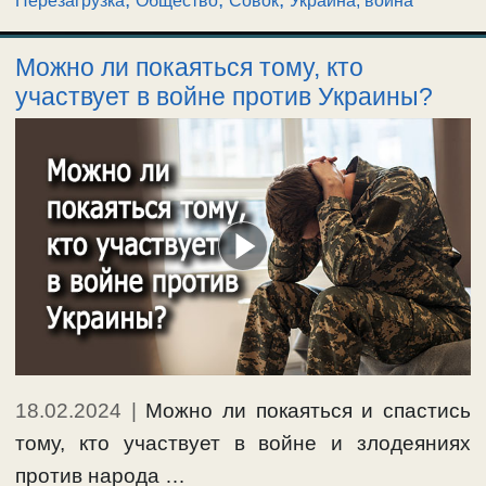
Перезагрузка
Общество
Совок
Украина, война
Можно ли покаяться тому, кто
участвует в войне против Украины?
18.02.2024
|
Можно ли покаяться и спастись
тому, кто участвует в войне и злодеяниях
против народа …