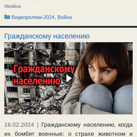
#война
Рубрики
,
Видеоролики-2024
Война
Гражданскому населению
16.02.2024
|
Гражданскому населению, когда
их бомбят военные: о страхе животном и