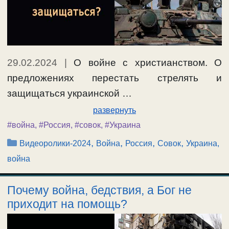
29.02.2024
|
О войне с христианством. О
предложениях перестать стрелять и
защищаться украинской …
развернуть
#война
,
#Россия
,
#совок
,
#Украина
Рубрики
,
,
,
,
Видеоролики-2024
Война
Россия
Совок
Украина,
война
Почему война, бедствия, а Бог не
приходит на помощь?