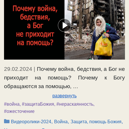
29.02.2024
|
Почему война, бедствия, а Бог не
приходит на помощь? Почему к Богу
обращаются за помощью, …
развернуть
#война
,
#защитаБожия
,
#нераскаянность
,
#ожесточение
Рубрики
,
,
,
Видеоролики-2024
Война
Защита, помощь Божия