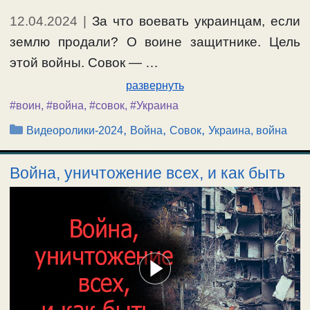
12.04.2024
|
За что воевать украинцам, если
землю продали? О воине защитнике. Цель
этой войны. Совок — …
развернуть
#воин
,
#война
,
#совок
,
#Украина
Рубрики
,
,
,
Видеоролики-2024
Война
Совок
Украина, война
Война, уничтожение всех, и как быть