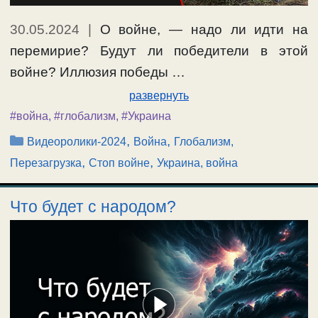
30.05.2024
|
О войне, — надо ли идти на
перемирие? Будут ли победители в этой
войне? Иллюзия победы …
развернуть
#война
,
#глобализм
,
#Украина
Рубрики
,
,
Видеоролики-2024
Война
Глобализм,
,
,
Перезагрузка
Стоп войне
Украина, война
Что будет с народом?