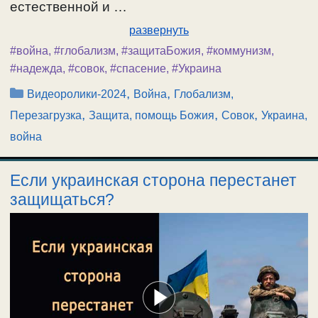
естественной и …
развернуть
#война
,
#глобализм
,
#защитаБожия
,
#коммунизм
,
#надежда
,
#совок
,
#спасение
,
#Украина
Рубрики
,
,
Видеоролики-2024
Война
Глобализм,
,
,
,
Перезагрузка
Защита, помощь Божия
Совок
Украина,
война
Если украинская сторона перестанет
защищаться?