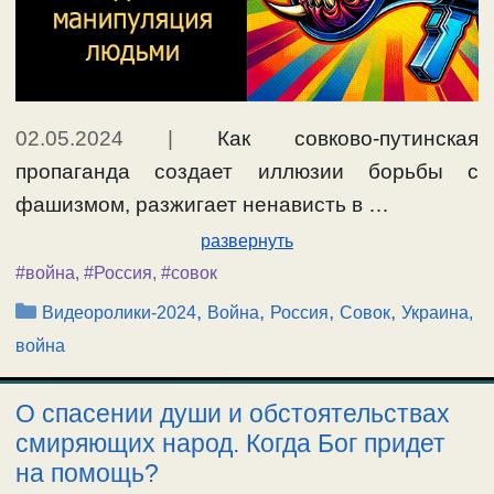
02.05.2024
|
Как совково-путинская
пропаганда создает иллюзии борьбы с
фашизмом, разжигает ненависть в …
развернуть
#война
,
#Россия
,
#совок
Рубрики
,
,
,
,
Видеоролики-2024
Война
Россия
Совок
Украина,
война
О спасении души и обстоятельствах
смиряющих народ. Когда Бог придет
на помощь?