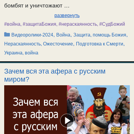
бомбят и уничтожают …
развернуть
#война
,
#защитаБожия
,
#нераскаянность
,
#СудБожий
Рубрики
,
,
,
Видеоролики-2024
Война
Защита, помощь Божия
,
,
Нераскаянность, Ожесточение
Подготовка к Смерти
Украина, война
Зачем вся эта афера с русским
миром?