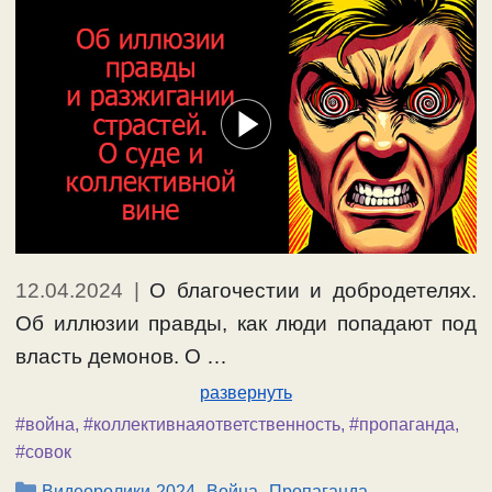
12.04.2024
|
О благочестии и добродетелях.
Об иллюзии правды, как люди попадают под
власть демонов. О …
развернуть
#война
,
#коллективнаяответственность
,
#пропаганда
,
#совок
Рубрики
,
,
Видеоролики-2024
Война
Пропаганда,