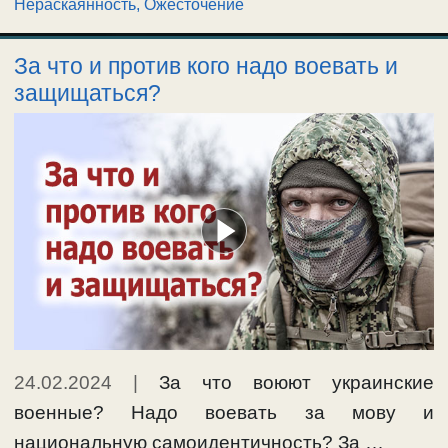
Нераскаянность, Ожесточение
За что и против кого надо воевать и
защищаться?
24.02.2024
|
За что воюют украинские
военные? Надо воевать за мову и
национальную самоидентичность? За …