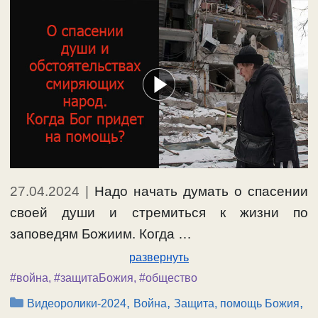
27.04.2024
|
Надо начать думать о спасении
своей души и стремиться к жизни по
заповедям Божиим. Когда …
развернуть
#война
,
#защитаБожия
,
#общество
Рубрики
,
,
,
Видеоролики-2024
Война
Защита, помощь Божия