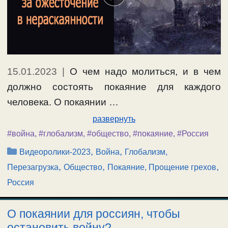
15.01.2023
|
О чем надо молиться, и в чем
должно состоять покаяние для каждого
человека. О покаянии …
развернуть
#война
,
#глобализм
,
#общество
,
#покаяние
,
#Россия
Рубрики
,
,
Видеоролики-2023
Война
Глобализм,
,
,
,
Перезагрузка
Общество
Покаяние, Прощение грехов
Россия
О покаянии для россиян, чтобы
остановить войну?