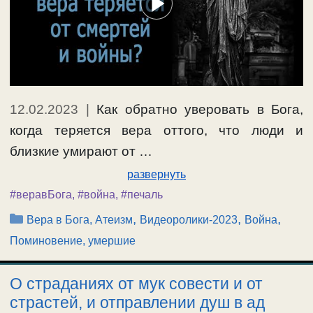
12.02.2023
|
Как обратно уверовать в Бога,
когда теряется вера оттого, что люди и
близкие умирают от …
развернуть
#веравБога
,
#война
,
#печаль
Рубрики
,
,
,
Вера в Бога, Атеизм
Видеоролики-2023
Война
Поминовение, умершие
О страданиях от мук совести и от
страстей, и отправлении душ в ад