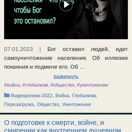
07.01.2023
|
Бог оставил людей, идет
самоуничтожение населения. Об иллюзии
покаяния и подмене его. Об …
развернуть
#война
,
#глобализм
,
#общество
,
#уничтожение
Рубрики
,
,
Видеоролики-2022
Война
Глобализм,
,
,
Перезагрузка
Общество
Уничтожение
О подготовке к смерти, войне, и
смирении как внутреннем душевном