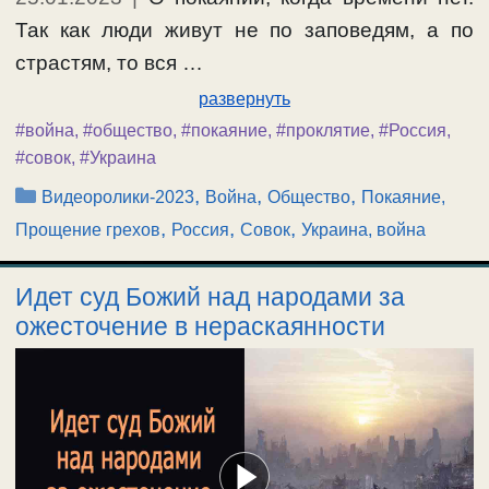
Так как люди живут не по заповедям, а по
страстям, то вся …
развернуть
#война
,
#общество
,
#покаяние
,
#проклятие
,
#Россия
,
#совок
,
#Украина
Рубрики
,
,
,
Видеоролики-2023
Война
Общество
Покаяние,
,
,
,
Прощение грехов
Россия
Совок
Украина, война
Идет суд Божий над народами за
ожесточение в нераскаянности