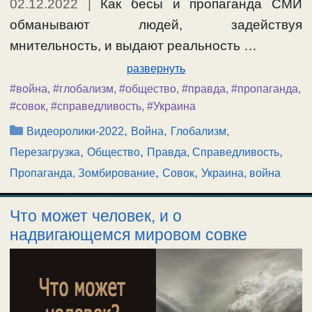
02.12.2022
|
Как бесы и пропаганда СМИ
обманывают людей, задействуя
мнительность, и выдают реальность …
развернуть
#война
,
#глобализм
,
#общество
,
#правда
,
#пропаганда
,
#совок
,
#справедливость
,
#Украина
Рубрики
,
,
Видеоролики-2022
Война
Глобализм,
,
,
,
Перезагрузка
Общество
Правда, Справедливость
,
,
Пропаганда, Зомбирование
Совок
Украина, война
Что может человек, и о
надвигающемся мировом совке