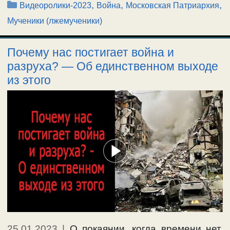
Рубрики
,
,
,
Видеоролики-2023
Война
Московская Патриархия
Мученики (лжемученики)
Почему нас постигает война и
разруха? — Об единственном выходе
из этого
25.01.2023
|
О покаянии, когда времени нет.