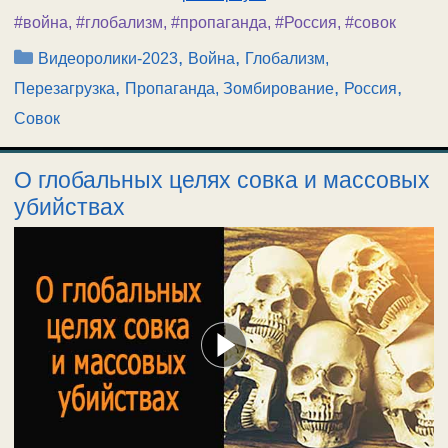
#война
,
#глобализм
,
#пропаганда
,
#Россия
,
#совок
Рубрики
,
,
Видеоролики-2023
Война
Глобализм,
,
,
,
Перезагрузка
Пропаганда, Зомбирование
Россия
Совок
О глобальных целях совка и массовых
убийствах