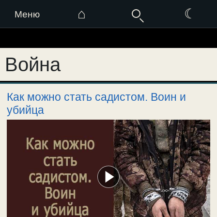
⌂
☾
Меню
Перейти
к
Война
содержимому
Как можно стать садистом. Воин и
убийца