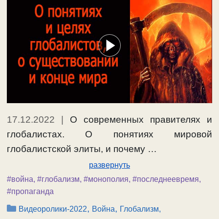
17.12.2022
|
О современных правителях и
глобалистах. О понятиях мировой
глобалистской элиты, и почему …
развернуть
#война
,
#глобализм
,
#монополия
,
#последнеевремя
,
#пропаганда
Рубрики
,
,
Видеоролики-2022
Война
Глобализм,