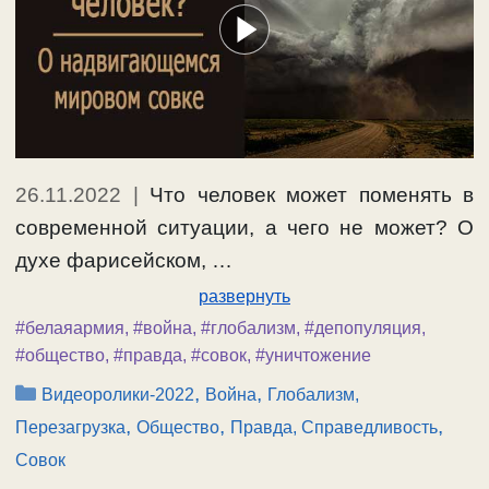
26.11.2022
|
Что человек может поменять в
современной ситуации, а чего не может? О
духе фарисейском, …
развернуть
#белаяармия
,
#война
,
#глобализм
,
#депопуляция
,
#общество
,
#правда
,
#совок
,
#уничтожение
Рубрики
,
,
Видеоролики-2022
Война
Глобализм,
,
,
,
Перезагрузка
Общество
Правда, Справедливость
Совок