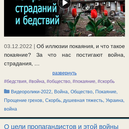
03.12.2022
|
Об иллюзии покаяния, и что такое
покаяние? За что нас постигают война,
страдания, …
развернуть
#бедствия
,
#война
,
#общество
,
#покаяние
,
#скорбь
Рубрики
,
,
,
Видеоролики-2022
Война
Общество
Покаяние,
,
,
Прощение грехов
Скорбь, душевная тяжесть
Украина,
война
О цели пропагандистов и этой войны