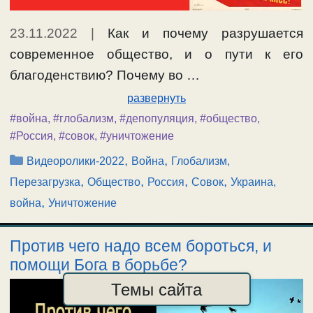
23.11.2022
|
Как и почему разрушается
современное общество, и о пути к его
благоденствию? Почему во …
развернуть
#война
,
#глобализм
,
#депопуляция
,
#общество
,
#Россия
,
#совок
,
#уничтожение
Рубрики
,
,
Видеоролики-2022
Война
Глобализм,
,
,
,
,
Перезагрузка
Общество
Россия
Совок
Украина,
,
война
Уничтожение
Против чего надо всем бороться, и
помощи Бога в борьбе?
Темы сайта