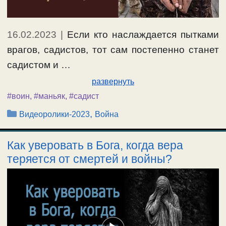
16.02.2023
|
Если кто наслаждается пытками
врагов, садистов, тот сам постепенно станет
садистом и …
развернуть
#воин
,
#маньяк
,
#садист
Рубрики
,
Видеоролики-2023
Война
Как уверовать в Бога, когда вера
теряется от смертей и войны?