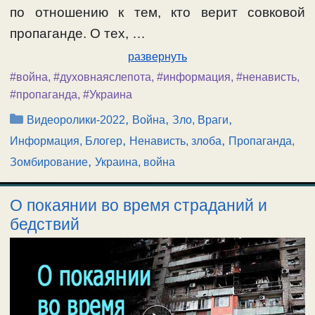
по отношению к тем, кто верит совковой
пропаганде. О тех, …
развернуть
#война
,
#духовнаяслепота
,
#информация
,
#ненависть
,
#пропаганда
,
#Украина
Рубрики
,
,
,
Видеоролики-2022
Война
Зло, Враги
,
,
Информация, Блогер
Ненависть, злоба
Пропаганда,
,
Зомбирование
Украина, война
О покаянии во время страданий и
бедствий