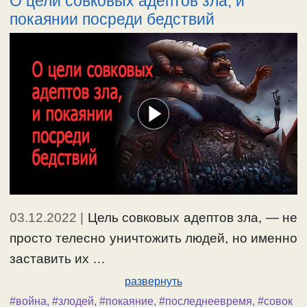
О цели совковых адептов зла, и
покаянии посреди бедствий
03.12.2022
|
Цель совковых адептов зла, — не
просто телесно уничтожить людей, но именно
заставить их …
развернуть
#война
,
#злодей
,
#покаяние
,
#последнеевремя
,
#совок