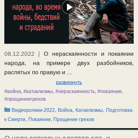
08.12.2022
|
О нераскаянности и покаянии
народа, на примере двух разбойников,
распятых по правую и …
развернуть
#война
,
#катаклизмы
,
#нераскаянность
,
#покаяние
,
#прощениегрехов
Рубрики
,
,
,
Видеоролики-2022
Война
Катаклизмы
Подготовка
,
к Смерти
Покаяние, Прощение грехов