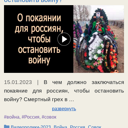
15.01.2023
|
В чем должно заключаться
покаяние для россиян, чтобы остановить
войну? Смертный грех в …
развернуть
#война
,
#Россия
,
#совок
Рубрики
,
,
,
Видеоролики-2023
Война
Россия
Совок