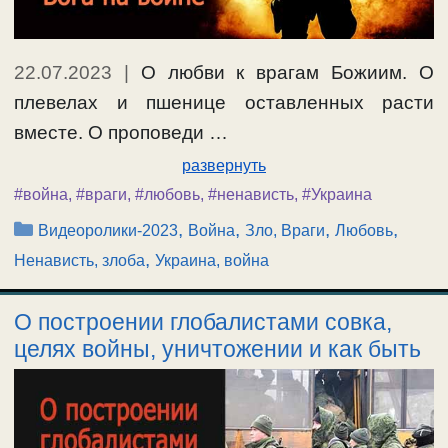
22.07.2023
|
О любви к врагам Божиим. О
плевелах и пшенице оставленных расти
вместе. О проповеди …
развернуть
#война
,
#враги
,
#любовь
,
#ненависть
,
#Украина
Рубрики
,
,
,
,
Видеоролики-2023
Война
Зло, Враги
Любовь
,
Ненависть, злоба
Украина, война
О построении глобалистами совка,
целях войны, уничтожении и как быть