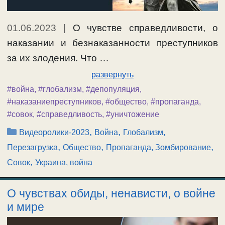
01.06.2023
|
О чувстве справедливости, о
наказании и безнаказанности преступников
за их злодения. Что …
развернуть
#война
,
#глобализм
,
#депопуляция
,
#наказаниепреступников
,
#общество
,
#пропаганда
,
#совок
,
#справедливость
,
#уничтожение
Рубрики
,
,
Видеоролики-2023
Война
Глобализм,
,
,
,
Перезагрузка
Общество
Пропаганда, Зомбирование
,
Совок
Украина, война
О чувствах обиды, ненависти, о войне
и мире