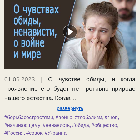
01.06.2023
|
О чувстве обиды, и когда
проявление его будет не противно природе
нашего естества. Когда …
развернуть
#борьбасострастями
,
#война
,
#глобализм
,
#гнев
,
#начинающему
,
#ненависть
,
#обида
,
#общество
,
#Россия
,
#совок
,
#Украина