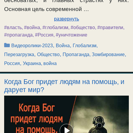
бесноватых, и главных страстях у них.
Основная цель современной …
развернуть
#власть
,
#война
,
#глобализм
,
#общество
,
#правители
,
#пропаганда
,
#Россия
,
#уничтожение
Рубрики
,
,
Видеоролики-2023
Война
Глобализм,
,
,
,
Перезагрузка
Общество
Пропаганда, Зомбирование
,
Россия
Украина, война
Когда Бог придет людям на помощь, и
дарует мир?