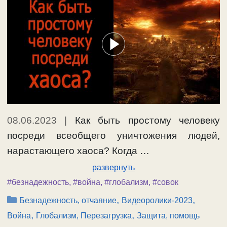
08.06.2023
|
Как быть простому человеку
посреди всеобщего уничтожения людей,
нарастающего хаоса? Когда …
развернуть
#безнадежность
,
#война
,
#глобализм
,
#совок
Рубрики
,
,
Безнадежность, отчаяние
Видеоролики-2023
,
,
Война
Глобализм, Перезагрузка
Защита, помощь