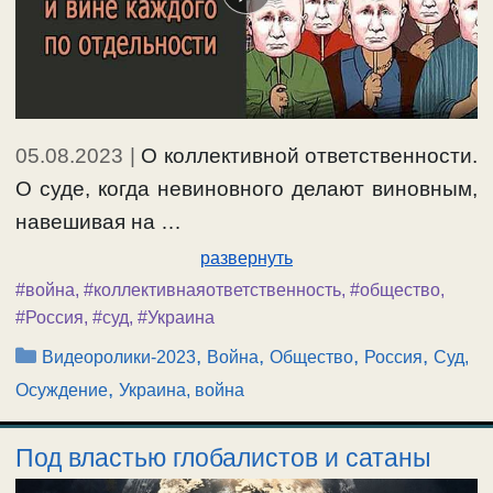
05.08.2023
|
О коллективной ответственности.
О суде, когда невиновного делают виновным,
навешивая на …
развернуть
#война
,
#коллективнаяответственность
,
#общество
,
#Россия
,
#суд
,
#Украина
Рубрики
,
,
,
,
Видеоролики-2023
Война
Общество
Россия
Суд,
,
Осуждение
Украина, война
Под властью глобалистов и сатаны