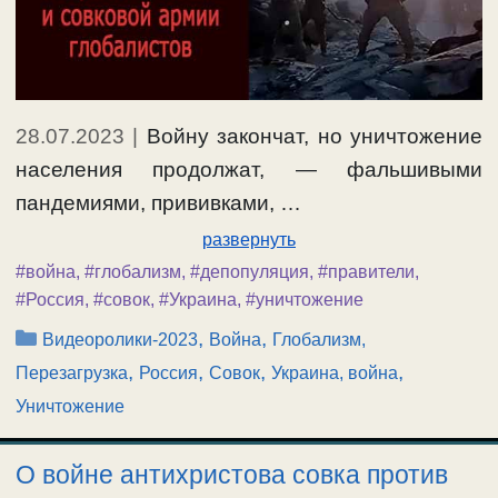
28.07.2023
|
Войну закончат, но уничтожение
населения продолжат, — фальшивыми
пандемиями, прививками, …
развернуть
#война
,
#глобализм
,
#депопуляция
,
#правители
,
#Россия
,
#совок
,
#Украина
,
#уничтожение
Рубрики
,
,
Видеоролики-2023
Война
Глобализм,
,
,
,
,
Перезагрузка
Россия
Совок
Украина, война
Уничтожение
О войне антихристова совка против