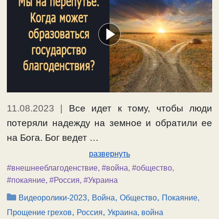
11.08.2023
|
Все идет к тому, чтобы люди
потеряли надежду на земное и обратили ее
на Бога. Бог ведет …
развернуть
#внешнееблагоденствие
,
#война
,
#общество
,
#покаяние
,
#Россия
,
#Украина
Рубрики
,
,
,
Видеоролики-2023
Война
Общество
Покаяние,
,
,
Прощение грехов
Россия
Украина, война