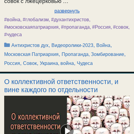
совок с лжецерковью …
развернуть
#война
,
#глобализм
,
#духантихристов
,
#московскаяпатриархия
,
#пропаганда
,
#Россия
,
#совок
,
#чудеса
Рубрики
,
,
,
Антихристов дух
Видеоролики-2023
Война
,
,
Московская Патриархия
Пропаганда, Зомбирование
,
,
,
Россия
Совок
Украина, война
Чудеса
О коллективной ответственности, и
вине каждого по отдельности