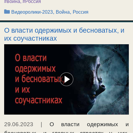
#война
,
#Россия
Рубрики
,
,
Видеоролики-2023
Война
Россия
О власти одержимых и бесноватых, и
их соучастниках
29.06.2023
|
О власти одержимых и