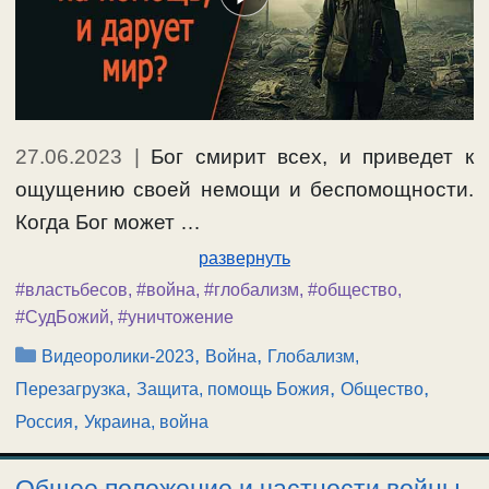
27.06.2023
|
Бог смирит всех, и приведет к
ощущению своей немощи и беспомощности.
Когда Бог может …
развернуть
#властьбесов
,
#война
,
#глобализм
,
#общество
,
#СудБожий
,
#уничтожение
Рубрики
,
,
Видеоролики-2023
Война
Глобализм,
,
,
,
Перезагрузка
Защита, помощь Божия
Общество
,
Россия
Украина, война
Общее положение и частности войны.