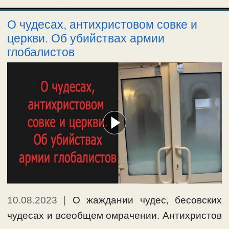
О чудесах, антихристовом совке и
церкви. Об убийствах армии
глобалистов
10.08.2023
|
О жаждании чудес, бесовских
чудесах и всеобщем омрачении. Антихристов