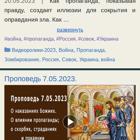
20.05.2023
|
Как пропаганда, показывая
правду, создает иллюзии для сокрытия и
оправдания зла. Как …
развернуть
#война
,
#пропаганда
,
#Россия
,
#совок
,
#Украина
Рубрики
,
,
Видеоролики-2023
Война
Пропаганда,
,
,
,
Зомбирование
Россия
Совок
Украина, война
Проповедь 7.05.2023.