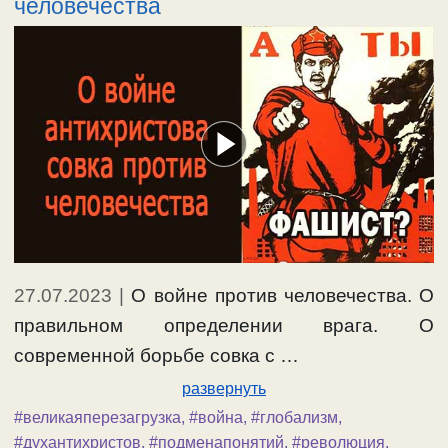
человечества
27.07.2023
|
О войне против человечества. О
правильном определении врага. О
современной борьбе совка с …
развернуть
#великаяперезагрузка
,
#война
,
#глобализм
,
#духантихристов
,
#подменапонятий
,
#революция
,