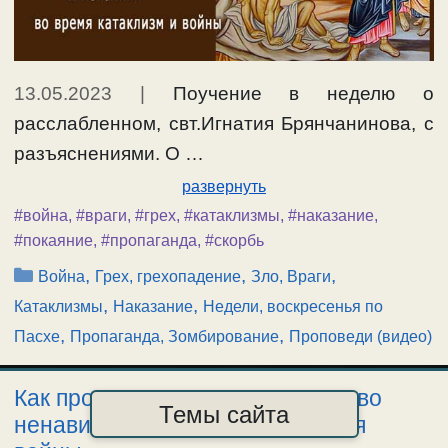
13.05.2023
|
Поучение в неделю о
расслабленном, свт.Игнатия Брянчанинова, с
разъяснениями. О …
развернуть
#война
,
#враги
,
#грех
,
#катаклизмы
,
#наказание
,
#покаяние
,
#пропаганда
,
#скорбь
Рубрики
,
,
,
Война
Грех, грехопадение
Зло, Враги
,
,
Катаклизмы
Наказание
Недели, воскресенья по
,
,
Пасхе
Пропаганда, Зомбирование
Проповеди (видео)
Как пропаганда разжигает чувство
Темы сайта
ненависти. О покаянии во время