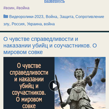
развернуть
#воин
,
#война
Рубрики
,
,
Видеоролики-2023
Война
Защита, Сопротивление
,
,
злу
Россия
Украина, война
О чувстве справедливости и
наказании убийц и соучастников. О
мировом совке