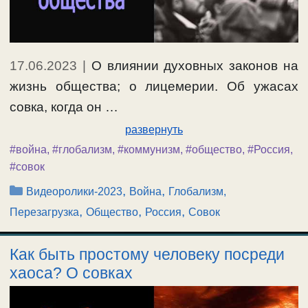
17.06.2023
|
О влиянии духовных законов на
жизнь общества; о лицемерии. Об ужасах
совка, когда он …
развернуть
#война
,
#глобализм
,
#коммунизм
,
#общество
,
#Россия
,
#совок
Рубрики
,
,
Видеоролики-2023
Война
Глобализм,
,
,
,
Перезагрузка
Общество
Россия
Совок
Как быть простому человеку посреди
хаоса? О совках