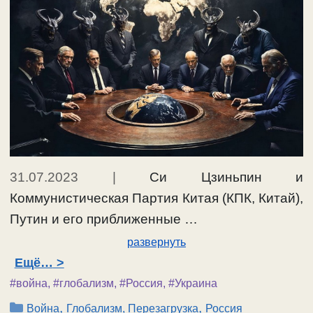
31.07.2023
|
Си Цзиньпин и
Коммунистическая Партия Китая (КПК, Китай),
Путин и его приближенные …
развернуть
Ещё…
#война
,
#глобализм
,
#Россия
,
#Украина
Рубрики
,
,
Война
Глобализм, Перезагрузка
Россия