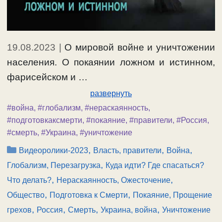
19.08.2023
|
О мировой войне и уничтожении
населения. О покаянии ложном и истинном,
фарисейском и …
развернуть
#война
,
#глобализм
,
#нераскаянность
,
#подготовкаксмерти
,
#покаяние
,
#правители
,
#Россия
,
#смерть
,
#Украина
,
#уничтожение
Рубрики
,
,
,
Видеоролики-2023
Власть, правители
Война
,
Глобализм, Перезагрузка
Куда идти? Где спасаться?
,
,
Что делать?
Нераскаянность, Ожесточение
,
,
Общество
Подготовка к Смерти
Покаяние, Прощение
,
,
,
,
грехов
Россия
Смерть
Украина, война
Уничтожение