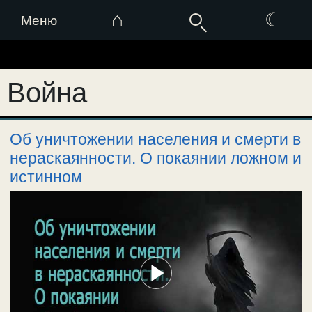
⌂
☾
Меню
Перейти
к
Война
содержимому
Об уничтожении населения и смерти в
нераскаянности. О покаянии ложном и
истинном