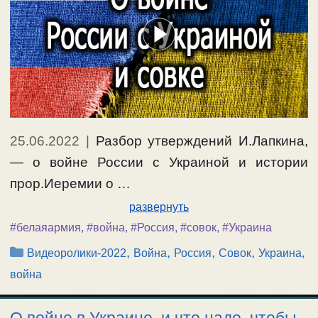
25.06.2022
|
Разбор утверждений И.Лапкина,
— о войне России с Украиной и истории
прор.Иеремии о …
развернуть
#белаяармия
,
#война
,
#Россия
,
#совок
,
#Украина
Рубрики
,
,
,
,
Видеоролики-2022
Война
Россия
Совок
Украина,
война