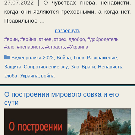
27.07.2022
|
О чувствах гнева, ненависти,
когда они являются греховными, а когда нет.
Правильное …
развернуть
#воин
,
#война
,
#гнев
,
#грех
,
#добро
,
#добродетель
,
#зло
,
#ненависть
,
#страсть
,
#Украина
Рубрики
,
,
,
Видеоролики-2022
Война
Гнев, Раздражение
,
,
Защита, Сопротивление злу
Зло, Враги
Ненависть,
,
злоба
Украина, война
О построении мирового совка и его
сути