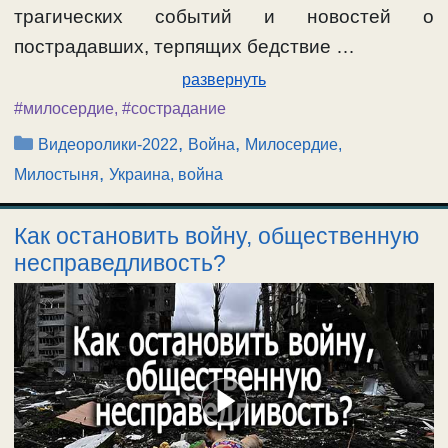
трагических событий и новостей о
пострадавших, терпящих бедствие …
развернуть
#милосердие
,
#сострадание
Рубрики
,
,
Видеоролики-2022
Война
Милосердие,
,
Милостыня
Украина, война
Как остановить войну, общественную
несправедливость?