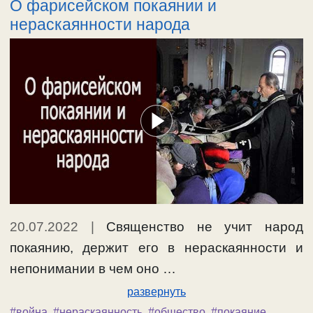
О фарисейском покаянии и
нераскаянности народа
20.07.2022
|
Священство не учит народ
покаянию, держит его в нераскаянности и
непонимании в чем оно …
развернуть
#война
,
#нераскаянность
,
#общество
,
#покаяние
,