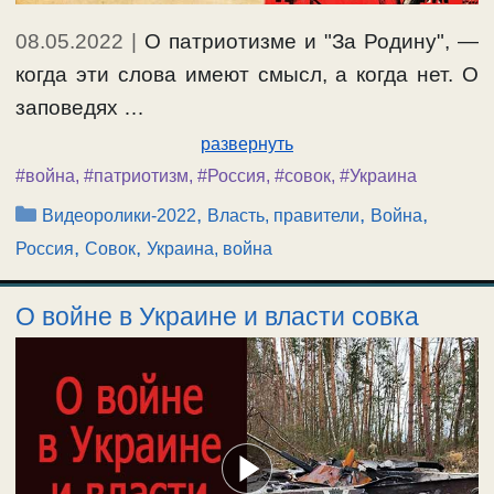
08.05.2022
|
О патриотизме и "За Родину", —
когда эти слова имеют смысл, а когда нет. О
заповедях …
развернуть
#война
,
#патриотизм
,
#Россия
,
#совок
,
#Украина
Рубрики
,
,
,
Видеоролики-2022
Власть, правители
Война
,
,
Россия
Совок
Украина, война
О войне в Украине и власти совка