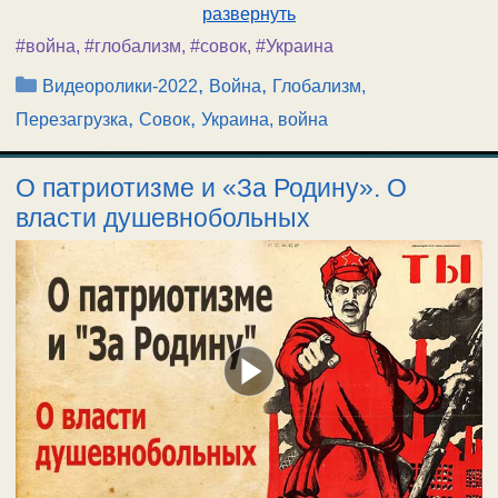
развернуть
#война
,
#глобализм
,
#совок
,
#Украина
Рубрики
,
,
Видеоролики-2022
Война
Глобализм,
,
,
Перезагрузка
Совок
Украина, война
О патриотизме и «За Родину». О
власти душевнобольных