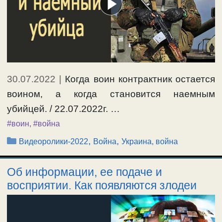
30.07.2022
|
Когда воин контрактник остается
воином, а когда становится наемным
убийцей. / 22.07.2022г. …
#воин
,
#война
Рубрики
,
,
Видеоролики-2022
Война
Украина, война
Об информации, ее подаче и
восприятии. Как появляются злодеи