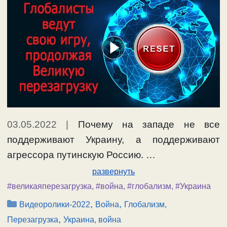
03.05.2022
|
Почему на западе не все
поддерживают Украину, а поддерживают
агрессора путинскую Россию. …
развернуть
#великаяперезагрузка
,
#война
,
#глобализм
,
#Украина
Рубрики
,
,
Видеоролики-2022
Война
Глобализм,
,
Перезагрузка
Украина, война