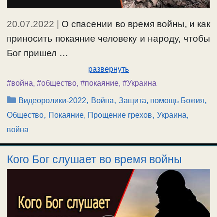
20.07.2022
|
О спасении во время войны, и как
приносить покаяние человеку и народу, чтобы
Бог пришел …
развернуть
#война
,
#общество
,
#покаяние
,
#Украина
Рубрики
,
,
,
Видеоролики-2022
Война
Защита, помощь Божия
,
,
Общество
Покаяние, Прощение грехов
Украина,
война
Кого Бог слушает во время войны