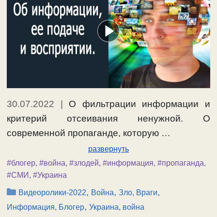
30.07.2022
|
О фильтрации информации и
критерий отсеивания ненужной. О
современной пропаганде, которую …
развернуть
#блогер
,
#война
,
#злодей
,
#информация
,
#пропаганда
,
#СМИ
,
#Украина
Рубрики
,
,
,
Видеоролики-2022
Война
Зло, Враги
,
Информация, Блогер
Украина, война