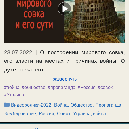
23.07.2022
|
О построении мирового совка,
его власти на местах и причинах войны. О
духе совка, его …
развернуть
#война
,
#общество
,
#пропаганда
,
#Россия
,
#совок
,
#Украина
Рубрики
,
,
,
Видеоролики-2022
Война
Общество
Пропаганда,
,
,
,
Зомбирование
Россия
Совок
Украина, война