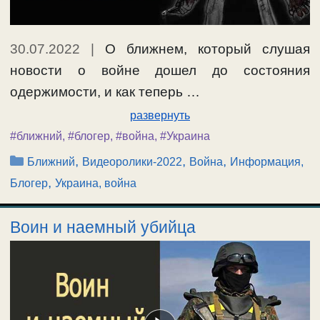
30.07.2022
|
О ближнем, который слушая
новости о войне дошел до состояния
одержимости, и как теперь …
развернуть
#ближний
,
#блогер
,
#война
,
#Украина
Рубрики
,
,
,
Ближний
Видеоролики-2022
Война
Информация,
,
Блогер
Украина, война
Воин и наемный убийца