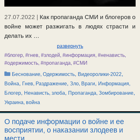
27.07.2022
|
Как пропаганда СМИ и блогеров о
войне может разжигать в людях страсти и
делать их …
развернуть
#блогер
,
#гнев
,
#злодей
,
#информация
,
#ненависть
,
#одержимость
,
#пропаганда
,
#СМИ
Рубрики
,
,
Беснование, Одержимость
Видеоролики-2022
,
,
,
Война
Гнев, Раздражение
Зло, Враги
Информация,
,
,
,
Блогер
Ненависть, злоба
Пропаганда, Зомбирование
Украина, война
О подаче информации о войне и ее
восприятии, о наказании злодеев и
мести