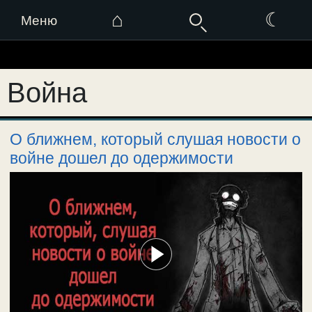
⌂
☾
Меню
Перейти
к
Война
содержимому
О ближнем, который слушая новости о
войне дошел до одержимости