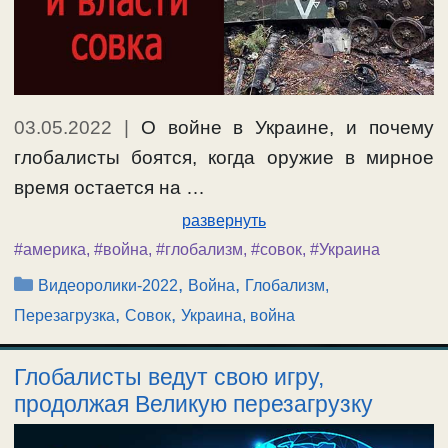
03.05.2022
|
О войне в Украине, и почему
глобалисты боятся, когда оружие в мирное
время остается на …
развернуть
#америка
,
#война
,
#глобализм
,
#совок
,
#Украина
Рубрики
,
,
Видеоролики-2022
Война
Глобализм,
,
,
Перезагрузка
Совок
Украина, война
Глобалисты ведут свою игру,
продолжая Великую перезагрузку