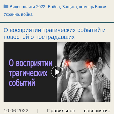
Рубрики
,
,
,
Видеоролики-2022
Война
Защита, помощь Божия
Украина, война
О восприятии трагических событий и
новостей о пострадавших
10.06.2022
|
Правильное восприятие