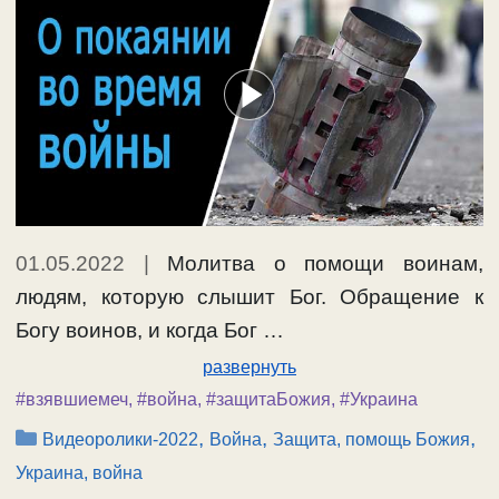
01.05.2022
|
Молитва о помощи воинам,
людям, которую слышит Бог. Обращение к
Богу воинов, и когда Бог …
развернуть
#взявшиемеч
,
#война
,
#защитаБожия
,
#Украина
Рубрики
,
,
,
Видеоролики-2022
Война
Защита, помощь Божия
Украина, война