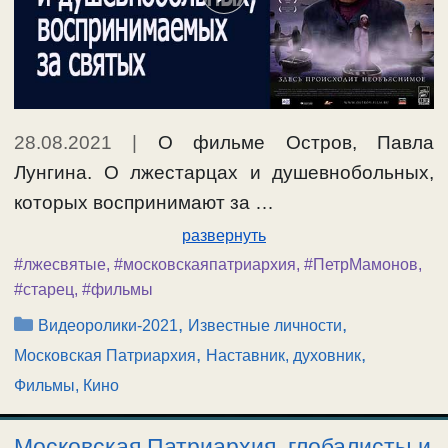
28.08.2021
|
О фильме Остров, Павла
Лунгина. О лжестарцах и душевнобольных,
которых воспринимают за …
развернуть
#лжесвятые
,
#московскаяпатриархия
,
#ПетрМамонов
,
#старец
,
#фильмы
Рубрики
,
,
Видеоролики-2021
Известные личности
,
,
Московская Патриархия
Наставник, духовник
Фильмы, Кино
Московская Патриархия, глобалисты и