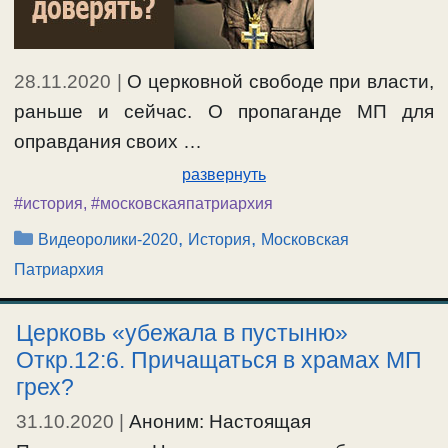
28.11.2020
|
О церковной свободе при власти,
раньше и сейчас. О пропаганде МП для
оправдания своих …
развернуть
#история
,
#московскаяпатриархия
Рубрики
,
,
Видеоролики-2020
История
Московская
Патриархия
Церковь «убежала в пустыню»
Откр.12:6. Причащаться в храмах МП
грех?
31.10.2020
|
Аноним: Настоящая