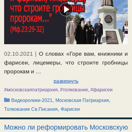
02.10.2021
|
О словах «Горе вам, книжники и
фарисеи, лицемеры, что строите гробницы
пророкам и …
развернуть
#московскаяпатриархия
,
#толкование
,
#фарисеи
Рубрики
,
,
Видеоролики-2021
Московская Патриархия
,
Толкование Св.Писания
Фарисеи
Можно ли реформировать Московскую