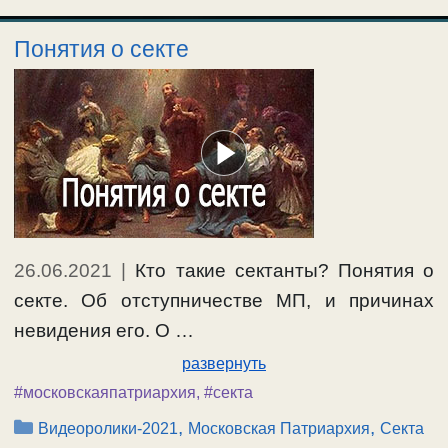
Понятия о секте
26.06.2021
|
Кто такие сектанты? Понятия о
секте. Об отступничестве МП, и причинах
невидения его. О …
развернуть
#московскаяпатриархия
,
#секта
Рубрики
,
,
Видеоролики-2021
Московская Патриархия
Секта