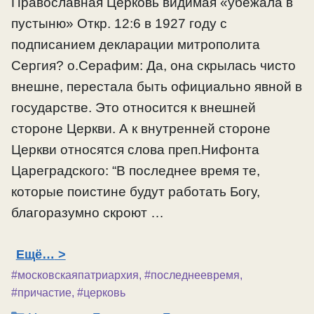
Православная Церковь видимая «убежала в
пустыню» Откр. 12:6 в 1927 году с
подписанием декларации митрополита
Сергия? о.Серафим: Да, она скрылась чисто
внешне, перестала быть официально явной в
государстве. Это относится к внешней
стороне Церкви. А к внутренней стороне
Церкви относятся слова преп.Нифонта
Цареградского: “В последнее время те,
которые поистине будут работать Богу,
благоразумно скроют …
Ещё…
#московскаяпатриархия
,
#последнеевремя
,
#причастие
,
#церковь