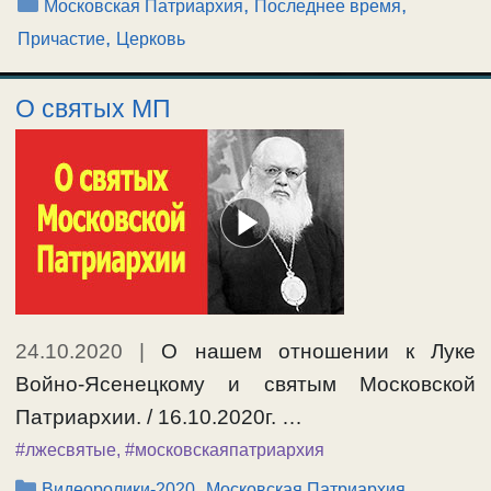
Рубрики
,
,
Московская Патриархия
Последнее время
,
Причастие
Церковь
О святых МП
24.10.2020
|
О нашем отношении к Луке
Войно-Ясенецкому и святым Московской
Патриархии. / 16.10.2020г. …
#лжесвятые
,
#московскаяпатриархия
Рубрики
,
,
Видеоролики-2020
Московская Патриархия