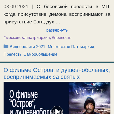
08.09.2021
|
О бесовской прелести в МП,
когда присутствие демона воспринимают за
присутствие Бога, дух …
развернуть
#московскаяпатриархия
,
#прелесть
Рубрики
,
,
Видеоролики-2021
Московская Патриархия
Прелесть, Самообольщение
О фильме Остров, и душевнобольных,
воспринимаемых за святых