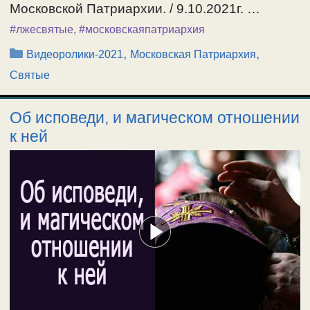
Московской Патриархии. / 9.10.2021г. …
#лжесвятые
,
#московскаяпатриархия
Рубрики
,
,
Видеоролики-2021
Московская Патриархия
Святые
Об исповеди, и магическом отношении
к ней