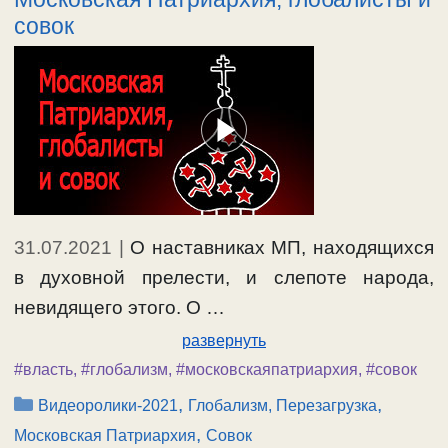
совок
31.07.2021
|
О наставниках МП, находящихся
в духовной прелести, и слепоте народа,
невидящего этого. О …
развернуть
#власть
,
#глобализм
,
#московскаяпатриархия
,
#совок
Рубрики
,
,
Видеоролики-2021
Глобализм, Перезагрузка
,
Московская Патриархия
Совок