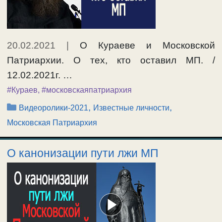
20.02.2021
|
О Кураеве и Московской
Патриархии. О тех, кто оставил МП. /
12.02.2021г. …
#Кураев
,
#московскаяпатриархия
Рубрики
,
,
Видеоролики-2021
Известные личности
Московская Патриархия
О канонизации пути лжи МП