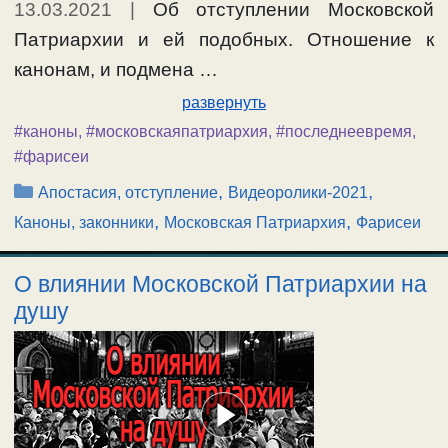
13.03.2021
|
Об отступлении Московской
Патриархии и ей подобных. Отношение к
канонам, и подмена …
развернуть
#каноны
,
#московскаяпатриархия
,
#последнеевремя
,
#фарисеи
Рубрики
,
,
Апостасия, отступление
Видеоролики-2021
,
,
Каноны, законники
Московская Патриархия
Фарисеи
О влиянии Московской Патриархии на
душу