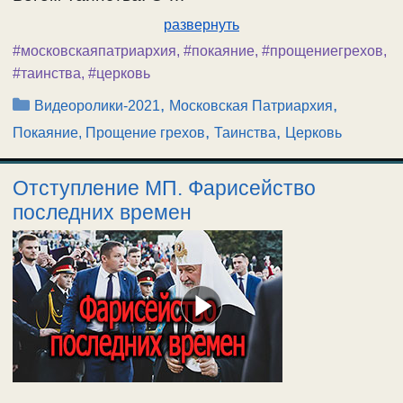
развернуть
#московскаяпатриархия
,
#покаяние
,
#прощениегрехов
,
#таинства
,
#церковь
Рубрики
,
,
Видеоролики-2021
Московская Патриархия
,
,
Покаяние, Прощение грехов
Таинства
Церковь
Отступление МП. Фарисейство
последних времен