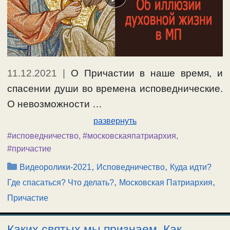
11.12.2021
|
О Причастии в наше время, и
спасении души во времена исповеднические.
О невозможности …
развернуть
#исповедничество
,
#московскаяпатриархия
,
#причастие
Рубрики
,
,
Видеоролики-2021
Исповедничество
Куда идти?
,
,
Где спасаться? Что делать?
Московская Патриархия
Причастие
Каких святых мы признаем. Как