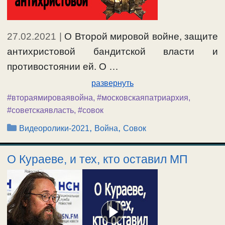
27.02.2021
|
О Второй мировой войне, защите
антихристовой бандитской власти и
противостоянии ей. О …
развернуть
#втораямироваявойна
,
#московскаяпатриархия
,
#советскаявласть
,
#совок
Рубрики
,
,
Видеоролики-2021
Война
Совок
О Кураеве, и тех, кто оставил МП