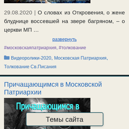
29.08.2020
|
О словах из Откровения, о жене
блуднице воссевшей на звере багряном, – о
церкви МП …
развернуть
#московскаяпатриархия
,
#толкование
Рубрики
,
,
Видеоролики-2020
Московская Патриархия
Толкование Св.Писания
Причащающимся в Московской
Патриархии
Темы сайта