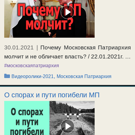
30.01.2021
|
Почему Московская Патриархия
молчит и не обличает власть? / 22.01.2021г. …
#московскаяпатриархия
Рубрики
,
Видеоролики-2021
Московская Патриархия
О спорах и пути погибели МП