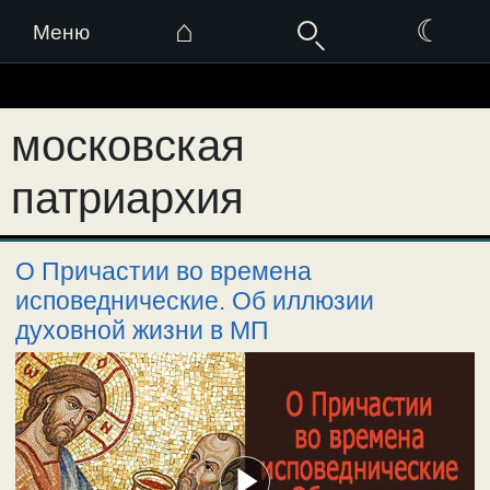
⌂
☾
Меню
Перейти
к
московская
содержимому
патриархия
О Причастии во времена
исповеднические. Об иллюзии
духовной жизни в МП