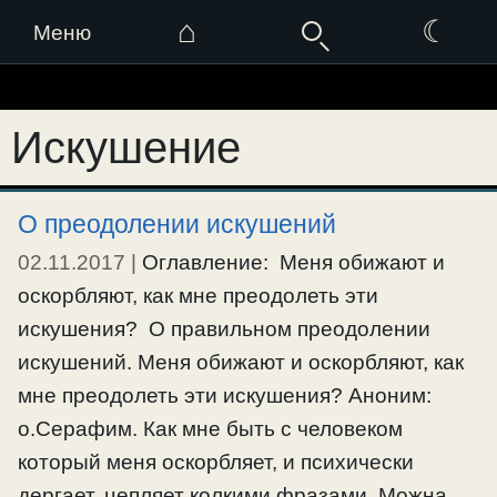
⌂
☾
Меню
Перейти
к
Искушение
содержимому
О преодолении искушений
02.11.2017
|
Оглавление: Меня обижают и
оскорбляют, как мне преодолеть эти
искушения? О правильном преодолении
искушений. Меня обижают и оскорбляют, как
мне преодолеть эти искушения? Аноним:
о.Серафим. Как мне быть с человеком
который меня оскорбляет, и психически
дергает, цепляет колкими фразами. Можна