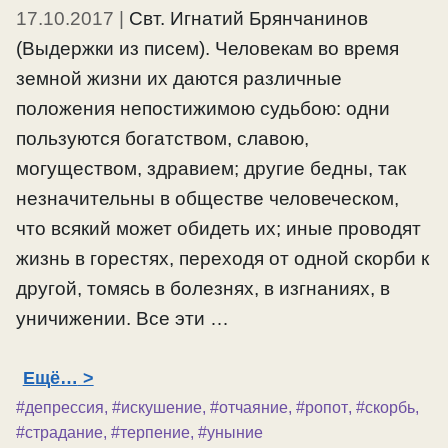
17.10.2017
|
Свт. Игнатий Брянчанинов
(Выдержки из писем). Человекам во время
земной жизни их даются различные
положения непостижимою судьбою: одни
пользуются богатством, славою,
могуществом, здравием; другие бедны, так
незначительны в обществе человеческом,
что всякий может обидеть их; иные проводят
жизнь в горестях, переходя от одной скорби к
другой, томясь в болезнях, в изгнаниях, в
уничижении. Все эти …
Ещё…
#депрессия
,
#искушение
,
#отчаяние
,
#ропот
,
#скорбь
,
#страдание
,
#терпение
,
#уныние