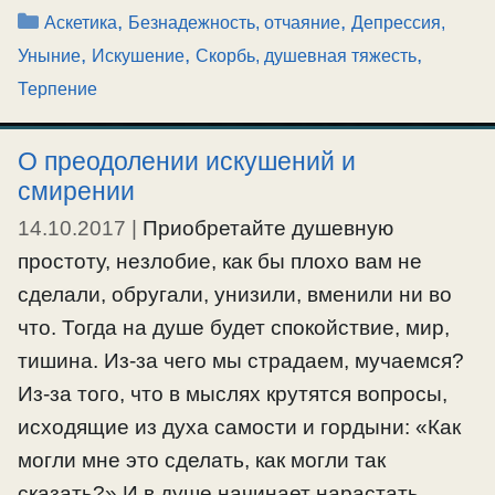
Рубрики
,
,
Аскетика
Безнадежность, отчаяние
Депрессия,
,
,
,
Уныние
Искушение
Скорбь, душевная тяжесть
Терпение
О преодолении искушений и
смирении
14.10.2017
|
Приобретайте душевную
простоту, незлобие, как бы плохо вам не
сделали, обругали, унизили, вменили ни во
что. Тогда на душе будет спокойствие, мир,
тишина. Из-за чего мы страдаем, мучаемся?
Из-за того, что в мыслях крутятся вопросы,
исходящие из духа самости и гордыни: «Как
могли мне это сделать, как могли так
сказать?» И в душе начинает нарастать …