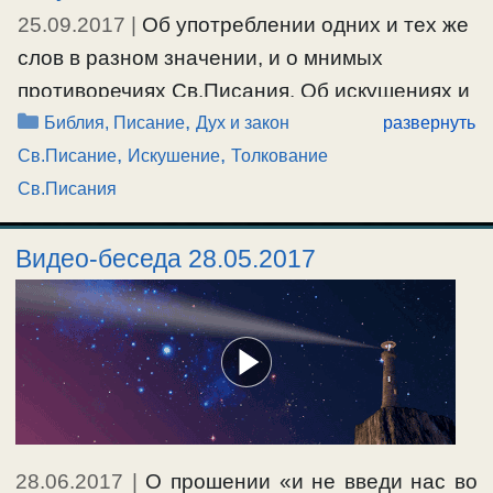
25.09.2017
|
Об употреблении одних и тех же
слов в разном значении, и о мнимых
противоречиях Св.Писания. Об искушениях и
Рубрики
,
естественных желаниях.
Библия, Писание
Дух и закон
развернуть
,
,
Св.Писание
Искушение
Толкование
#библия
,
#Бог
,
#искушение
,
#СвятаяТроица
Св.Писания
Видео-беседа 28.05.2017
28.06.2017
|
О прошении «и не введи нас во