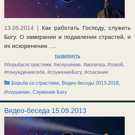
13.05.2014
|
Как работать Господу, служить
Богу. О замирании и подавлении страстей, и
их искоренении. …
развернуть
#борьбасострастями
,
#искушение
,
#молитва
,
#покой
,
#понуждениесебя
,
#служениеБогу
,
#спасение
Рубрики
,
,
Борьба со страстями
Видео-беседы 2013-2018
,
Искушение
Служение Богу
Видео-беседа 15.09.2013