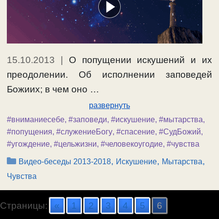
15.10.2013
|
О попущении искушений и их
преодолении. Об исполнении заповедей
Божиих; в чем оно …
развернуть
#вниманиесебе
,
#заповеди
,
#искушение
,
#мытарства
,
#попущения
,
#служениеБогу
,
#спасение
,
#СудБожий
,
#угождение
,
#цельжизни
,
#человекоугодие
,
#чувства
Рубрики
,
,
,
Видео-беседы 2013-2018
Искушение
Мытарства
Чувства
Страницы:
«
1
2
3
4
5
6