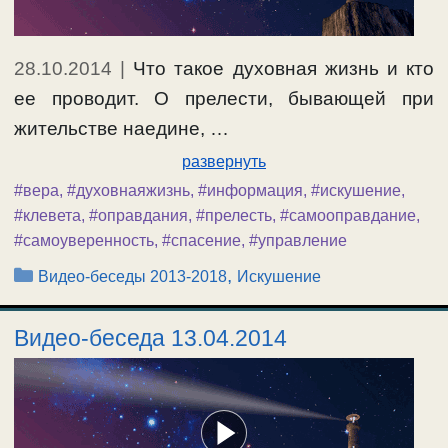
28.10.2014
|
Что такое духовная жизнь и кто
ее проводит. О прелести, бывающей при
жительстве наедине, …
развернуть
#вера
,
#духовнаяжизнь
,
#информация
,
#искушение
,
#клевета
,
#оправдания
,
#прелесть
,
#самооправдание
,
#самоуверенность
,
#спасение
,
#управление
Рубрики
,
Видео-беседы 2013-2018
Искушение
Видео-беседа 13.04.2014