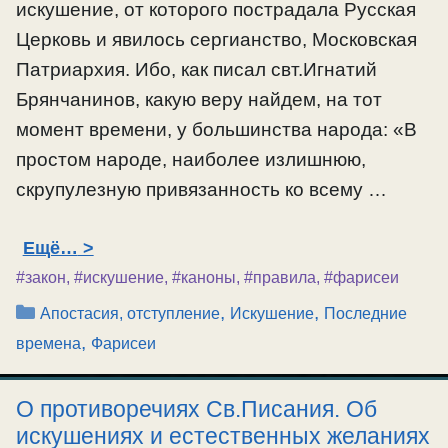
искушение, от которого пострадала Русская
Церковь и явилось сергианство, Московская
Патриархия. Ибо, как писал свт.Игнатий
Брянчанинов, какую веру найдем, на тот
момент времени, у большинства народа: «В
простом народе, наиболее излишнюю,
скрупулезную привязанность ко всему …
Ещё…
#закон
,
#искушение
,
#каноны
,
#правила
,
#фарисеи
Рубрики
,
,
Апостасия, отступление
Искушение
Последние
,
времена
Фарисеи
О противоречиях Св.Писания. Об
искушениях и естественных желаниях