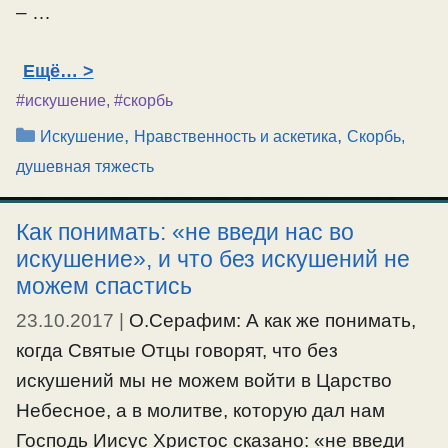
– …
Ещё…
#искушение
,
#скорбь
Рубрики
,
,
Искушение
Нравственность и аскетика
Скорбь,
душевная тяжесть
Как понимать: «не введи нас во
искушение», и что без искушений не
можем спастись
23.10.2017
|
О.Серафим: А как же понимать,
когда Святые Отцы говорят, что без
искушений мы не можем войти в Царство
Небесное, а в молитве, которую дал нам
Господь Иисус Христос сказано: «не введи