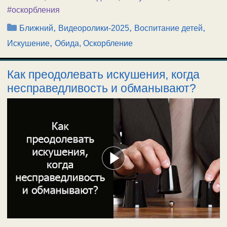
#оскорбления
Рубрики
,
,
,
Ближний
Видеоролики-2025
Воспитание детей
,
Искушение
Обида, Оскорбление
Как преодолевать искушения, когда
несправедливость и обманывают?