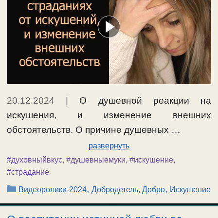
20.12.2024
|
О душевной реакции на
искушения, и изменение внешних
обстоятельств. О причине душевных …
развернуть
#духовныйвкус
,
#душевныемуки
,
#искушение
,
#страдание
Рубрики
,
,
Видеоролики-2024
Добродетель, Добро
Искушение