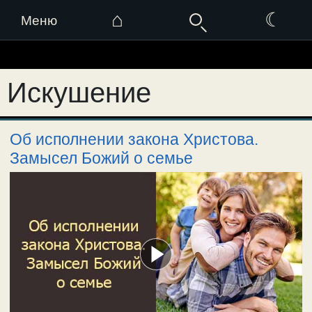
⌂
☾
Меню
Перейти
к
Искушение
содержимому
Об исполнении закона Христова.
Замысел Божий о семье