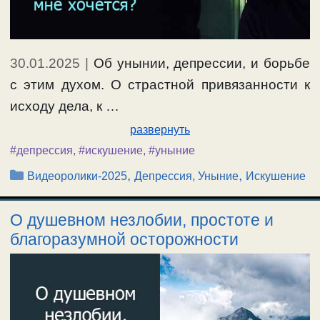
30.01.2025
|
Об унынии, депрессии, и борьбе
с этим духом. О страстной привязанности к
исходу дела, к …
развернуть
#депрессия
,
#искушение
,
#уныние
Рубрики
,
,
Видеоролики-2025
Депрессия, Уныние
Искушение
О душевном незлобии, простоте и
благоразумной осторожности