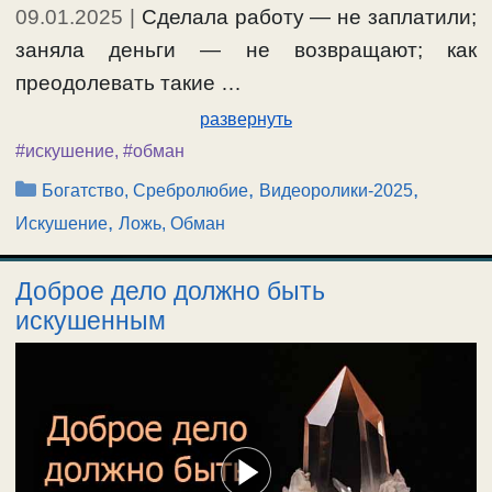
09.01.2025
|
Сделала работу — не заплатили;
заняла деньги — не возвращают; как
преодолевать такие …
развернуть
#искушение
,
#обман
Рубрики
,
,
Богатство, Сребролюбие
Видеоролики-2025
,
Искушение
Ложь, Обман
Доброе дело должно быть
искушенным