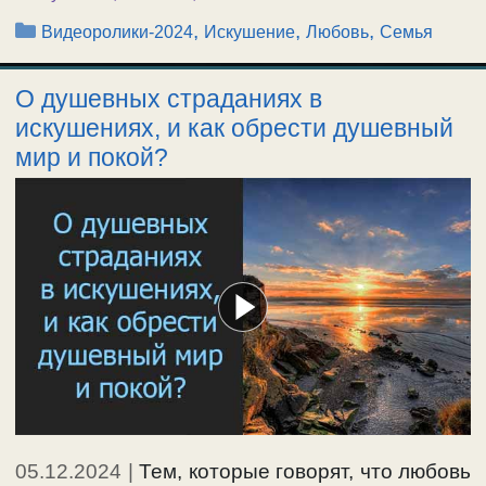
Рубрики
,
,
,
Видеоролики-2024
Искушение
Любовь
Семья
О душевных страданиях в
искушениях, и как обрести душевный
мир и покой?
05.12.2024
|
Тем, которые говорят, что любовь