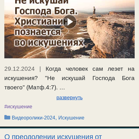
29.12.2024
|
Когда человек сам лезет на
искушения? "Не искушай Господа Бога
твоего" (Матф.4:7). …
развернуть
#искушение
Рубрики
,
Видеоролики-2024
Искушение
О преодолении искушения от