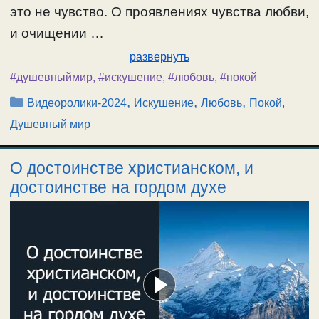
это не чувство. О проявлениях чувства любви,
и очищении …
развернуть
#душевныймир
,
#искушение
,
#любовь
,
#покой
Рубрики
,
,
,
Видеоролики-2024
Искушение
Любовь
Покой,
Душевный мир
О достоинстве христианском, и
достоинстве на гордом духе