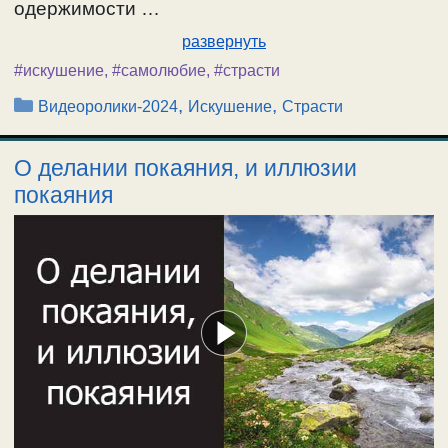
одержимости …
развернуть
#искушение
,
#самолюбие
,
#страсти
Рубрики
,
,
Видеоролики-2024
Искушение
Страсти
О делании покаяния, и иллюзии
покаяния