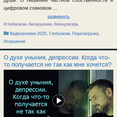
души. О лишении частной собственности и
цифровом совковом …
развернуть
#глобализм
,
#искушение
,
#концлагерь
Рубрики
,
,
Видеоролики-2025
Глобализм, Перезагрузка
Искушение
О духе уныния, депрессии. Когда что-
то получается не так как мне хочется?