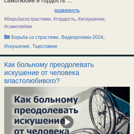
самолюбие и гордость …
развернуть
#борьбасострастями
,
#гордость
,
#искушение
,
#самолюбие
Рубрики
,
,
Борьба со страстями
Видеоролики-2024
,
Искушение
Тщеславие
Как больному преодолевать
искушение от человека
властолюбивого?