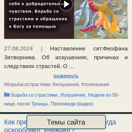
27.08.2024
|
Наставление свт.Феофана
Затворника. Об искушениях, причинах и
следствиях страстей. О …
развернуть
#борьбасострастями
,
#искушение
,
#толкование
Рубрики
,
,
Борьба со страстями
Искушение
Недели по 50-
,
нице, после Троицы
Проповеди (видео)
Темы сайта
Как преодолевать искушения, когда
оскорбляют, унижают?