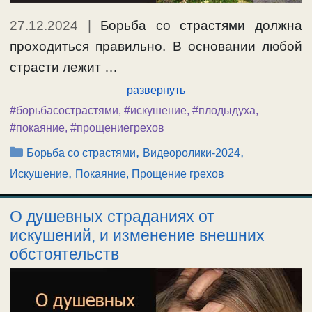
27.12.2024
|
Борьба со страстями должна
проходиться правильно. В основании любой
страсти лежит …
развернуть
#борьбасострастями
,
#искушение
,
#плодыдуха
,
#покаяние
,
#прощениегрехов
Рубрики
,
,
Борьба со страстями
Видеоролики-2024
,
Искушение
Покаяние, Прощение грехов
О душевных страданиях от
искушений, и изменение внешних
обстоятельств