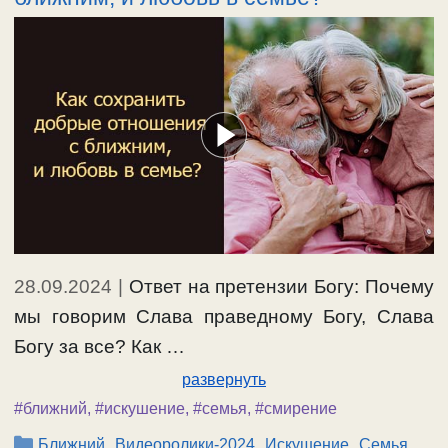
28.09.2024
|
Ответ на претензии Богу: Почему
мы говорим Слава праведному Богу, Слава
Богу за все? Как …
развернуть
#ближний
,
#искушение
,
#семья
,
#смирение
Рубрики
,
,
,
,
Ближний
Видеоролики-2024
Искушение
Семья