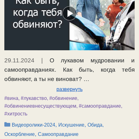
29.11.2024
|
О лукавом мудровании и
самооправданиях. Как быть, когда тебя
обвиняют, а ты не виноват? …
развернуть
#вина
,
#лукавство
,
#обвинение
,
#обвинениевнесуществующем
,
#самооправдание
,
#хитрость
Рубрики
,
,
Видеоролики-2024
Искушение
Обида,
,
Оскорбление
Самооправдание