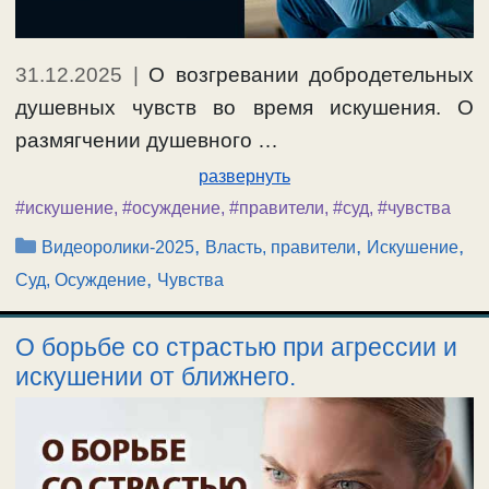
31.12.2025
|
О возгревании добродетельных
душевных чувств во время искушения. О
размягчении душевного …
развернуть
#искушение
,
#осуждение
,
#правители
,
#суд
,
#чувства
Рубрики
,
,
,
Видеоролики-2025
Власть, правители
Искушение
,
Суд, Осуждение
Чувства
О борьбе со страстью при агрессии и
искушении от ближнего.