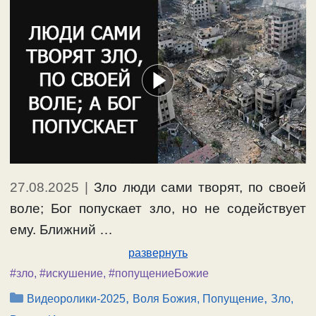
27.08.2025
|
Зло люди сами творят, по своей
воле; Бог попускает зло, но не содействует
ему. Ближний …
развернуть
#зло
,
#искушение
,
#попущениеБожие
Рубрики
,
,
Видеоролики-2025
Воля Божия, Попущение
Зло,