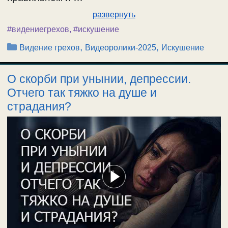
развернуть
#видениегрехов
,
#искушение
Рубрики
,
,
Видение грехов
Видеоролики-2025
Искушение
О скорби при унынии, депрессии.
Отчего так тяжко на душе и
страдания?