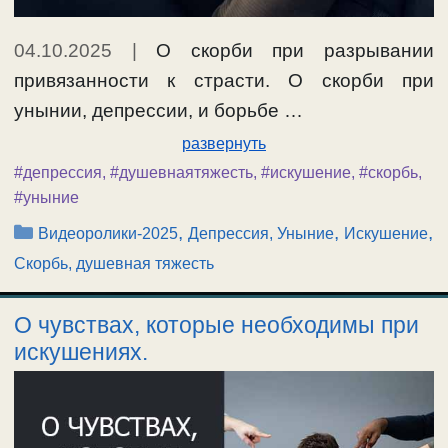
04.10.2025
|
О скорби при разрывании
привязанности к страсти. О скорби при
унынии, депрессии, и борьбе …
развернуть
#депрессия
,
#душевнаятяжесть
,
#искушение
,
#скорбь
,
#уныние
Рубрики
,
,
,
Видеоролики-2025
Депрессия, Уныние
Искушение
Скорбь, душевная тяжесть
О чувствах, которые необходимы при
искушениях.