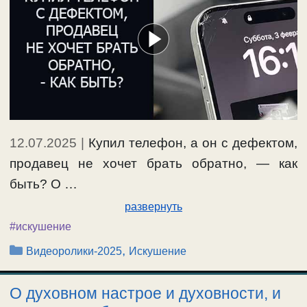
12.07.2025
|
Купил телефон, а он с дефектом,
продавец не хочет брать обратно, — как
быть? О …
развернуть
#искушение
Рубрики
,
Видеоролики-2025
Искушение
О духовном настрое и духовности, и