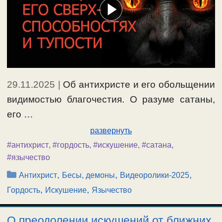
29.11.2025
|
Об антихристе и его обольщении
видимостью благочестия. О разуме сатаны,
его …
развернуть
#антихрист
,
#гордость
,
#искушение
,
#сатана
,
#язычество
Рубрики
,
,
,
Антихрист
Бесы, демоны
Видеоролики-2025
,
,
Гордость
Искушение
Язычество
О преодолении искушений от ближних.