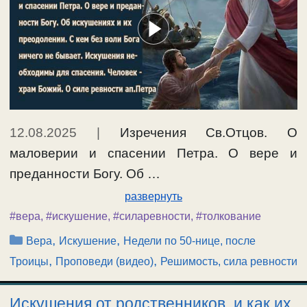
12.08.2025
|
Изречения Св.Отцов. О
маловерии и спасении Петра. О вере и
преданности Богу. Об …
развернуть
#вера
,
#искушение
,
#силаревности
,
#толкование
Рубрики
,
,
Вера
Искушение
Недели по 50-нице, после
,
,
Троицы
Проповеди (видео)
Решимость, сила ревности
Искушения от родственников, и как их