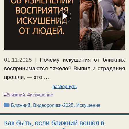
01.11.2025
|
Почему искушения от ближних
воспринимаются тяжело? Выпил и страдания
прошли, — это …
развернуть
#ближний
,
#искушение
Рубрики
,
,
Ближний
Видеоролики-2025
Искушение
Как быть, если ближний вошел в