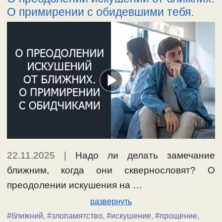
О примирении с обидевшими тебя.
22.11.2025
|
Надо ли делать замечание
ближним, когда они сквернословят? О
преодолении искушения на …
развернуть
#ближний
,
#злопамятство
,
#искушение
,
#прощение
,