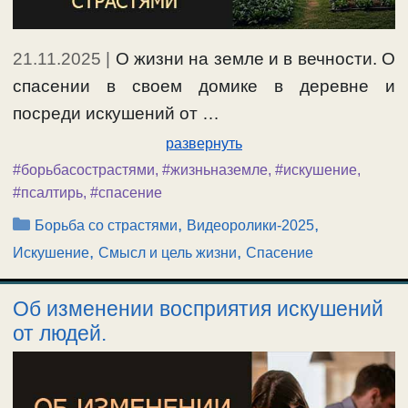
21.11.2025
|
О жизни на земле и в вечности. О
спасении в своем домике в деревне и
посреди искушений от …
развернуть
#борьбасострастями
,
#жизньназемле
,
#искушение
,
#псалтирь
,
#спасение
Рубрики
,
,
Борьба со страстями
Видеоролики-2025
,
,
Искушение
Смысл и цель жизни
Спасение
Об изменении восприятия искушений
от людей.