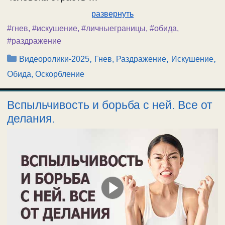
развернуть
#гнев
,
#искушение
,
#личныеграницы
,
#обида
,
#раздражение
Рубрики
,
,
,
Видеоролики-2025
Гнев, Раздражение
Искушение
Обида, Оскорбление
Вспыльчивость и борьба с ней. Все от
делания.