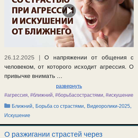
26.12.2025
|
О напряжении от общения с
человеком, от которого исходит агрессия. О
привычке внимать …
развернуть
#агрессия
,
#ближний
,
#борьбасострастями
,
#искушение
Рубрики
,
,
,
Ближний
Борьба со страстями
Видеоролики-2025
Искушение
О разжигании страстей через