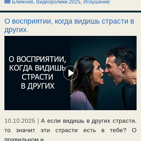
Рубрики
,
,
Ближний
Видеоролики-2025
Искушение
О восприятии, когда видишь страсти в
других.
10.10.2025
|
А если видишь в других страсти,
то значит эти страсти есть в тебе? О
правильном и …