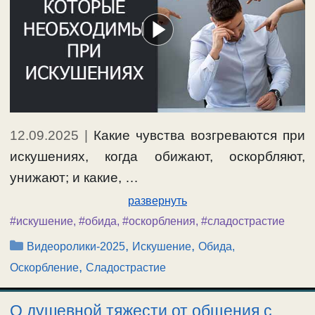
12.09.2025
|
Какие чувства возгреваются при
искушениях, когда обижают, оскорбляют,
унижают; и какие, …
развернуть
#искушение
,
#обида
,
#оскорбления
,
#сладострастие
Рубрики
,
,
Видеоролики-2025
Искушение
Обида,
,
Оскорбление
Сладострастие
О душевной тяжести от общения с