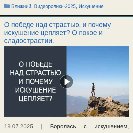
Рубрики
,
,
Ближний
Видеоролики-2025
Искушение
О победе над страстью, и почему
искушение цепляет? О покое и
сладострастии.
19.07.2025
|
Боролась с искушением,