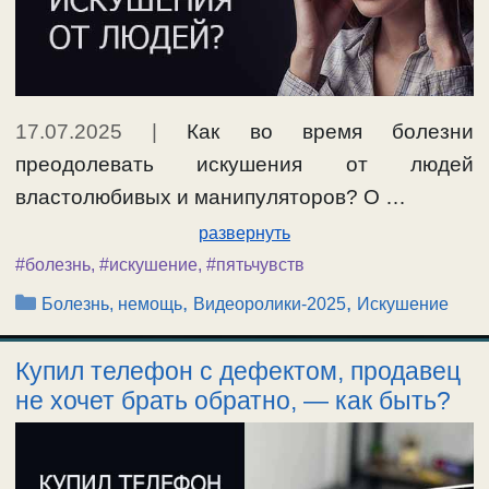
17.07.2025
|
Как во время болезни
преодолевать искушения от людей
властолюбивых и манипуляторов? О …
развернуть
#болезнь
,
#искушение
,
#пятьчувств
Рубрики
,
,
Болезнь, немощь
Видеоролики-2025
Искушение
Купил телефон с дефектом, продавец
не хочет брать обратно, — как быть?