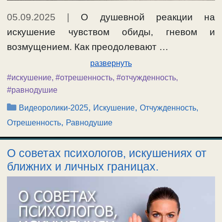
05.09.2025
|
О душевной реакции на
искушение чувством обиды, гневом и
возмущением. Как преодолевают …
развернуть
#искушение
,
#отрешенность
,
#отчужденность
,
#равнодушие
Рубрики
,
,
Видеоролики-2025
Искушение
Отчужденность,
,
Отрешенность
Равнодушие
О советах психологов, искушениях от
ближних и личных границах.