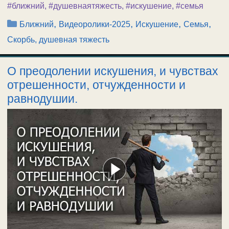
#ближний
,
#душевнаятяжесть
,
#искушение
,
#семья
Рубрики
,
,
,
,
Ближний
Видеоролики-2025
Искушение
Семья
Скорбь, душевная тяжесть
О преодолении искушения, и чувствах
отрешенности, отчужденности и
равнодушии.