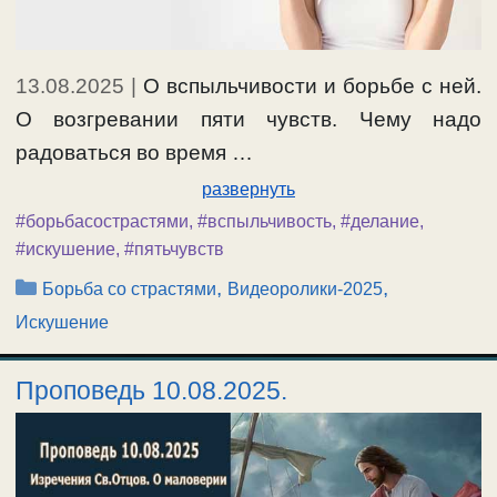
13.08.2025
|
О вспыльчивости и борьбе с ней.
О возгревании пяти чувств. Чему надо
радоваться во время …
развернуть
#борьбасострастями
,
#вспыльчивость
,
#делание
,
#искушение
,
#пятьчувств
Рубрики
,
,
Борьба со страстями
Видеоролики-2025
Искушение
Проповедь 10.08.2025.