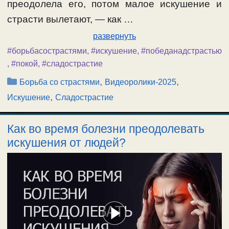
преодолела его, потом малое искушение и
страсти вылетают, — как …
развернуть
#борьбасострастями
,
#искушение
,
#победанадстрастью
,
#покой
,
#сладострастие
Рубрики
,
,
Борьба со страстями
Видеоролики-2025
,
Искушение
Сладострастие
Как во время болезни преодолевать
искушения от людей?