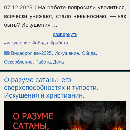
07.12.2025
|
На работе попросили уволиться,
всячески унижают, стало невыносимо, — как
быть? Искушения …
развернуть
#искушение
,
#обида
,
#работа
Рубрики
,
,
Видеоролики-2025
Искушение
Обида,
,
Оскорбление
Работа, Дела
О разуме сатаны, его
сверхспособностях и тупости.
Искушения и христианин.