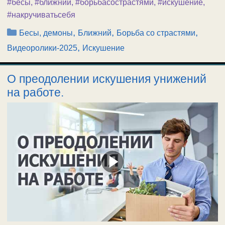
#бесы
,
#ближний
,
#борьбасострастями
,
#искушение
,
#накручиватьсебя
Рубрики
,
,
,
Бесы, демоны
Ближний
Борьба со страстями
,
Видеоролики-2025
Искушение
О преодолении искушения унижений
на работе.