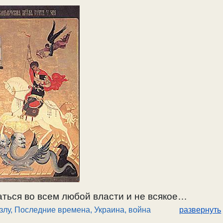
жесточении, усилении злобы и войн. О жестоких
еловеке. О месте во вселенной и обществе где
асти – нематериальны. О природе Рая. /
аться во всем любой власти и не всякое
злу
,
Последние времена
,
Украина, война
развернуть
исания, в различных обстоятельствах и при