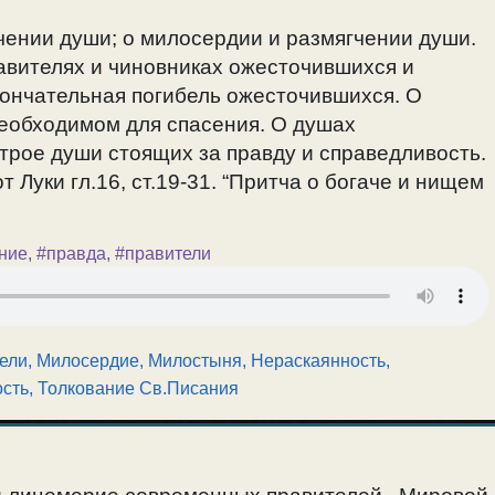
ении души; о милосердии и размягчении души.
авителях и чиновниках ожесточившихся и
ончательная погибель ожесточившихся. О
еобходимом для спасения. О душах
трое души стоящих за правду и справедливость.
т Луки гл.16, ст.19-31. “Притча о богаче и нищем
ние
,
#правда
,
#правители
тели
,
Милосердие, Милостыня
,
Нераскаянность,
ость
,
Толкование Св.Писания