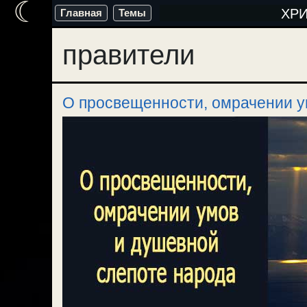
☾
Перейти
ХР
Главная
Темы
к
правители
содержимому
О просвещенности, омрачении у