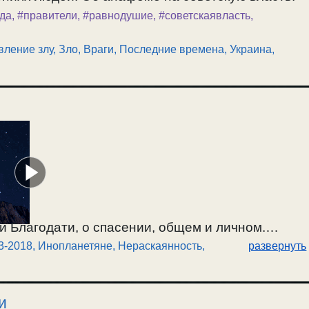
да
,
#правители
,
#равнодушие
,
#советскаявласть
,
вление злу
,
Зло, Враги
,
Последние времена
,
Украина,
и Благодати, о спасении, общем и личном.
3-2018
,
Инопланетяне
,
Нераскаянность,
развернуть
 есть и как Его найти. О принятии Таинства и
ах и вере в Бога. Ангелы и падшие духи, со
азумные существа по отношению к
и