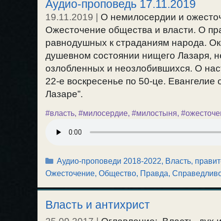
Аудио-проповедь 17.11.2019
19.11.2019
|
О немилосердии и ожесточ
Ожесточение общества и власти. О пр
равнодушных к страданиям народа. Ок
душевном состоянии нищего Лазаря, н
озлобленных и неозлобившихся. О нас
22-е воскресенье по 50-це. Евангелие о
Лазаре”.
#власть
,
#милосердие
,
#милостыня
,
#ожесточе
Рубрики
Аудио-проповеди 2018-2022
,
Власть, прави
Ожесточение
,
Общество
,
Правда, Справедлив
Власть и антихрист