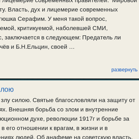
 и лицемерие современных правителей. Мировой
сту. Власть, дух и лицемерие современных
тюшка Серафим. У меня такой вопрос,
аемой, критикуемой, наболевшей СМИ,
с, заключается в следующем: Предатель ли
ачёв и Б.Н.Ельцин, своей …
развернуть
илою
 злу силою. Святые благословляли на защиту от
иях. Внешняя борьба со злом и внутренние
люционном духе, революции 1917г и борьбе за
в его отношении к врагам, в жизни и в
ениях людей. Об анафеме на советскую власть.