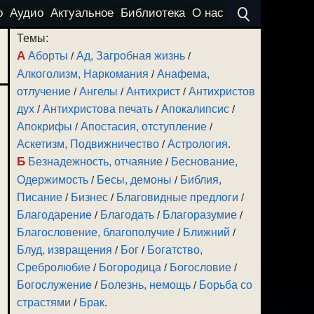
о
Аудио
Актуальное
Библиотека
О нас
Темы:
А
Аборты
/
Ад, Загробная жизнь
/
Алкоголизм, Наркомания
/
Анафема,
отлучение
/
Ангелы
/
Антихрист
/
Антихристов
дух
/
Антихристова печать
/
Апокалипсис
/
Апокрифы
/
Апостасия, отступление
/
Аскетизм, Подвижничество
/
Астрология
.
Б
Безнадежность, отчаяние
/
Беснование,
Одержимость
/
Бесы, демоны
/
Библия,
Писание
/
Бизнес
/
Благовидные предлоги
/
Благодарение
/
Благодать
/
Благоразумие
/
Благословение, благополучие
/
Ближний
/
Блуд, извращения
/
Бог
/
Богатство,
Сребролюбие
/
Богородица
/
Богословие
/
Богослужение
/
Болезнь, немощь
/
Борьба со
страстями
/
Брак
.