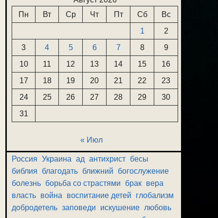
Пн
Вт
Ср
Чт
Пт
Сб
Вс
1
2
3
4
5
6
7
8
9
10
11
12
13
14
15
16
17
18
19
20
21
22
23
24
25
26
27
28
29
30
31
« Июл
Россия
Украина
ад
антихрист
бесы
библия
благодать
ближний
богослужение
болезнь
борьба со страстями
брак
вера
власть
война
воспитание детей
глобализм
добродетель
заповеди
искушение
любовь