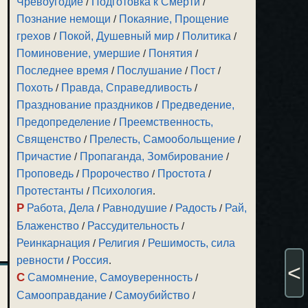
Чревоугодие
/
Подготовка к Смерти
/
Познание немощи
/
Покаяние, Прощение
грехов
/
Покой, Душевный мир
/
Политика
/
Поминовение, умершие
/
Понятия
/
Последнее время
/
Послушание
/
Пост
/
Похоть
/
Правда, Справедливость
/
Празднование праздников
/
Предведение,
Предопределение
/
Преемственность,
Священство
/
Прелесть, Самообольщение
/
Причастие
/
Пропаганда, Зомбирование
/
Проповедь
/
Пророчество
/
Простота
/
Протестанты
/
Психология
.
Р
Работа, Дела
/
Равнодушие
/
Радость
/
Рай,
Блаженство
/
Рассудительность
/
Реинкарнация
/
Религия
/
Решимость, сила
ревности
/
Россия
.
<
С
Самомнение, Самоуверенность
/
Самооправдание
/
Самоубийство
/