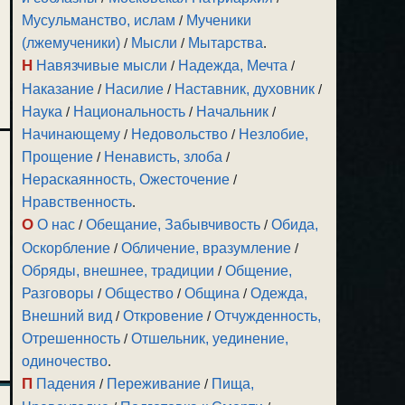
Мусульманство, ислам
/
Мученики
(лжемученики)
/
Мысли
/
Мытарства
.
Н
Навязчивые мысли
/
Надежда, Мечта
/
Наказание
/
Насилие
/
Наставник, духовник
/
Наука
/
Национальность
/
Начальник
/
Начинающему
/
Недовольство
/
Незлобие,
Прощение
/
Ненависть, злоба
/
Нераскаянность, Ожесточение
/
Нравственность
.
О
О нас
/
Обещание, Забывчивость
/
Обида,
Оскорбление
/
Обличение, вразумление
/
Обряды, внешнее, традиции
/
Общение,
Разговоры
/
Общество
/
Община
/
Одежда,
Внешний вид
/
Откровение
/
Отчужденность,
Отрешенность
/
Отшельник, уединение,
одиночество
.
П
Падения
/
Переживание
/
Пища,