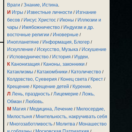
Враги
/
Знание, Истина
.
И
Игры
/
Известные личности
/
Изгнание
бесов
/
Иисус Христос
/
Иконы
/
Иллюзии и
чары
/
Имябожничество
/
Индуизм и др.
восточные религии
/
Иноверные
/
Инопланетяне
/
Информация, Блогер
/
Искупление
/
Искусство, Музыка
/
Искушение
/
Исповедничество
/
История
/
Иудеи
.
К
Канонизация
/
Каноны, законники
/
Катаклизмы
/
Катакомбники
/
Католичество
/
Колдовство, Суеверия
/
Конец света
/
Крест
/
Крещение
/
Крещение детей
/
Курение
.
Л
Лень, праздность
/
Лицемерие
/
Ложь,
Обман
/
Любовь
.
М
Магия
/
Медицина, Лечение
/
Милосердие,
Милостыня
/
Мнительность, накручивать себя
/
Многозаботливость
/
Молитва
/
Монашество
и соблазны
/
Московская Патриархия
/