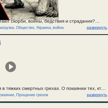
гают скорби, войны, бедствия и страдания?
загрузка
,
Общество
,
Украина, война
развернуть
им, не ведут борьбы со своими страстями, и
ет уничтожение людей, всего населения? Почему
д
аются массовыми убийцами, садистами и
 все страсти, находящиеся в душах у людей,
г.
в тяжких смертных грехах. О покаянии тех, кто
окаяние, Прощение грехов
развернуть
каянии для чиновников и правителей. /