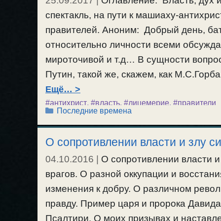
25.09.2017
|
Оглавление: Власть, дух
спектакль, на пути к машиаху-антихри
правителей. Аноним: Добрый день, ба
относительно личности всеми обсужд
мироточивой и т.д… В сущности вопро
Путин, такой же, скажем, как М.С.Горб
Ещё…
#антихрист
,
#власть
,
#лицемерие
,
#правители
Рубрики
Последние времена
О сопротивлении власти и злу с
04.10.2016
|
О сопротивлении власти и
врагов. О разной оккупации и восстан
изменения к добру. О различном рево
правду. Пример царя и пророка Давида 
Псалтири. О моих призывах и наставл