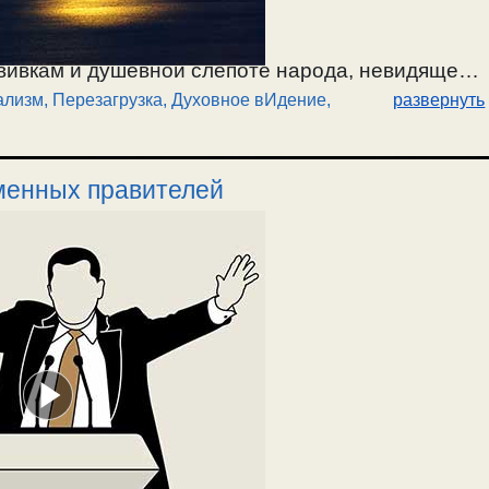
ививкам и душевной слепоте народа, невидящего
ализм, Перезагрузка
,
Духовное вИдение,
развернуть
ости, прогрессе и просвещенном человеке, —
нной аристократии, высшем обществе. Об
е выдают за просвещение. Омрачение ума от
менных правителей
льства проводят политику глобалистов по