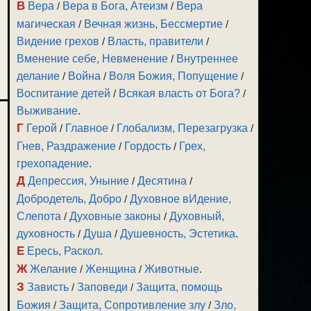
В
Вера
/
Вера в Бога, Атеизм
/
Вера
магическая
/
Вечная жизнь, Бессмертие
/
Видение грехов
/
Власть, правители
/
Вменение себе, Невменение
/
Внутреннее
делание
/
Война
/
Воля Божия, Попущение
/
Воспитание детей
/
Всякая власть от Бога?
/
Выживание
.
Г
Герой
/
Главное
/
Глобализм, Перезагрузка
/
Гнев, Раздражение
/
Гордость
/
Грех,
грехопадение
.
Д
Депрессия, Уныние
/
Десятина
/
Добродетель, Добро
/
Духовное вИдение,
Слепота
/
Духовные законы
/
Духовный,
духовность
/
Душа
/
Душевность, Эстетика
.
Е
Ересь, Раскол
.
Ж
Желание
/
Женщина
/
Животные
.
З
Зависть
/
Заповеди
/
Защита, помощь
Божия
/
Защита, Сопротивление злу
/
Зло,