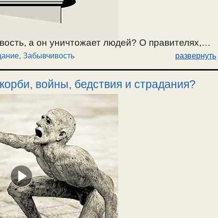
вость, а он уничтожает людей? О правителях,
ание, Забывчивость
развернуть
ствах современных правителей, которые
балистами. / 11.11.2022г.
корби, войны, бедствия и страдания?