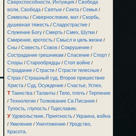
Сверхспособности, Интуиция
/
Свобода
воли, Свобода
/
Святые
/
Секта
/
Семья
/
Символы
/
Сквернословие, мат
/
Скорбь,
душевная тяжесть
/
Сладострастие
/
Служение Богу
/
Смерть
/
Смех, Шутки
/
Смирение, кротость
/
Смысл и цель жизни
/
Сны
/
Совесть
/
Совок
/
Сокрушение
/
Сострадание грешникам
/
Спасение
/
Спорт
/
Споры
/
Старообрядцы
/
Стоп войне
/
Страдание
/
Страсти
/
Страсти телесные
/
Страх
/
Страшный суд, Второе пришествие
Христа
/
Суд, Осуждение
/
Счастье, Успех
.
Т
Таинства
/
Таланты
/
Тело, плоть
/
Терпение
/
Технологии
/
Толкование Св.Писания
/
Тупость, глупость
/
Тщеславие
.
У
Удовольствие, Приятность
/
Украина, война
/
Умиление
/
Уничтожение
/
Уродство,
Красота
.