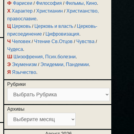
Ф
Фарисеи
/
Философия
/
Фильмы, Кино
.
Х
Характер
/
Христианин
/
Христианство,
православие
.
Ц
Церковь
/
Церковь и власть
/
Церковь-
присоединение
/
Цифровизация
.
Ч
Человек
/
Чтение Св.Отцов
/
Чувства
/
Чудеса
.
Ш
Шизофрения, Псих.болезни
.
Э
Экуменизм
/
Эпидемии, Пандемии
.
Я
Язычество
.
Рубрики
Архивы
Август 2026