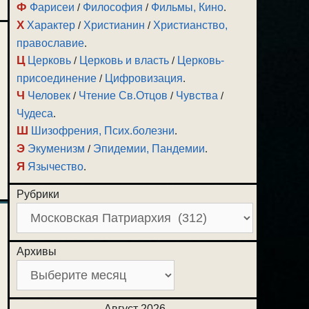
Ф
Фарисеи
/
Философия
/
Фильмы, Кино
.
Х
Характер
/
Христианин
/
Христианство,
православие
.
Ц
Церковь
/
Церковь и власть
/
Церковь-
присоединение
/
Цифровизация
.
Ч
Человек
/
Чтение Св.Отцов
/
Чувства
/
Чудеса
.
Ш
Шизофрения, Псих.болезни
.
Э
Экуменизм
/
Эпидемии, Пандемии
.
Я
Язычество
.
Рубрики
Архивы
Август 2026