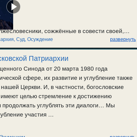
лжесловесники, сожжённые в совести своей,
иархия
,
Суд, Осуждение
развернуть
 слуг антихристовых; их лукавые
 спасения и лукавые подмены, суд Божий и
сковской Патриархии
енного Синода от 20 марта 1980 года
ческой сфере, их развитие и углубление также
нашей Церкви. И, в частности, богословские
 имеют целью стремление к достижению
продолжать углублять эти диалоги… Мы
убление участия …