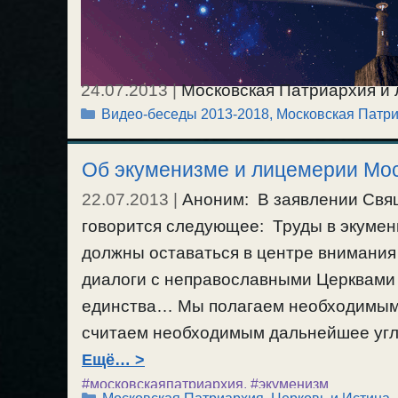
24.07.2013
|
Московская Патриархия и 
Рубрики
Видео-беседы 2013-2018
,
Московская Патр
выдающие тьму за свет и покрывающие
самооправдания. Суд необходимый для
Об экуменизме и лицемерии Мо
обличение лжи. / 24.06.2013г.
22.07.2013
|
Аноним: В заявлении Свящ
говорится следующее: Труды в экумени
должны оставаться в центре внимания 
диалоги с неправославными Церквами
единства… Мы полагаем необходимым 
считаем необходимым дальнейшее угл
Ещё…
#московскаяпатриархия
,
#экуменизм
Рубрики