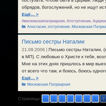
поступать, чтобы быть в Церкви. Люд
обрядов, богослужений, но не ищут и
Ещё…
#московскаяпатриархия
,
#отступление
,
#церко
Рубрики
Апостасия, отступление
,
Московская Патри
Письмо сестры Наталии
21.09.2006
|
Письмо сестры Наталии, (
в МП). С любовью о Христе к тебе, во
Мне на этих днях пришлось в мир выез
от всего что там, и боюсь, боюсь одно
Ещё…
Рубрики
Московская Патриархия
Страницы:
«
1
2
3
4
5
6
7