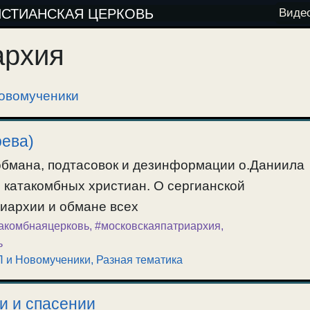
ИСТИАНСКАЯ ЦЕРКОВЬ
Виде
архия
овомученики
ева)
обмана, подтасовок и дезинформации о.Даниила
 катакомбных христиан. О сергианской
иархии и обмане всех
акомбнаяцерковь
,
#московскаяпатриархия
,
ь
П и Новомученики
,
Разная тематика
и и спасении