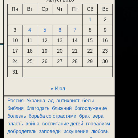
Пн
Вт
Ср
Чт
Пт
Сб
Вс
1
2
3
4
5
6
7
8
9
10
11
12
13
14
15
16
17
18
19
20
21
22
23
24
25
26
27
28
29
30
31
« Июл
Россия
Украина
ад
антихрист
бесы
библия
благодать
ближний
богослужение
болезнь
борьба со страстями
брак
вера
власть
война
воспитание детей
глобализм
добродетель
заповеди
искушение
любовь