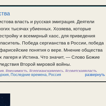
 и невозможности покаяния в ней. О
ства
стова власть и русская эмиграция. Деятели
огих тысячах убиенных. Хозяева, которые
естройку и всемирный хаос, для приведения
 спаситель. Победа сергианства в России, победа
-фарисейские понятия о вере. Мнение общества
 лагеря и Истина. Что значит, — Слово Божие
следствия Второй мировой войны.
ия
,
#решимость
,
#сергианскаяересь
,
#советскаявласть
архия
,
Последние времена
,
Россия
развернуть