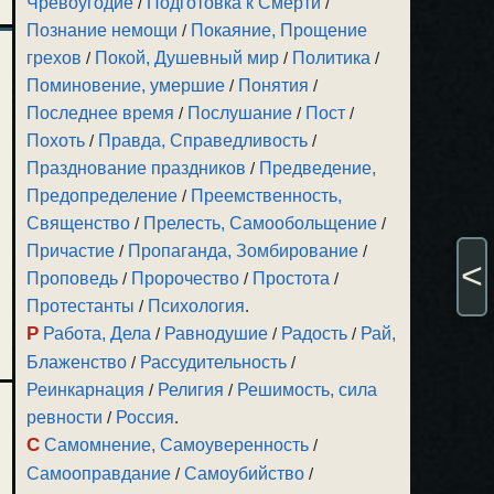
Чревоугодие
/
Подготовка к Смерти
/
Познание немощи
/
Покаяние, Прощение
грехов
/
Покой, Душевный мир
/
Политика
/
Поминовение, умершие
/
Понятия
/
Последнее время
/
Послушание
/
Пост
/
Похоть
/
Правда, Справедливость
/
Празднование праздников
/
Предведение,
Предопределение
/
Преемственность,
Священство
/
Прелесть, Самообольщение
/
Причастие
/
Пропаганда, Зомбирование
/
<
Проповедь
/
Пророчество
/
Простота
/
Протестанты
/
Психология
.
Р
Работа, Дела
/
Равнодушие
/
Радость
/
Рай,
Блаженство
/
Рассудительность
/
Реинкарнация
/
Религия
/
Решимость, сила
ревности
/
Россия
.
С
Самомнение, Самоуверенность
/
Самооправдание
/
Самоубийство
/