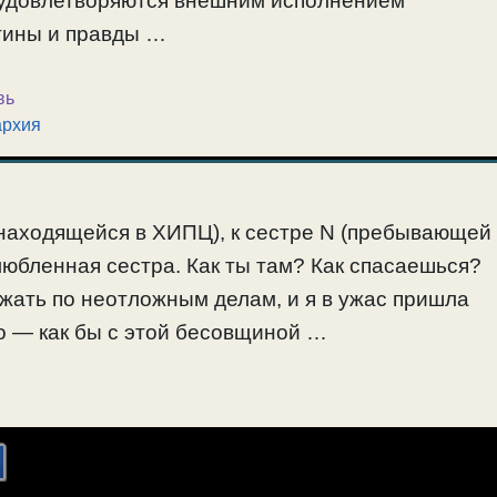
и удовлетворяются внешним исполнением
стины и правды …
вь
архия
находящейся в ХИПЦ), к сестре N (пребывающей
злюбленная сестра. Как ты там? Как спасаешься?
жать по неотложным делам, и я в ужас пришла
го — как бы с этой бесовщиной …