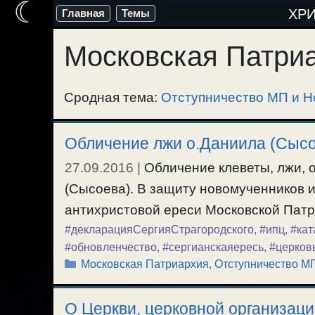
☾
Перейти
ХР
Главная
Темы
к
Московская Патри
содержимому
Сродная тема:
Отступничество МП и Н
Обличение лжи о.Даниила (Сысо
27.09.2016
|
Обличение клеветы, лжи, 
(Сысоева). В защиту новомученников и
антихристовой ереси Московской Патр
#декларацияСергияСтрагородского
,
#ипц
,
#кат
#обновленчество
,
#сергианскаяересь
,
#церков
Рубрики
Московская Патриархия
,
Отступничество М
О Церкви, церковной организаци