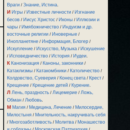
Враги
/
Знание, Истина
.
И
Игры
/
Известные личности
/
Изгнание
бесов
/
Иисус Христос
/
Иконы
/
Иллюзии и
чары
/
Имябожничество
/
Индуизм и др.
восточные религии
/
Иноверные
/
Инопланетяне
/
Информация, Блогер
/
Искупление
/
Искусство, Музыка
/
Искушение
/
Исповедничество
/
История
/
Иудеи
.
К
Канонизация
/
Каноны, законники
/
Катаклизмы
/
Катакомбники
/
Католичество
/
Колдовство, Суеверия
/
Конец света
/
Крест
/
Крещение
/
Крещение детей
/
Курение
.
Л
Лень, праздность
/
Лицемерие
/
Ложь,
Обман
/
Любовь
.
М
Магия
/
Медицина, Лечение
/
Милосердие,
Милостыня
/
Мнительность, накручивать себя
/
Многозаботливость
/
Молитва
/
Монашество
и соблазны
/
Московская Патриархия
/