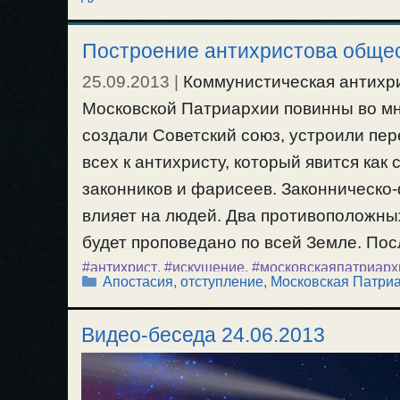
добродетели в Московской Патриархии,
дезинформации. / 23.03.2014г.
Построение антихристова обще
25.09.2013
|
Коммунистическая антихри
Московской Патриархии повинны во мн
создали Советский союз, устроили пер
всех к антихристу, который явится как
законников и фарисеев. Законническо
влияет на людей. Два противоположных
будет проповедано по всей Земле. По
#антихрист
,
#искушение
,
#московскаяпатриарх
Рубрики
Апостасия, отступление
,
Московская Патри
Видео-беседа 24.06.2013