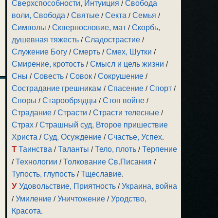
Сверхспособности, Интуиция
/
Свобода
воли, Свобода
/
Святые
/
Секта
/
Семья
/
Символы
/
Сквернословие, мат
/
Скорбь,
душевная тяжесть
/
Сладострастие
/
Служение Богу
/
Смерть
/
Смех, Шутки
/
Смирение, кротость
/
Смысл и цель жизни
/
Сны
/
Совесть
/
Совок
/
Сокрушение
/
Сострадание грешникам
/
Спасение
/
Спорт
/
Споры
/
Старообрядцы
/
Стоп войне
/
Страдание
/
Страсти
/
Страсти телесные
/
Страх
/
Страшный суд, Второе пришествие
Христа
/
Суд, Осуждение
/
Счастье, Успех
.
Т
Таинства
/
Таланты
/
Тело, плоть
/
Терпение
/
Технологии
/
Толкование Св.Писания
/
Тупость, глупость
/
Тщеславие
.
У
Удовольствие, Приятность
/
Украина, война
/
Умиление
/
Уничтожение
/
Уродство,
Красота
.