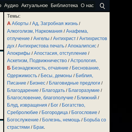
о
Аудио
Актуальное
Библиотека
О нас
Темы:
А
Аборты
/
Ад, Загробная жизнь
/
Алкоголизм, Наркомания
/
Анафема,
отлучение
/
Ангелы
/
Антихрист
/
Антихристов
дух
/
Антихристова печать
/
Апокалипсис
/
Апокрифы
/
Апостасия, отступление
/
Аскетизм, Подвижничество
/
Астрология
.
Б
Безнадежность, отчаяние
/
Беснование,
Одержимость
/
Бесы, демоны
/
Библия,
Писание
/
Бизнес
/
Благовидные предлоги
/
Благодарение
/
Благодать
/
Благоразумие
/
Благословение, благополучие
/
Ближний
/
Блуд, извращения
/
Бог
/
Богатство,
Сребролюбие
/
Богородица
/
Богословие
/
Богослужение
/
Болезнь, немощь
/
Борьба со
страстями
/
Брак
.