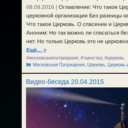
08.08.2016
|
Оглавление: Что такое Цер
церковной организации Без разницы ка
Что такое Церковь. О спасении и Церк
Аноним: Но так можно ли спасаться бе
нет. Но только Церковь это не церковн
Ещё…
#московскаяпатриархия
,
#таинства
,
#церковь
Рубрики
Московская Патриархия
,
Церковь
,
Церковь 
Видео-беседа 20.04.2015