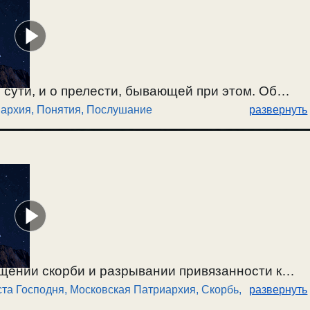
и. (49:01) Новомученики отвергли сергианство
ется, а кто нет. / 19.04.2015г.
 сути, и о прелести, бывающей при этом. Об
иархия
,
Понятия
,
Послушание
развернуть
 добродетелей лжедобродетелями и страстями.
ановятся душевнобольными. (40:25) Под видом
жедобродетелям. (46:28) Милосердие и
щении скорби и разрывании привязанности к
та Господня
,
Московская Патриархия
,
Скорбь,
развернуть
. О законном пути. О выдавании страстей за