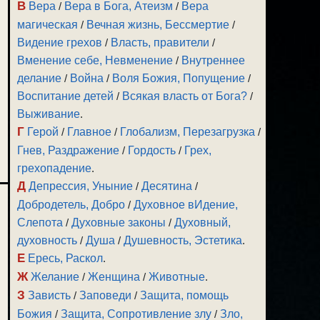
В
Вера
/
Вера в Бога, Атеизм
/
Вера
магическая
/
Вечная жизнь, Бессмертие
/
Видение грехов
/
Власть, правители
/
Вменение себе, Невменение
/
Внутреннее
делание
/
Война
/
Воля Божия, Попущение
/
Воспитание детей
/
Всякая власть от Бога?
/
Выживание
.
Г
Герой
/
Главное
/
Глобализм, Перезагрузка
/
Гнев, Раздражение
/
Гордость
/
Грех,
грехопадение
.
Д
Депрессия, Уныние
/
Десятина
/
Добродетель, Добро
/
Духовное вИдение,
Слепота
/
Духовные законы
/
Духовный,
духовность
/
Душа
/
Душевность, Эстетика
.
Е
Ересь, Раскол
.
Ж
Желание
/
Женщина
/
Животные
.
З
Зависть
/
Заповеди
/
Защита, помощь
Божия
/
Защита, Сопротивление злу
/
Зло,