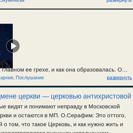
Экуменизм
развернуть
главном ее грехе, и как она образовалась. О
иархия
,
Послушание
развернуть
 зомбирует людей. Кому служит Московская
в МП; понятия о послушании, в древности и
одмене церкви — церковью антихристовой
ые видят и понимают неправду в Московской
еркви и остаются в МП. О.Серафим: Это оттого,
о том, что такое Церковь, и как нужно жить и