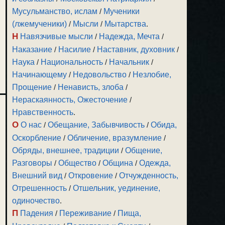
Мусульманство, ислам
/
Мученики
(лжемученики)
/
Мысли
/
Мытарства
.
Н
Навязчивые мысли
/
Надежда, Мечта
/
Наказание
/
Насилие
/
Наставник, духовник
/
Наука
/
Национальность
/
Начальник
/
Начинающему
/
Недовольство
/
Незлобие,
Прощение
/
Ненависть, злоба
/
Нераскаянность, Ожесточение
/
Нравственность
.
О
О нас
/
Обещание, Забывчивость
/
Обида,
Оскорбление
/
Обличение, вразумление
/
Обряды, внешнее, традиции
/
Общение,
Разговоры
/
Общество
/
Община
/
Одежда,
Внешний вид
/
Откровение
/
Отчужденность,
Отрешенность
/
Отшельник, уединение,
одиночество
.
П
Падения
/
Переживание
/
Пища,