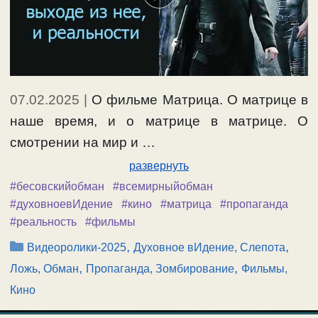
07.02.2025
|
О фильме Матрица. О матрице в
наше время, и о матрице в матрице. О
смотрении на мир и …
развернуть
#бесовскийобман
#всемирныйобман
#духовноевИдение
#кино
#матрица
#пропаганда
#реальность
#фильмы
Рубрики
,
,
Видеоролики-2025
Духовное вИдение, Слепота
,
,
Ложь, Обман
Пропаганда, Зомбирование
Фильмы,
Кино