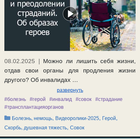
08.02.2025
|
Можно ли лишить себя жизни,
отдав свои органы для продления жизни
другого? Об инвалидах …
развернуть
#болезнь
#герой
#инвалид
#совок
#страдание
#трансплантацияорганов
Рубрики
,
,
,
Болезнь, немощь
Видеоролики-2025
Герой
,
Скорбь, душевная тяжесть
Совок