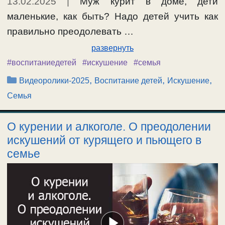
13.02.2025
|
Муж курит в доме, дети
маленькие, как быть? Надо детей учить как
правильно преодолевать …
развернуть
#воспитаниедетей
#искушение
#семья
Рубрики
,
,
,
Видеоролики-2025
Воспитание детей
Искушение
Семья
О курении и алкоголе. О преодолении
искушений от курящего и пьющего в
семье