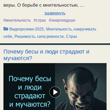
веры. О борьбе с мнительностью, …
развернуть
#мнительность
#страх
#энергиядуши
Рубрики
,
Видеоролики-2025
Мнительность, накручивать
,
,
себя
Решимость, сила ревности
Страх
Почему бесы и люди страдают и
мучаются?