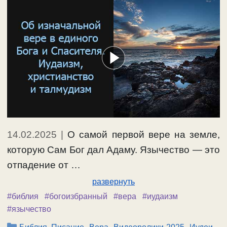
14.02.2025
|
О самой первой вере на земле,
которую Сам Бог дал Адаму. Язычество — это
отпадение от …
развернуть
#библия
#богоизбранный
#вера
#иудаизм
#язычество
Рубрики
,
,
,
,