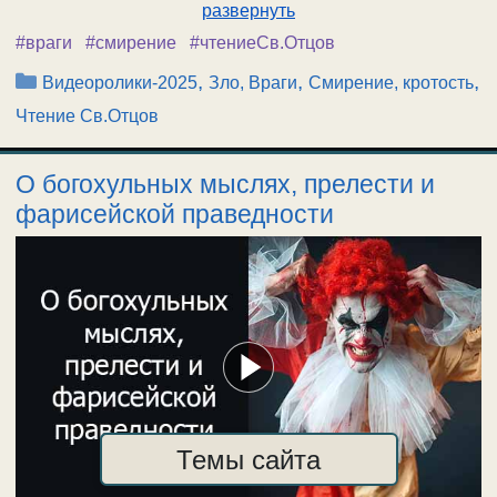
развернуть
#враги
#смирение
#чтениеСв.Отцов
Рубрики
,
,
,
Видеоролики-2025
Зло, Враги
Смирение, кротость
Чтение Св.Отцов
О богохульных мыслях, прелести и
фарисейской праведности
Темы сайта