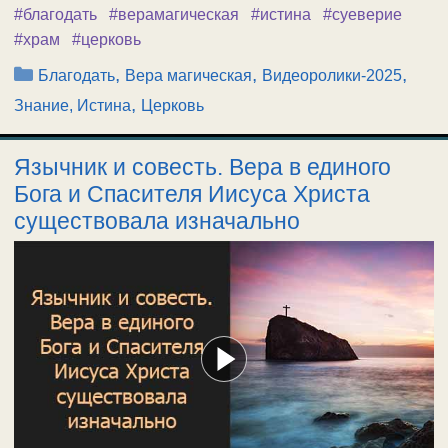
#благодать
#верамагическая
#истина
#суеверие
#храм
#церковь
Рубрики
,
,
,
Благодать
Вера магическая
Видеоролики-2025
,
Знание, Истина
Церковь
Язычник и совесть. Вера в единого
Бога и Спасителя Иисуса Христа
существовала изначально