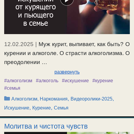
12.02.2025
|
Муж курит, выпивает, как быть? О
курении и алкоголе. О страсти алкоголизма. О
преодолении …
развернуть
#алкоголизм
#алкоголь
#искушение
#курение
#семья
Рубрики
,
,
Алкоголизм, Наркомания
Видеоролики-2025
,
,
Искушение
Курение
Семья
Молитва и чистота чувств