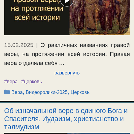
15.02.2025
|
О различных названиях правой
веры, на протяжении всей истории. Правая
вера отделяла себя …
развернуть
#вера
#церковь
Рубрики
,
,
Вера
Видеоролики-2025
Церковь
Об изначальной вере в единого Бога и
Спасителя. Иудаизм, христианство и
талмудизм