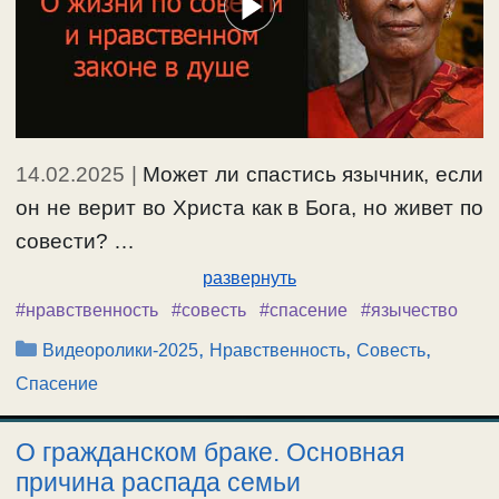
14.02.2025
|
Может ли спастись язычник, если
он не верит во Христа как в Бога, но живет по
совести? …
развернуть
#нравственность
#совесть
#спасение
#язычество
Рубрики
,
,
,
Видеоролики-2025
Нравственность
Совесть
Спасение
О гражданском браке. Основная
причина распада семьи