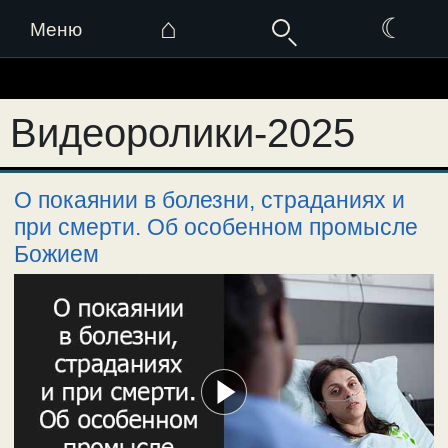
⌂
☾
Меню
Перейти
к
Видеоролики-2025
содержимому
О покаянии в болезни, страданиях и
при смерти. Об особенном промысле
Божием