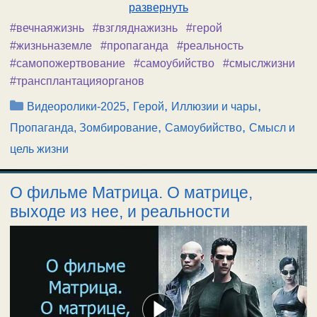
развернуть
#вечнаяжизнь
#взгляднажизнь
#герой
#жизньназемле
#пропаганда
#реальность
#самопожертвование
#самоубийство
#смыслжизни
#трансплантацияорганов
Рубрики
,
,
,
Видеоролики-2025
Герой
Иллюзии и чары
,
,
Пропаганда, Зомбирование
Самоубийство
Смысл и
цель жизни
О фильме Матрица. О матрице,
выходе из нее, и реальности