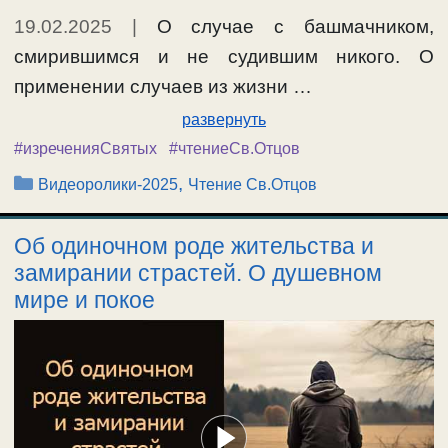
19.02.2025
|
О случае с башмачником,
смирившимся и не судившим никого. О
применении случаев из жизни …
развернуть
#изреченияСвятых
#чтениеСв.Отцов
Рубрики
,
Видеоролики-2025
Чтение Св.Отцов
Об одиночном роде жительства и
замирании страстей. О душевном
мире и покое