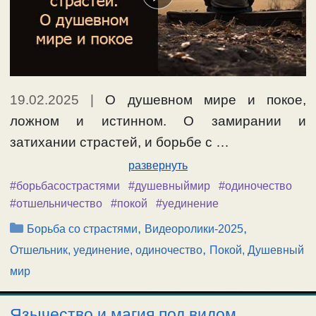
19.02.2025
|
О душевном мире и покое,
ложном и истинном. О замирании и
затихании страстей, и борьбе с …
развернуть
#борьбасострастями
#душевныймир
#одиночество
#отшельничество
#покой
#уединение
Рубрики
,
,
Борьба со страстями
Видеоролики-2025
,
Отшельник, уединение, одиночество
Покой, Душевный
мир
Язычество и магия под видом