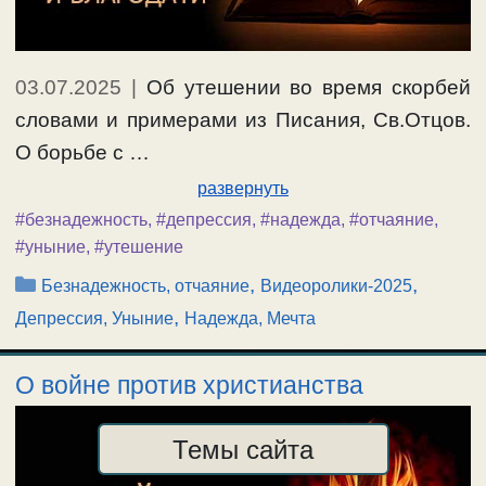
03.07.2025
|
Об утешении во время скорбей
словами и примерами из Писания, Св.Отцов.
О борьбе с …
развернуть
#безнадежность
,
#депрессия
,
#надежда
,
#отчаяние
,
#уныние
,
#утешение
Рубрики
,
,
Безнадежность, отчаяние
Видеоролики-2025
,
Депрессия, Уныние
Надежда, Мечта
О войне против христианства
Темы сайта