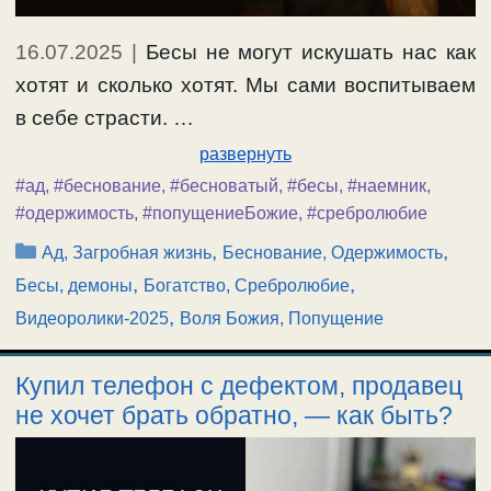
16.07.2025
|
Бесы не могут искушать нас как
хотят и сколько хотят. Мы сами воспитываем
в себе страсти. …
развернуть
#ад
,
#беснование
,
#бесноватый
,
#бесы
,
#наемник
,
#одержимость
,
#попущениеБожие
,
#сребролюбие
Рубрики
,
,
Ад, Загробная жизнь
Беснование, Одержимость
,
,
Бесы, демоны
Богатство, Сребролюбие
,
Видеоролики-2025
Воля Божия, Попущение
Купил телефон с дефектом, продавец
не хочет брать обратно, — как быть?