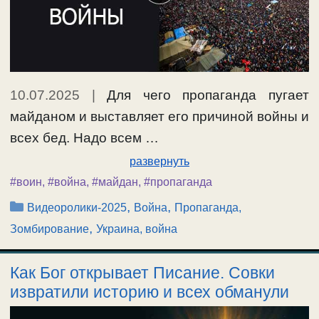
10.07.2025
|
Для чего пропаганда пугает
майданом и выставляет его причиной войны и
всех бед. Надо всем …
развернуть
#воин
,
#война
,
#майдан
,
#пропаганда
Рубрики
,
,
Видеоролики-2025
Война
Пропаганда,
,
Зомбирование
Украина, война
Как Бог открывает Писание. Совки
извратили историю и всех обманули