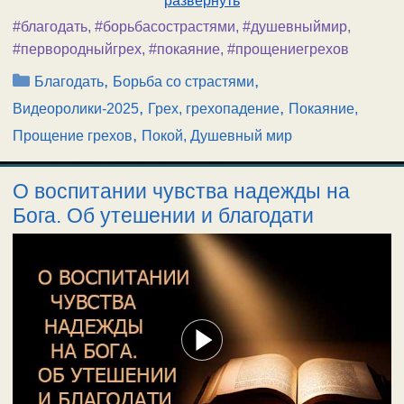
развернуть
#благодать
,
#борьбасострастями
,
#душевныймир
,
#первородныйгрех
,
#покаяние
,
#прощениегрехов
Рубрики
,
,
Благодать
Борьба со страстями
,
,
Видеоролики-2025
Грех, грехопадение
Покаяние,
,
Прощение грехов
Покой, Душевный мир
О воспитании чувства надежды на
Бога. Об утешении и благодати