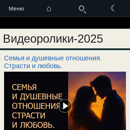
⌂
☾
Меню
Перейти
к
Видеоролики-2025
содержимому
Семья и душевные отношения.
Страсти и любовь.