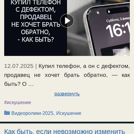
12.07.2025
|
Купил телефон, а он с дефектом,
продавец не хочет брать обратно, — как
быть? О …
развернуть
#искушение
Рубрики
,
Видеоролики-2025
Искушение
Как быть, если невозможно изменить