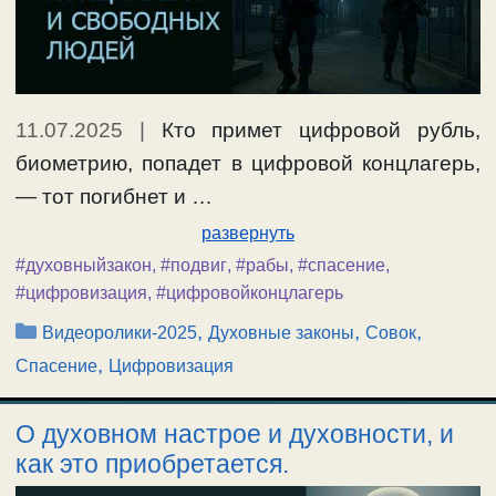
11.07.2025
|
Кто примет цифровой рубль,
биометрию, попадет в цифровой концлагерь,
— тот погибнет и …
развернуть
#духовныйзакон
,
#подвиг
,
#рабы
,
#спасение
,
#цифровизация
,
#цифровойконцлагерь
Рубрики
,
,
,
Видеоролики-2025
Духовные законы
Совок
,
Спасение
Цифровизация
О духовном настрое и духовности, и
как это приобретается.