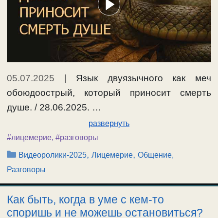
05.07.2025
|
Язык двуязычного как меч
обоюдоострый, который приносит смерть
душе. / 28.06.2025. …
развернуть
#лицемерие
,
#разговоры
Рубрики
,
,
Видеоролики-2025
Лицемерие
Общение,
Разговоры
Как быть, когда в уме с кем-то
споришь и не можешь остановиться?