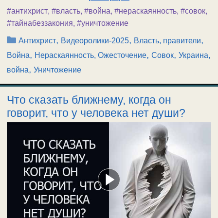
#антихрист
,
#власть
,
#война
,
#нераскаянность
,
#совок
,
#тайнабеззакония
,
#уничтожение
Рубрики
,
,
,
Антихрист
Видеоролики-2025
Власть, правители
,
,
,
Война
Нераскаянность, Ожесточение
Совок
Украина,
,
война
Уничтожение
Что сказать ближнему, когда он
говорит, что у человека нет души?