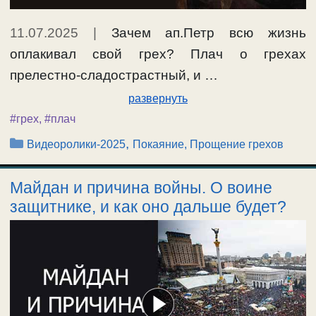
11.07.2025
|
Зачем ап.Петр всю жизнь
оплакивал свой грех? Плач о грехах
прелестно-сладострастный, и …
развернуть
#грех
,
#плач
Рубрики
,
Видеоролики-2025
Покаяние, Прощение грехов
Майдан и причина войны. О воине
защитнике, и как оно дальше будет?