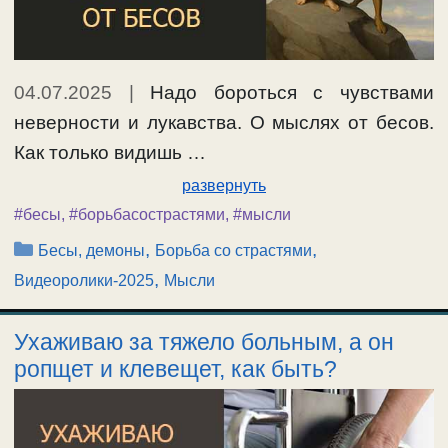
04.07.2025
|
Надо бороться с чувствами
неверности и лукавства. О мыслях от бесов.
Как только видишь …
развернуть
#бесы
,
#борьбасострастями
,
#мысли
Рубрики
,
,
Бесы, демоны
Борьба со страстями
,
Видеоролики-2025
Мысли
Ухаживаю за тяжело больным, а он
ропщет и клевещет, как быть?