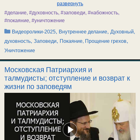
развернуть
#делание
,
#духовность
,
#заповеди
,
#набожность
,
#покаяние
,
#уничтожение
Рубрики
,
,
Видеоролики-2025
Внутреннее делание
Духовный,
,
,
,
духовность
Заповеди
Покаяние, Прощение грехов
Уничтожение
Московская Патриархия и
талмудисты; отступление и возврат к
жизни по заповедям