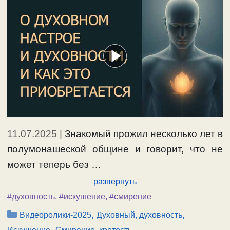
11.07.2025
|
Знакомый прожил несколько лет в
полумонашеской общине и говорит, что не
может теперь без …
развернуть
#духовность
,
#искушение
,
#смирение
Рубрики
,
,
Видеоролики-2025
Духовный, духовность
,