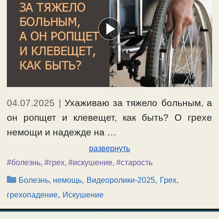
04.07.2025
|
Ухаживаю за тяжело больным, а
он ропщет и клевещет, как быть? О грехе
немощи и надежде на …
развернуть
#болезнь
,
#грех
,
#искушение
,
#старость
Рубрики
,
,
Болезнь, немощь
Видеоролики-2025
Грех,
,
грехопадение
Искушение