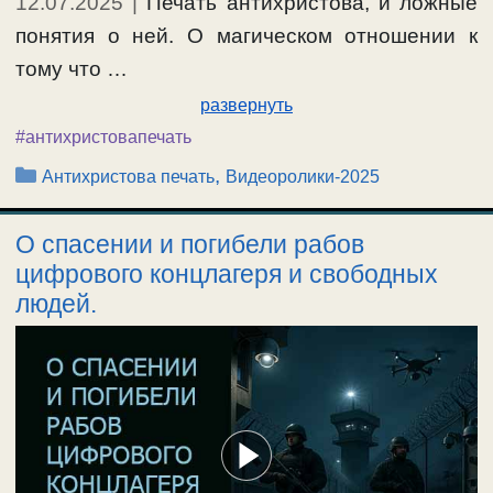
12.07.2025
|
Печать антихристова, и ложные
понятия о ней. О магическом отношении к
тому что …
развернуть
#антихристовапечать
Рубрики
,
Антихристова печать
Видеоролики-2025
О спасении и погибели рабов
цифрового концлагеря и свободных
людей.