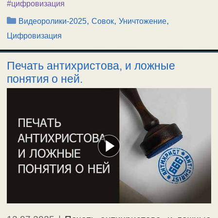
#цифровизация
Рубрики
,
,
,
Видеоролики-2025
Совок
Уничтожение
Цифровизация
Печать антихристова, и ложные
понятия о ней.