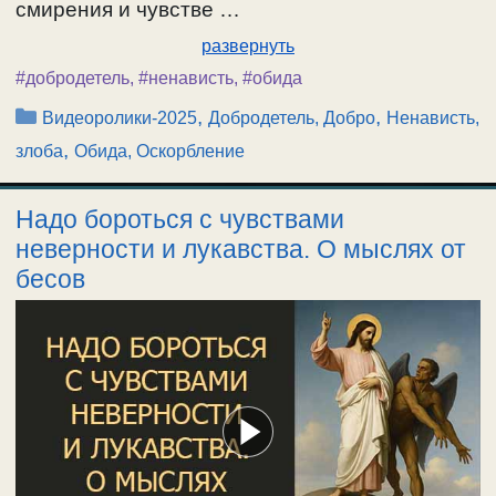
смирения и чувстве …
развернуть
#добродетель
,
#ненависть
,
#обида
Рубрики
,
,
Видеоролики-2025
Добродетель, Добро
Ненависть,
,
злоба
Обида, Оскорбление
Надо бороться с чувствами
неверности и лукавства. О мыслях от
бесов