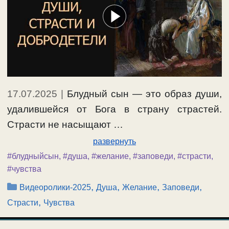
17.07.2025
|
Блудный сын — это образ души,
удалившейся от Бога в страну страстей.
Страсти не насыщают …
развернуть
#блудныйсын
,
#душа
,
#желание
,
#заповеди
,
#страсти
,
#чувства
Рубрики
,
,
,
,
Видеоролики-2025
Душа
Желание
Заповеди
,
Страсти
Чувства