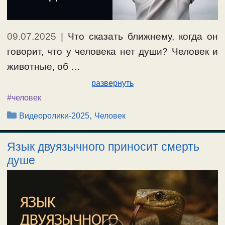
09.07.2025
|
Что сказать ближнему, когда он
говорит, что у человека нет души? Человек и
животные, об …
развернуть
#человек
Рубрики
,
Видеоролики-2025
Человек
Язык двуязычного приносит смерть
душе