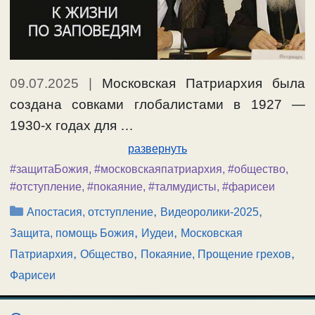
09.07.2025
|
Московская Патриархия была
создана совками глобалистами в 1927 —
1930-х годах для …
развернуть
#защитаБожия
,
#московскаяпатриархия
,
#общество
,
#отступление
,
#покаяние
,
#талмудисты
,
#фарисеи
Рубрики
,
,
Апостасия, отступление
Видеоролики-2025
,
,
Защита, помощь Божия
Иудеи
Московская
,
,
,
Патриархия
Общество
Покаяние, Прощение грехов
Фарисеи