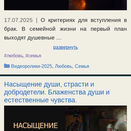
17.07.2025
|
О критериях для вступления в
брак. В семейной жизни на первый план
выходят душевные …
развернуть
#любовь
,
#семья
Рубрики
,
,
Видеоролики-2025
Любовь
Семья
Насыщение души, страсти и
добродетели. Блаженства души и
естественные чувства.