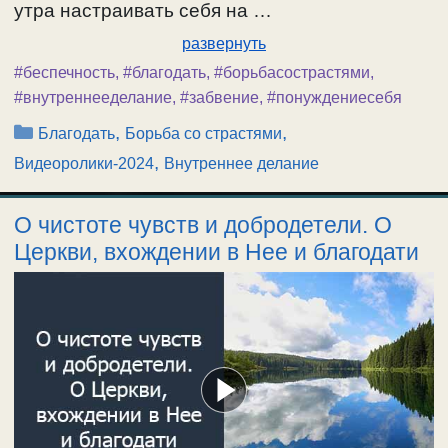
утра настраивать себя на …
развернуть
#беспечность
,
#благодать
,
#борьбасострастями
,
#внутреннееделание
,
#забвение
,
#понуждениесебя
Рубрики
,
,
Благодать
Борьба со страстями
,
Видеоролики-2024
Внутреннее делание
О чистоте чувств и добродетели. О
Церкви, вхождении в Нее и благодати