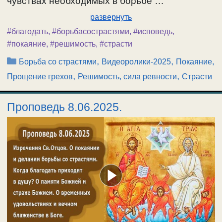
чувствах необходимых в борьбе …
развернуть
#благодать
,
#борьбасострастями
,
#исповедь
,
#покаяние
,
#решимость
,
#страсти
Рубрики
,
,
Борьба со страстями
Видеоролики-2025
Покаяние,
,
,
Прощение грехов
Решимость, сила ревности
Страсти
Проповедь 8.06.2025.