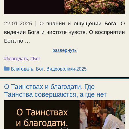
22.01.2025
|
О знании и ощущении Бога. О
видении Бога и чистоте чувств. О восприятии
Бога по …
развернуть
#благодать
,
#Бог
Рубрики
,
,
Благодать
Бог
Видеоролики-2025
О Таинствах и благодати. Где
Таинства совершаются, а где нет