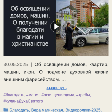
30.05.2025
|
Об освящении домов, квартир,
машин, икон. О подмене духовной жизни
внешним фарисейством. …
развернуть
#благодать
,
#магия
,
#освящениедома
,
#требы
,
#хуланаДухаСвятого
Рубрики
,
,
,
Благодать
Вера магическая
Видеоролики-2025