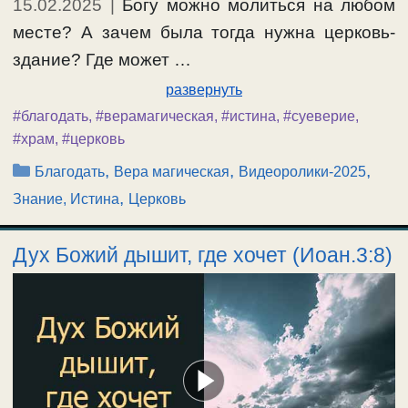
15.02.2025
|
Богу можно молиться на любом
месте? А зачем была тогда нужна церковь-
здание? Где может …
развернуть
#благодать
,
#верамагическая
,
#истина
,
#суеверие
,
#храм
,
#церковь
Рубрики
,
,
,
Благодать
Вера магическая
Видеоролики-2025
,
Знание, Истина
Церковь
Дух Божий дышит, где хочет (Иоан.3:8)