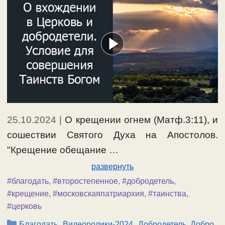
25.10.2024
|
О крещении огнем (Матф.3:11), и
сошествии Святого Духа на Апостолов.
"Крещение обещание …
развернуть
#благодать
,
#второстепенное
,
#добродетель
,
#крещение
,
#московскаяпатриархия
,
#таинства
,
#церковь
Рубрики
,
,
,
Благодать
Видеоролики-2024
Добродетель, Добро