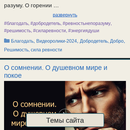
разуму. О горении …
развернуть
#благодать
,
#добродетель
,
#ревностьнепоразуму
,
#решимость
,
#силаревности
,
#энергиядуши
Рубрики
,
,
,
Благодать
Видеоролики-2024
Добродетель, Добро
Решимость, сила ревности
О сомнении. О душевном мире и
покое
Темы сайта