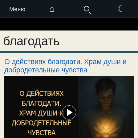
⌂
☾
Меню
Перейти
к
благодать
содержимому
О действиях благодати. Храм души и
добродетельные чувства