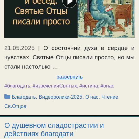
21.05.2025
|
О состоянии духа в сердце и
чувствах. Святые Отцы писали просто, но мы
стали настолько …
развернуть
#благодать
,
#изреченияСвятых
,
#истина
,
#онас
Рубрики
,
,
,
Благодать
Видеоролики-2025
О нас
Чтение
Св.Отцов
О душевном сладострастии и
действиях благодати