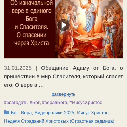
31.01.2025
|
Обещание Адаму от Бога, о
пришествии в мир Спасителя, который спасет
его. О вере в …
развернуть
#благодать
,
#Бог
,
#веравБога
,
#ИисусХристос
Рубрики
,
,
,
,
Бог
Вера
Видеоролики-2025
Иисус Христос
Неделя Страданий Христовых (Страстная седмица)