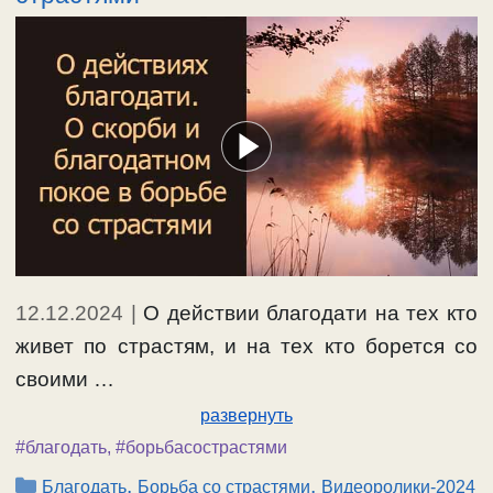
12.12.2024
|
О действии благодати на тех кто
живет по страстям, и на тех кто борется со
своими …
развернуть
#благодать
,
#борьбасострастями
Рубрики
,
,
Благодать
Борьба со страстями
Видеоролики-2024