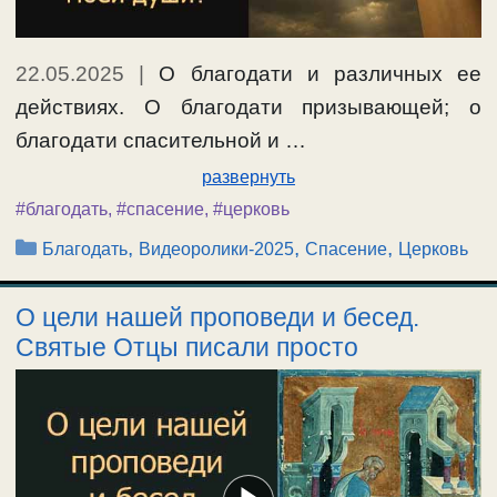
22.05.2025
|
О благодати и различных ее
действиях. О благодати призывающей; о
благодати спасительной и …
развернуть
#благодать
,
#спасение
,
#церковь
Рубрики
,
,
,
Благодать
Видеоролики-2025
Спасение
Церковь
О цели нашей проповеди и бесед.
Святые Отцы писали просто