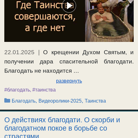
22.01.2025
|
О крещении Духом Святым, и
получении дара спасительной благодати.
Благодать не находится …
развернуть
#благодать
,
#таинства
Рубрики
,
,
Благодать
Видеоролики-2025
Таинства
О действиях благодати. О скорби и
благодатном покое в борьбе со
страстями