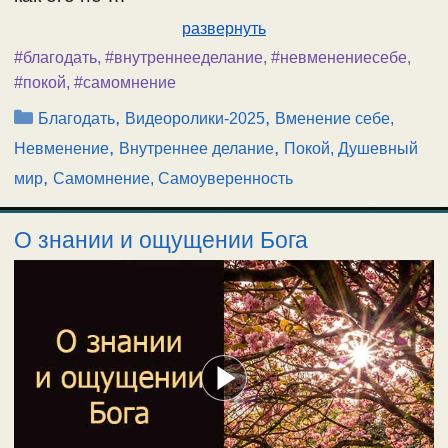
развернуть
#благодать
,
#внутреннееделание
,
#невменениесебе
,
#покой
,
#самомнение
Рубрики
,
,
Благодать
Видеоролики-2025
Вменение себе,
,
,
Невменение
Внутреннее делание
Покой, Душевный
,
мир
Самомнение, Самоуверенность
О знании и ощущении Бога