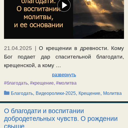
21.04.2025
|
О крещении в древности. Кому
Бог подает дар спасительной благодати,
крещенской, а кому …
развернуть
#благодать
,
#крещение
,
#молитва
Рубрики
,
,
,
Благодать
Видеоролики-2025
Крещение
Молитва
О благодати и воспитании
добродетельных чувств. О рождении
свыше