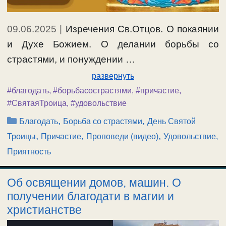
09.06.2025
|
Изречения Св.Отцов. О покаянии
и Духе Божием. О делании борьбы со
страстями, и понуждении …
развернуть
#благодать
,
#борьбасострастями
,
#причастие
,
#СвятаяТроица
,
#удовольствие
Рубрики
,
,
Благодать
Борьба со страстями
День Святой
,
,
,
Троицы
Причастие
Проповеди (видео)
Удовольствие,
Приятность
Об освящении домов, машин. О
получении благодати в магии и
христианстве