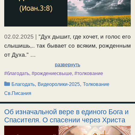
02.02.2025
|
"Дух дышит, где хочет, и голос его
слышишь,.. так бывает со всяким, рожденным
от Духа." …
развернуть
#благодать
,
#рождениесвыше
,
#толкование
Рубрики
,
,
Благодать
Видеоролики-2025
Толкование
Св.Писания
Об изначальной вере в единого Бога и
Спасителя. О спасении через Христа