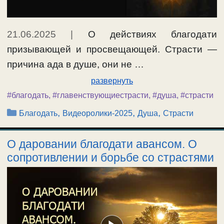
21.06.2025
|
О действиях благодати
призывающей и просвещающей. Страсти —
причина ада в душе, они не …
развернуть
#благодать
,
#главенствующиестрасти
,
#душа
,
#страсти
Рубрики
,
,
,
Благодать
Видеоролики-2025
Душа
Страсти
О даровании благодати авансом. О
сопротивлении и борьбе со страстями