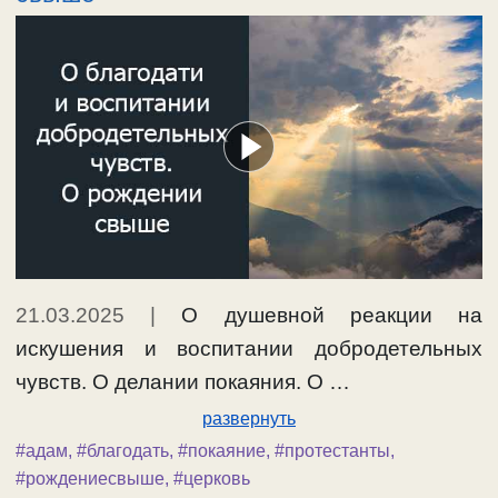
21.03.2025
|
О душевной реакции на
искушения и воспитании добродетельных
чувств. О делании покаяния. О …
развернуть
#адам
,
#благодать
,
#покаяние
,
#протестанты
,
#рождениесвыше
,
#церковь