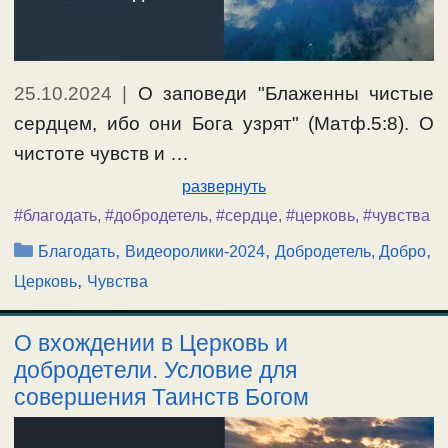
25.10.2024
|
О заповеди "Блаженны чистые
сердцем, ибо они Бога узрят" (Матф.5:8). О
чистоте чувств и …
развернуть
#благодать
,
#добродетель
,
#сердце
,
#церковь
,
#чувства
Рубрики
,
,
,
Благодать
Видеоролики-2024
Добродетель, Добро
,
Церковь
Чувства
О вхождении в Церковь и
добродетели. Условие для
совершения Таинств Богом