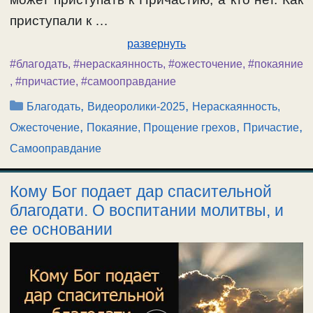
приступали к …
развернуть
#благодать
,
#нераскаянность
,
#ожесточение
,
#покаяние
,
#причастие
,
#самооправдание
Рубрики
,
,
Благодать
Видеоролики-2025
Нераскаянность,
,
,
,
Ожесточение
Покаяние, Прощение грехов
Причастие
Самооправдание
Кому Бог подает дар спасительной
благодати. О воспитании молитвы, и
ее основании