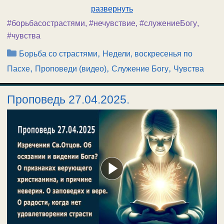
развернуть
#борьбасострастями
,
#нечувствие
,
#служениеБогу
,
#чувства
Рубрики
,
Борьба со страстями
Недели, воскресенья по
,
,
,
Пасхе
Проповеди (видео)
Служение Богу
Чувства
Проповедь 27.04.2025.