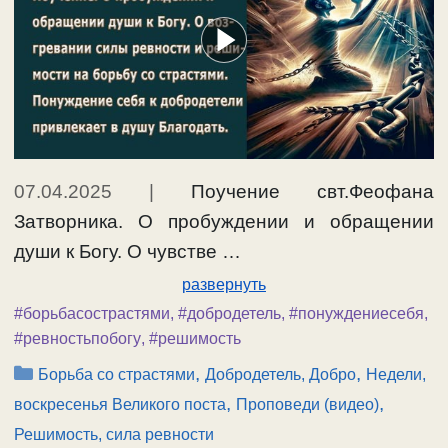
07.04.2025
|
Поучение свт.Феофана
Затворника. О пробуждении и обращении
души к Богу. О чувстве …
развернуть
#борьбасострастями
,
#добродетель
,
#понуждениесебя
,
#ревностьпобогу
,
#решимость
Рубрики
,
,
Борьба со страстями
Добродетель, Добро
Недели,
,
,
воскресенья Великого поста
Проповеди (видео)
Решимость, сила ревности