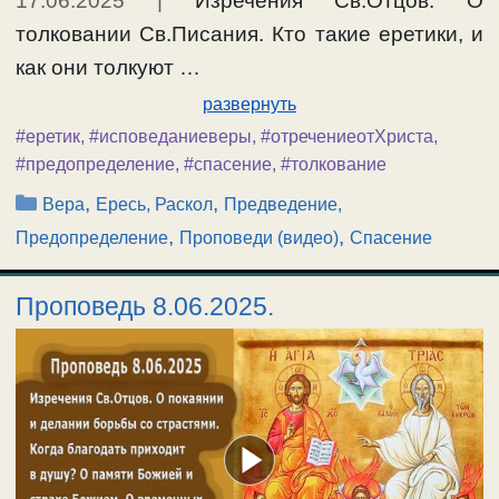
17.06.2025
|
Изречения Св.Отцов. О
толковании Св.Писания. Кто такие еретики, и
как они толкуют …
развернуть
#еретик
,
#исповеданиеверы
,
#отречениеотХриста
,
#предопределение
,
#спасение
,
#толкование
Рубрики
,
,
Вера
Ересь, Раскол
Предведение,
,
,
Предопределение
Проповеди (видео)
Спасение
Проповедь 8.06.2025.