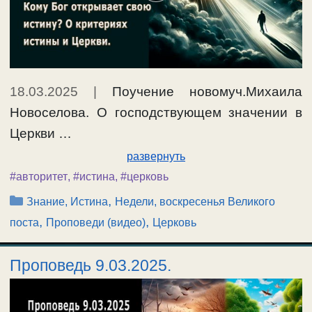
18.03.2025
|
Поучение новомуч.Михаила
Новоселова. О господствующем значении в
Церкви …
развернуть
#авторитет
,
#истина
,
#церковь
Рубрики
,
Знание, Истина
Недели, воскресенья Великого
,
,
поста
Проповеди (видео)
Церковь
Проповедь 9.03.2025.