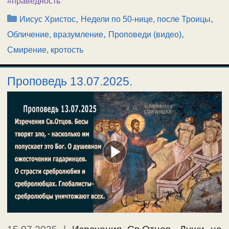
#праведность
Рубрики
,
,
Иисус Христос
Недели по 50-нице, после Троицы
,
,
Обличение, вразумление
Проповеди (видео)
Смирение, кротость
Проповедь 13.07.2025.