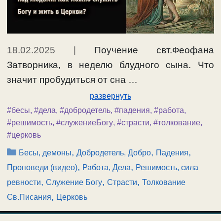
18.02.2025
|
Поучение свт.Феофана
Затворника, в неделю блудного сына. Что
значит пробудиться от сна …
развернуть
#бесы
,
#дела
,
#добродетель
,
#падения
,
#работа
,
#решимость
,
#служениеБогу
,
#страсти
,
#толкование
,
#церковь
Рубрики
,
,
,
Бесы, демоны
Добродетель, Добро
Падения
,
,
Проповеди (видео)
Работа, Дела
Решимость, сила
,
,
,
ревности
Служение Богу
Страсти
Толкование
,
Св.Писания
Церковь