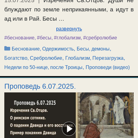
15.07.2025
|
Изречения Св.Отцов. Души не
блуждают по земле неприкаянными, а идут в
ад или в Рай. Бесы …
развернуть
#беснование
,
#бесы
,
#глобализм
,
#сребролюбие
Рубрики
,
,
Беснование, Одержимость
Бесы, демоны
,
,
Богатство, Сребролюбие
Глобализм, Перезагрузка
,
Недели по 50-нице, после Троицы
Проповеди (видео)
Проповедь 6.07.2025.