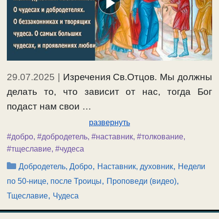
29.07.2025
|
Изречения Св.Отцов. Мы должны
делать то, что зависит от нас, тогда Бог
подаст нам свои …
развернуть
#добро
,
#добродетель
,
#наставник
,
#толкование
,
#тщеславие
,
#чудеса
Рубрики
,
,
Добродетель, Добро
Наставник, духовник
Недели
,
,
по 50-нице, после Троицы
Проповеди (видео)
,
Тщеславие
Чудеса