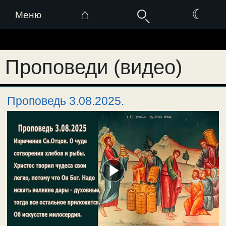
⌂
☾
Меню
Перейти
к
Проповеди (видео)
содержимому
Проповедь 3.08.2025.