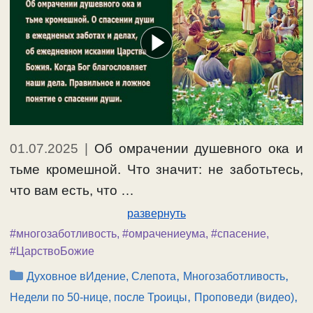
01.07.2025
|
Об омрачении душевного ока и
тьме кромешной. Что значит: не заботьтесь,
что вам есть, что …
развернуть
#многозаботливость
,
#омрачениеума
,
#спасение
,
#ЦарствоБожие
Рубрики
,
,
Духовное вИдение, Слепота
Многозаботливость
,
,
Недели по 50-нице, после Троицы
Проповеди (видео)