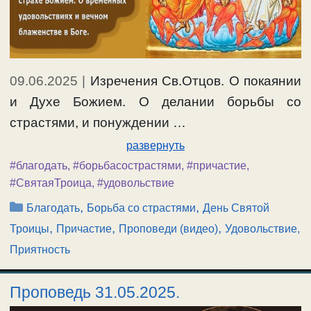
09.06.2025
|
Изречения Св.Отцов. О покаянии
и Духе Божием. О делании борьбы со
страстями, и понуждении …
развернуть
#благодать
,
#борьбасострастями
,
#причастие
,
#СвятаяТроица
,
#удовольствие
Рубрики
,
,
Благодать
Борьба со страстями
День Святой
,
,
,
Троицы
Причастие
Проповеди (видео)
Удовольствие,
Приятность
Проповедь 31.05.2025.