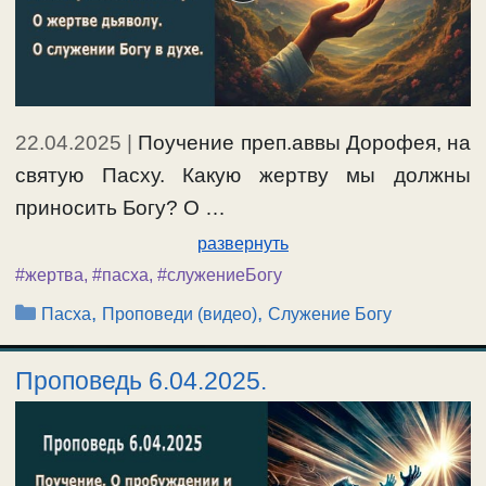
22.04.2025
|
Поучение преп.аввы Дорофея, на
святую Пасху. Какую жертву мы должны
приносить Богу? О …
развернуть
#жертва
,
#пасха
,
#служениеБогу
Рубрики
,
,
Пасха
Проповеди (видео)
Служение Богу
Проповедь 6.04.2025.