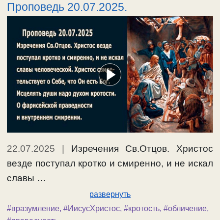
Проповедь 20.07.2025.
22.07.2025
|
Изречения Св.Отцов. Христос
везде поступал кротко и смиренно, и не искал
славы …
развернуть
#вразумление
,
#ИисусХристос
,
#кротость
,
#обличение
,