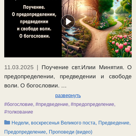
11.03.2025
|
Поучение свт.Илии Минятия. О
предопределении, предведении и свободе
воли. О богословии. …
развернуть
#богословие
,
#предведение
,
#предопределение
,
#толкование
Рубрики
,
Недели, воскресенья Великого поста
Предведение,
,
Предопределение
Проповеди (видео)