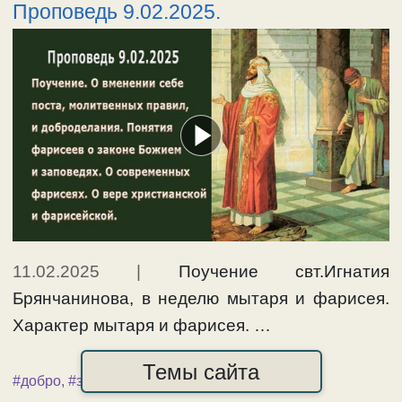
Проповедь 9.02.2025.
11.02.2025
|
Поучение свт.Игнатия
Брянчанинова, в неделю мытаря и фарисея.
Характер мытаря и фарисея. …
развернуть
Темы сайта
#добро
,
#заповеди
,
#толкование
,
#фарисеи