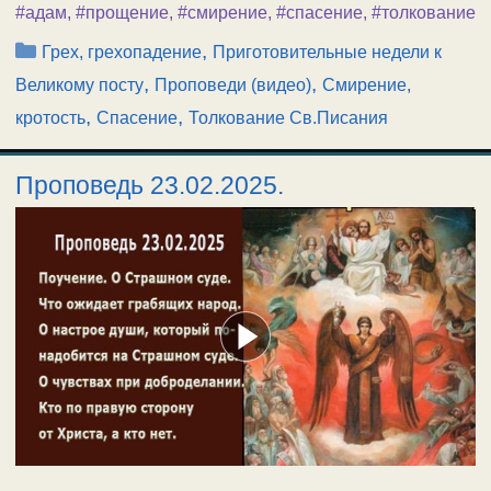
#адам
,
#прощение
,
#смирение
,
#спасение
,
#толкование
Рубрики
,
Грех, грехопадение
Приготовительные недели к
,
,
Великому посту
Проповеди (видео)
Смирение,
,
,
кротость
Спасение
Толкование Св.Писания
Проповедь 23.02.2025.