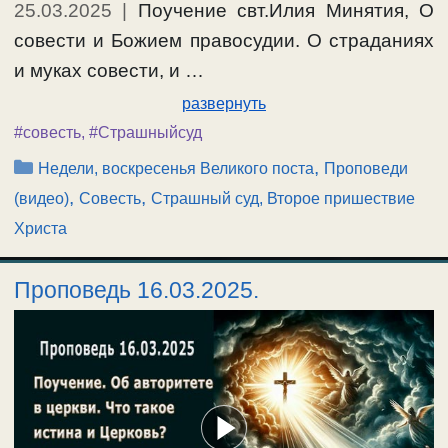
25.03.2025
|
Поучение свт.Илия Минятия, О
совести и Божием правосудии. О страданиях
и муках совести, и …
развернуть
#совесть
,
#Страшныйсуд
Рубрики
,
Недели, воскресенья Великого поста
Проповеди
,
,
(видео)
Совесть
Страшный суд, Второе пришествие
Христа
Проповедь 16.03.2025.