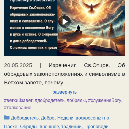
20.05.2025
|
Изречения Св.Отцов. Об
обрядовых законоположениях и символизме в
Ветхом завете, почему …
развернуть
#ветхийзавет
,
#добродетель
,
#обряды
,
#служениеБогу
,
#толкование
Рубрики
,
Добродетель, Добро
Недели, воскресенья по
,
,
Пасхе
Обряды, внешнее, традиции
Проповеди