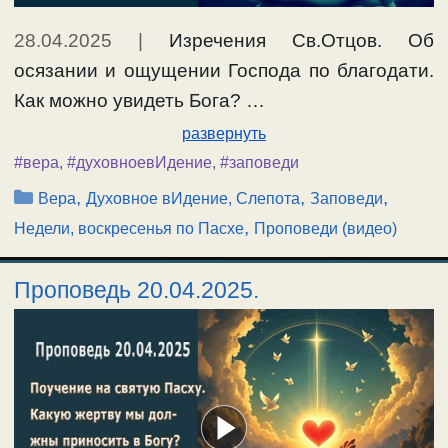
28.04.2025
|
Изречения Св.Отцов. Об
осязании и ощущении Господа по благодати.
Как можно увидеть Бога? …
развернуть
#вера
,
#духовноевИдение
,
#заповеди
Рубрики
,
,
,
Вера
Духовное вИдение, Слепота
Заповеди
,
Недели, воскресенья по Пасхе
Проповеди (видео)
Проповедь 20.04.2025.