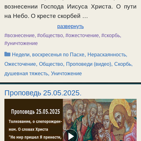
вознесении Господа Иисуса Христа. О пути
на Небо. О кресте скорбей …
развернуть
#вознесение
,
#общество
,
#ожесточение
,
#скорбь
,
#уничтожение
Рубрики
,
Недели, воскресенья по Пасхе
Нераскаянность,
,
,
,
Ожесточение
Общество
Проповеди (видео)
Скорбь,
,
душевная тяжесть
Уничтожение
Проповедь 25.05.2025.