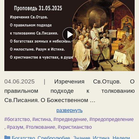
04.06.2025
|
Изречения Св.Отцов. О
правильном подходе к толкованию
Св.Писания. О Божественном …
развернуть
#богатство
,
#истина
,
#предведение
,
#предопределение
,
#разум
,
#толкование
,
#христианство
Рубрики
,
,
Богатство, Сребролюбие
Знание, Истина
Недели,