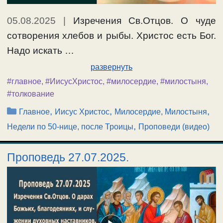
05.08.2025
|
Изречения Св.Отцов. О чуде
сотворения хлебов и рыбы. Христос есть Бог.
Надо искать …
развернуть
#главное
,
#ИисусХристос
,
#милосердие
,
#милостыня
,
#толкование
Рубрики
,
,
,
Главное
Иисус Христос
Милосердие, Милостыня
,
Недели по 50-нице, после Троицы
Проповеди (видео)
Проповедь 27.07.2025.