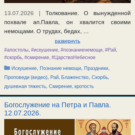
13.07.2026
|
Толкование. О вынужденной
похвале ап.Павла, он хвалится своими
немощами. О трудах, бедах, …
развернуть
#апостолы
,
#искушение
,
#познаниенемощи
,
#Рай
,
#скорбь
,
#смирение
,
#ЦарствоНебесное
Рубрики
,
,
,
Искушение
Познание немощи
Праздники
,
,
Проповеди (видео)
Рай, Блаженство
Скорбь,
,
душевная тяжесть
Смирение, кротость
Богослужение на Петра и Павла.
12.07.2026.