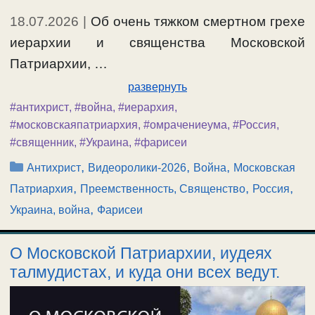
18.07.2026
|
Об очень тяжком смертном грехе
иерархии и священства Московской
Патриархии, …
развернуть
#антихрист
,
#война
,
#иерархия
,
#московскаяпатриархия
,
#омрачениеума
,
#Россия
,
#священник
,
#Украина
,
#фарисеи
Рубрики
,
,
,
Антихрист
Видеоролики-2026
Война
Московская
,
,
,
Патриархия
Преемственность, Священство
Россия
,
Украина, война
Фарисеи
О Московской Патриархии, иудеях
талмудистах, и куда они всех ведут.