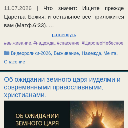
11.07.2026
|
Что значит: Ищите прежде
Царства Божия, и остальное все приложится
вам (Матф.6:33). …
развернуть
#выживание
,
#надежда
,
#спасение
,
#ЦарствоНебесное
Рубрики
,
,
,
Видеоролики-2026
Выживание
Надежда, Мечта
Спасение
Об ожидании земного царя иудеями и
современными православными,
христианами.