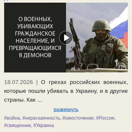
18.07.2026
|
О грехах российских военных,
которые пошли убивать в Украину, и в другие
страны. Как …
развернуть
#война
,
#нераскаянность
,
#ожесточение
,
#Россия
,
#священник
,
#Украина