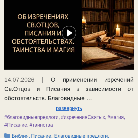
14.07.2026
|
О применении изречений
Св.Отцов и Писания в зависимости от
обстоятельств. Благовидные …
развернуть
#благовидныепредлоги
,
#изреченияСвятых
,
#магия
,
#Писание
,
#таинства
Рубрики
,
,
Библия, Писание
Благовидные предлоги