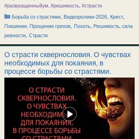
#развращенныйум
,
#решимость
,
#страсти
Рубрики
,
,
,
Борьба со страстями
Видеоролики-2026
Крест
,
,
Покаяние, Прощение грехов
Похоть
Решимость, сила
,
ревности
Страсти
О страсти сквернословия. О чувствах
необходимых для покаяния, в
процессе борьбы со страстями.