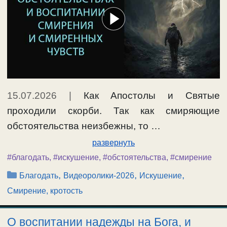
15.07.2026
|
Как Апостолы и Святые
проходили скорби. Так как смиряющие
обстоятельства неизбежны, то …
развернуть
#благодать
,
#искушение
,
#обстоятельства
,
#смирение
Рубрики
,
,
,
Благодать
Видеоролики-2026
Искушение
Смирение, кротость
О воспитании надежды на Бога, и