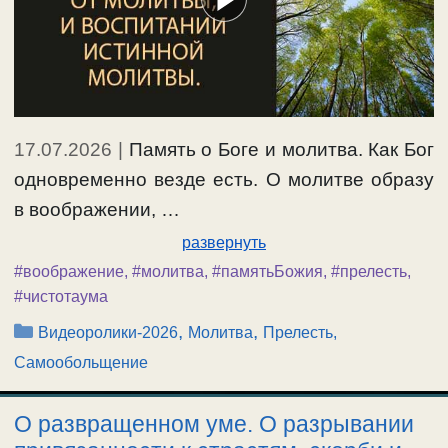
17.07.2026
|
Память о Боге и молитва. Как Бог
одновременно везде есть. О молитве образу
в воображении, …
развернуть
#воображение
,
#молитва
,
#памятьБожия
,
#прелесть
,
#чистотаума
Рубрики
,
,
Видеоролики-2026
Молитва
Прелесть,
Самообольщение
О развращенном уме. О разрывании