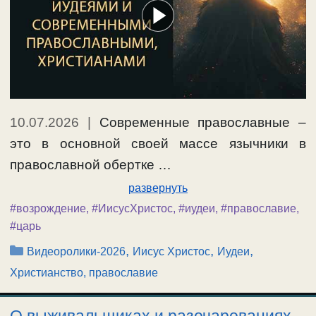
10.07.2026
|
Современные православные –
это в основной своей массе язычники в
православной обертке …
развернуть
#возрождение
,
#ИисусХристос
,
#иудеи
,
#православие
,
#царь
Рубрики
,
,
,
Видеоролики-2026
Иисус Христос
Иудеи
Христианство, православие
О выживальщиках и разочарованиях.