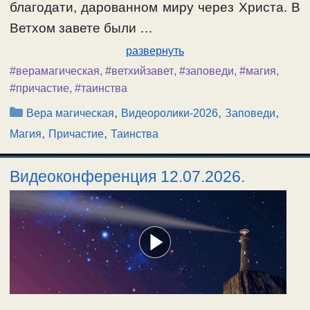
благодати, дарованном миру через Христа. В
Ветхом завете были …
развернуть
#верамагическая
,
#ветхийзавет
,
#заповеди
,
#магия
,
#причастие
,
#таинства
Рубрики
,
,
,
Вера магическая
Видеоролики-2026
Заповеди
,
,
Магия
Причастие
Таинства
Видеоконференция 12.07.2026.