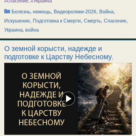
#спасение
,
#Украина
Рубрики
,
,
,
Болезнь, немощь
Видеоролики-2026
Война
,
,
,
,
Искушение
Подготовка к Смерти
Смерть
Спасение
Украина, война
О земной корысти, надежде и
подготовке к Царству Небесному.