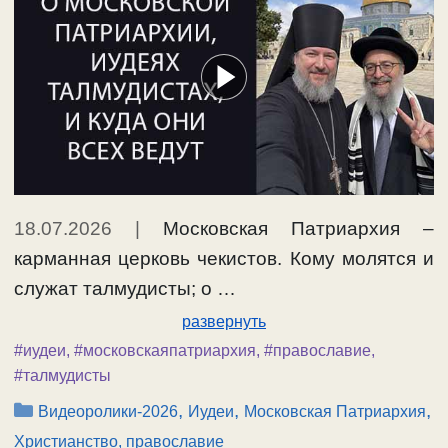
18.07.2026
|
Московская Патриархия –
карманная церковь чекистов. Кому молятся и
служат талмудисты; о …
развернуть
#иудеи
,
#московскаяпатриархия
,
#православие
,
#талмудисты
Рубрики
,
,
,
Видеоролики-2026
Иудеи
Московская Патриархия
Христианство, православие