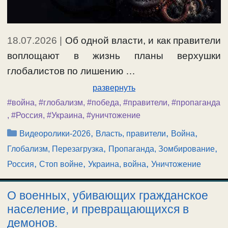
18.07.2026
|
Об одной власти, и как правители
воплощают в жизнь планы верхушки
глобалистов по лишению …
развернуть
#война
,
#глобализм
,
#победа
,
#правители
,
#пропаганда
,
#Россия
,
#Украина
,
#уничтожение
Рубрики
,
,
,
Видеоролики-2026
Власть, правители
Война
,
,
Глобализм, Перезагрузка
Пропаганда, Зомбирование
,
,
,
Россия
Стоп войне
Украина, война
Уничтожение
О военных, убивающих гражданское
население, и превращающихся в
демонов.