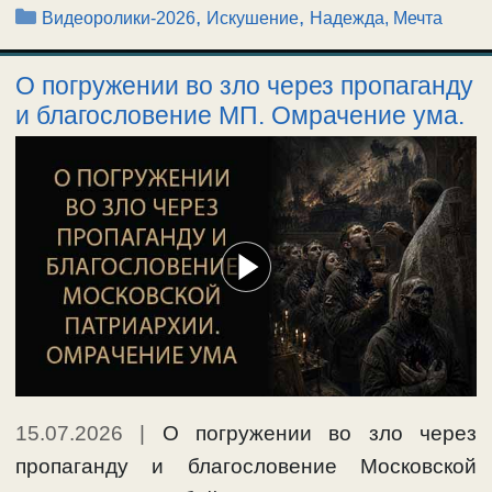
Рубрики
,
,
Видеоролики-2026
Искушение
Надежда, Мечта
О погружении во зло через пропаганду
и благословение МП. Омрачение ума.
15.07.2026
|
О погружении во зло через
пропаганду и благословение Московской