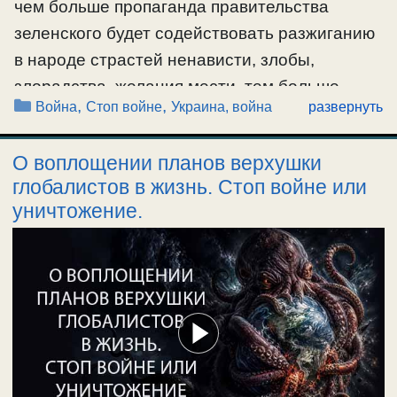
чем больше пропаганда правительства
зеленского будет содействовать разжиганию
в народе страстей ненависти, злобы,
злорадства, желания мести, тем больше
Рубрики
,
,
Война
Стоп войне
Украина, война
развернуть
бесы будут над людьми иметь власть, люди
будут становиться одержимыми и
О воплощении планов верхушки
бесноватыми, у них будет наступать
глобалистов в жизнь. Стоп войне или
омрачение ума, и война будет разжигаться
уничтожение.
еще больше, пока не будут уничтожены все.
Ведь …
Ещё…
#война
,
#Россия
,
#Украина