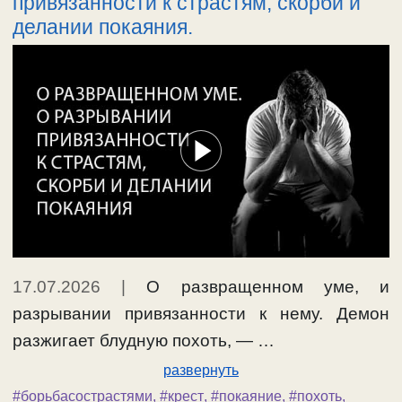
привязанности к страстям, скорби и
делании покаяния.
17.07.2026
|
О развращенном уме, и
разрывании привязанности к нему. Демон
разжигает блудную похоть, — …
развернуть
#борьбасострастями
,
#крест
,
#покаяние
,
#похоть
,