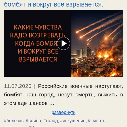
бомбят и вокруг все взрывается.
11.07.2026
|
Российские военные наступают,
бомбят наш город, несут смерть, выжить в
этом аде шансов …
развернуть
#болезнь
,
#война
,
#голод
,
#искушение
,
#смерть
,