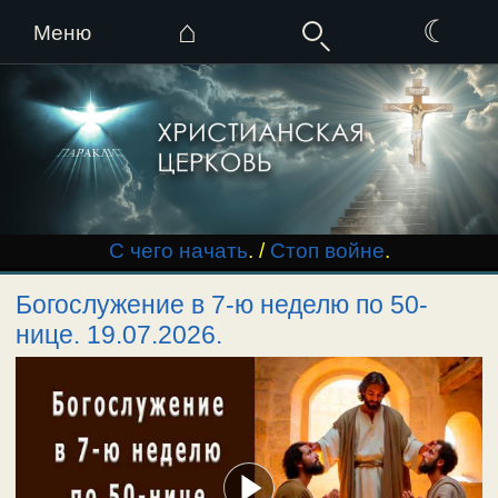
⌂
☾
Меню
Перейти
к
содержимому
С чего начать
. /
Стоп войне
.
Богослужение в 7-ю неделю по 50-
нице. 19.07.2026.