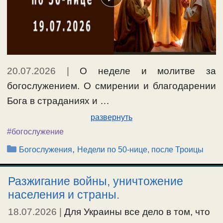
20.07.2026
|
О неделе и молитве за
богослужением. О смирении и благодарении
Бога в страданиях и …
развернуть
#богослужение
Рубрики
,
Богослужения
Недели по 50-нице, после Троицы
Разжигание войны, уничтожение
населения и страны.
18.07.2026
|
Для Украины все дело в том, что