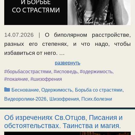
14.07.2026
|
О биполярном расстройстве,
разных его степенях, и что надо, чтобы
избавиться от него. …
развернуть
#борьбасострастями
,
#исповедь
,
#одержимость
,
#покаяние
,
#шизофрения
Рубрики
,
,
Беснование, Одержимость
Борьба со страстями
,
Видеоролики-2026
Шизофрения, Псих.болезни
Об изречениях Св.Отцов, Писания и
обстоятельствах. Таинства и магия.