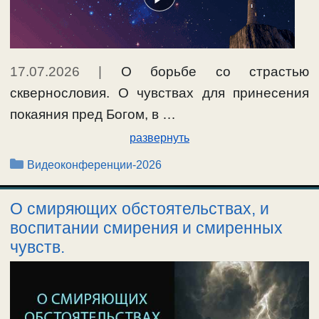
17.07.2026
|
О борьбе со страстью
сквернословия. О чувствах для принесения
покаяния пред Богом, в …
развернуть
Рубрики
Видеоконференции-2026
О смиряющих обстоятельствах, и
воспитании смирения и смиренных
чувств.