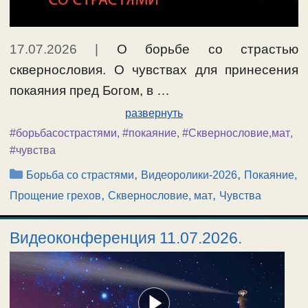
17.07.2026
|
О борьбе со страстью
сквернословия. О чувствах для принесения
покаяния пред Богом, в …
развернуть
#борьбасострастями
,
#покаяние
,
#Сквернословие,мат
,
#чувства
Рубрики
,
,
Борьба со страстями
Видеоролики-2026
Покаяние,
,
,
Прощение грехов
Сквернословие, мат
Чувства
Видеоконференция 11.07.2026.