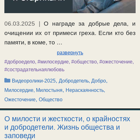
06.03.2025
|
О награде за добрые дела, и
очищении их от примеси греха. Если кто без
памяти, в коме, то …
развернуть
#доброедело
,
#милосердие
,
#общество
,
#ожесточение
,
#сострадательнаялюбовь
Рубрики
,
,
Видеоролики-2025
Добродетель, Добро
,
Милосердие, Милостыня
Нераскаянность,
,
Ожесточение
Общество
О милости и жесткости, о крайностях
и добродетели. Жизнь общества и
заповеди