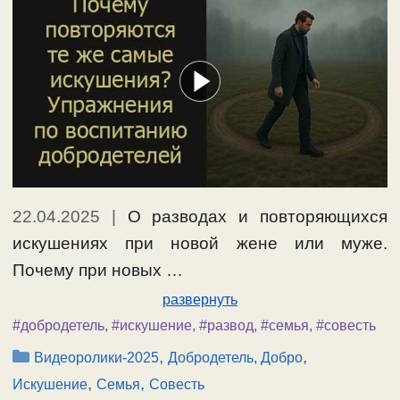
22.04.2025
|
О разводах и повторяющихся
искушениях при новой жене или муже.
Почему при новых …
развернуть
#добродетель
,
#искушение
,
#развод
,
#семья
,
#совесть
Рубрики
,
,
Видеоролики-2025
Добродетель, Добро
,
,
Искушение
Семья
Совесть