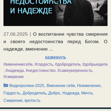
27.06.2025
|
О воспитании чувства смирения
и своего недостоинства перед Богом. О
надежде, вменении …
развернуть
#вменениесебе
,
#гордость
,
#добродетель
,
#добрыедела
,
#надежда
,
#недостоинство
,
#самоуверенность
,
#смирение
Рубрики
,
,
Видеоролики-2025
Вменение себе, Невменение
,
,
,
Гордость
Добродетель, Добро
Надежда, Мечта
Смирение, кротость