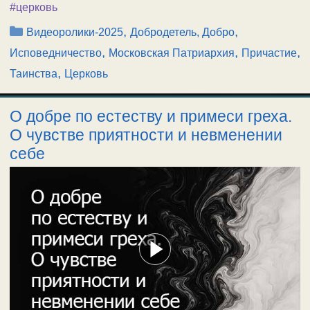
#церковь
Рубрики
,
,
Видеоролики-2025
Добродетель, Добро
,
,
,
Исповедничество
Московская Патриархия
Причастие
,
Таинства
Церковь
О добре по естеству и примеси греха.
О чувстве приятности и невменении
себе