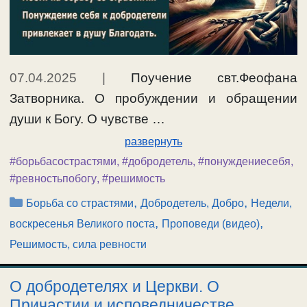
07.04.2025
|
Поучение свт.Феофана
Затворника. О пробуждении и обращении
души к Богу. О чувстве …
развернуть
#борьбасострастями
,
#добродетель
,
#понуждениесебя
,
#ревностьпобогу
,
#решимость
Рубрики
,
,
Борьба со страстями
Добродетель, Добро
Недели,
,
,
воскресенья Великого поста
Проповеди (видео)
Решимость, сила ревности
О добродетелях и Церкви. О
Причастии и исповедничестве