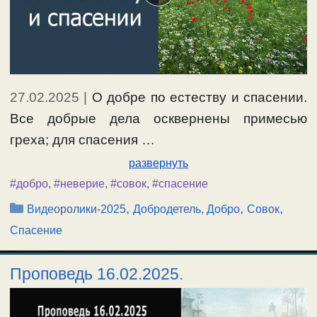
27.02.2025
|
О добре по естеству и спасении.
Все добрые дела осквернены примесью
греха; для спасения …
развернуть
#добро
,
#неверие
,
#совок
,
#спасение
Рубрики
,
,
,
Видеоролики-2025
Добродетель, Добро
Совок
Спасение
Проповедь 16.02.2025.