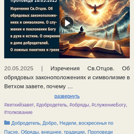
20.05.2025
|
Изречения Св.Отцов. Об
обрядовых законоположениях и символизме в
Ветхом завете, почему …
развернуть
#ветхийзавет
,
#добродетель
,
#обряды
,
#служениеБогу
,
#толкование
Рубрики
,
Добродетель, Добро
Недели, воскресенья по
,
,
Пасхе
Обряды, внешнее, традиции
Проповеди