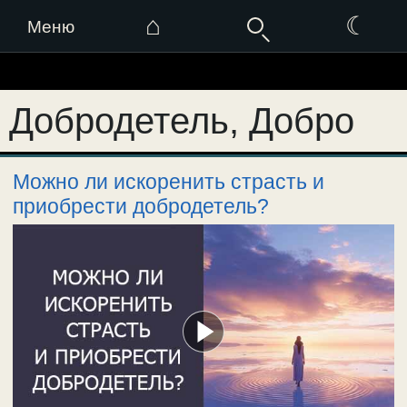
⌂
☾
Меню
Перейти
к
Добродетель, Добро
содержимому
Можно ли искоренить страсть и
приобрести добродетель?