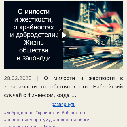
28.02.2025
|
О милости и жесткости в
зависимости от обстоятельств. Библейский
случай с Финеесом, когда …
развернуть
#добродетель
,
#крайности
,
#общество
,
#ревностьнепоразуму
,
#ревностьпобогу
,
#сладострастие
,
#финеес