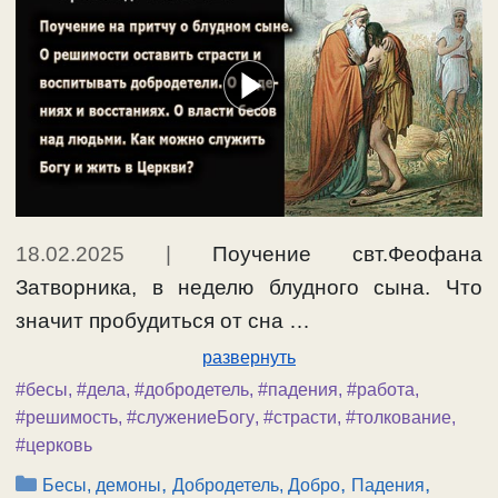
18.02.2025
|
Поучение свт.Феофана
Затворника, в неделю блудного сына. Что
значит пробудиться от сна …
развернуть
#бесы
,
#дела
,
#добродетель
,
#падения
,
#работа
,
#решимость
,
#служениеБогу
,
#страсти
,
#толкование
,
#церковь
Рубрики
,
,
,
Бесы, демоны
Добродетель, Добро
Падения