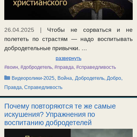
26.04.2025
|
Чтобы не сорваться и не
полететь по страстям — надо воспитывать
добродетельные привычки. …
развернуть
#воин
,
#добродетель
,
#правда
,
#справедливость
Рубрики
,
,
,
Видеоролики-2025
Война
Добродетель, Добро
Правда, Справедливость
Почему повторяются те же самые
искушения? Упражнения по
воспитанию добродетелей