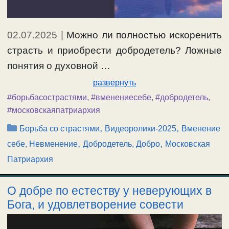
02.07.2025
|
Можно ли полностью искоренить
страсть и приобрести добродетель? Ложные
понятия о духовной …
развернуть
#борьбасострастями
,
#вменениесебе
,
#добродетель
,
#московскаяпатриархия
Рубрики
,
,
Борьба со страстями
Видеоролики-2025
Вменение
,
,
себе, Невменение
Добродетель, Добро
Московская
Патриархия
О добре по естеству у неверующих в
Бога, и удовлетворение совести