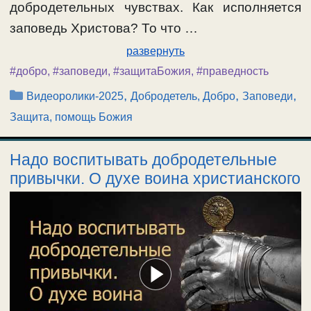
добродетельных чувствах. Как исполняется
заповедь Христова? То что …
развернуть
#добро
,
#заповеди
,
#защитаБожия
,
#праведность
Рубрики
,
,
,
Видеоролики-2025
Добродетель, Добро
Заповеди
Защита, помощь Божия
Надо воспитывать добродетельные
привычки. О духе воина христианского