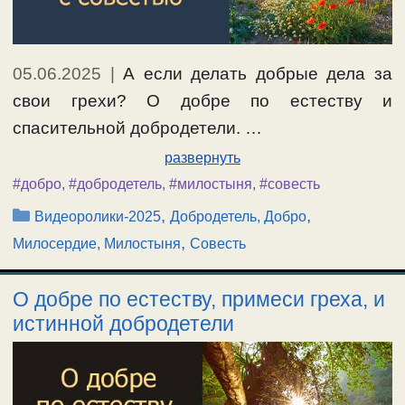
05.06.2025
|
А если делать добрые дела за
свои грехи? О добре по естеству и
спасительной добродетели. …
развернуть
#добро
,
#добродетель
,
#милостыня
,
#совесть
Рубрики
,
,
Видеоролики-2025
Добродетель, Добро
,
Милосердие, Милостыня
Совесть
О добре по естеству, примеси греха, и
истинной добродетели