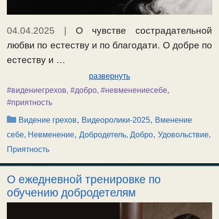
04.04.2025
|
О чувстве сострадательной
любви по естеству и по благодати. О добре по
естеству и …
развернуть
#видениегрехов
,
#добро
,
#невменениесебе
,
#приятность
Рубрики
,
,
Видение грехов
Видеоролики-2025
Вменение
,
,
себе, Невменение
Добродетель, Добро
Удовольствие,
Приятность
О ежедневной тренировке по
обучению добродетелям