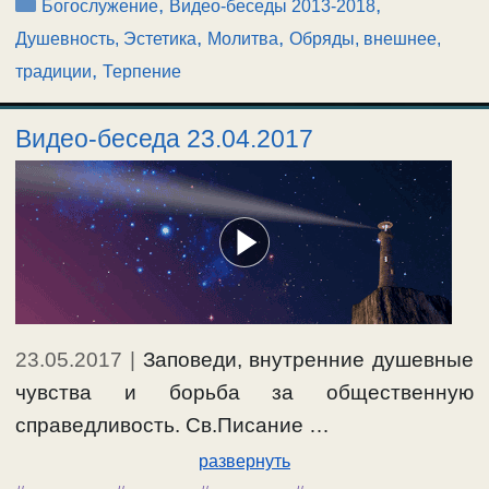
Рубрики
,
,
Богослужение
Видео-беседы 2013-2018
,
,
Душевность, Эстетика
Молитва
Обряды, внешнее,
,
традиции
Терпение
Видео-беседа 23.04.2017
23.05.2017
|
Заповеди, внутренние душевные
чувства и борьба за общественную
справедливость. Св.Писание …
развернуть