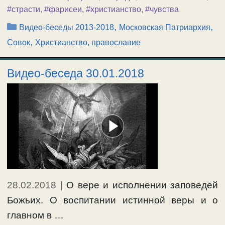
#страсти
,
#фарисеи
,
#христианство
,
#чувства
Рубрики
,
,
Видео-беседы 2013-2018
Московская Патриархия
,
Совок
Христианство, православие
Видео-беседа 30.01.2018
28.02.2018
|
О вере и исполнении заповедей
Божьих. О воспитании истинной веры и о
главном в …