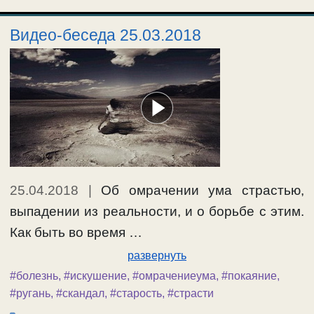
Видео-беседа 25.03.2018
25.04.2018
|
Об омрачении ума страстью,
выпадении из реальности, и о борьбе с этим.
Как быть во время …
развернуть
#болезнь
,
#искушение
,
#омрачениеума
,
#покаяние
,
#ругань
,
#скандал
,
#старость
,
#страсти