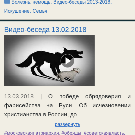
Рубрики
,
,
Болезнь, немощь
Видео-беседы 2013-2018
,
Искушение
Семья
Видео-беседа 13.02.2018
13.03.2018
|
О победе обрядоверия и
фарисейства на Руси. Об исчезновении
христианства в России, до …
развернуть
#московскаяпатриархия
,
#обряды
,
#советскаявласть
,