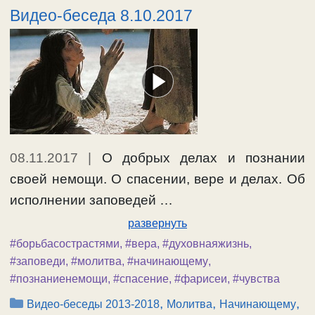
Видео-беседа 8.10.2017
08.11.2017
|
О добрых делах и познании
своей немощи. О спасении, вере и делах. Об
исполнении заповедей …
развернуть
#борьбасострастями
,
#вера
,
#духовнаяжизнь
,
#заповеди
,
#молитва
,
#начинающему
,
#познаниенемощи
,
#спасение
,
#фарисеи
,
#чувства
Рубрики
,
,
,
Видео-беседы 2013-2018
Молитва
Начинающему