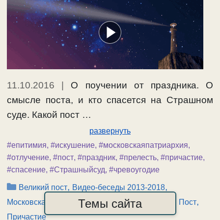
11.10.2016
|
О поучении от праздника. О
смысле поста, и кто спасется на Страшном
суде. Какой пост …
развернуть
#епитимия
,
#искушение
,
#московскаяпатриархия
,
#отлучение
,
#пост
,
#праздник
,
#прелесть
,
#причастие
,
#спасение
,
#Страшныйсуд
,
#чревоугодие
Рубрики
,
,
Великий пост
Видео-беседы 2013-2018
,
,
,
Темы сайта
Московская Патриархия
Пища, Чревоугодие
Пост
Причастие