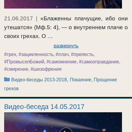
21.06.2017
|
«Блаженны плачущие, ибо они
утешатся» (Мф.5: 4), — о внутреннем плаче о
своих грехах. О …
развернуть
#грех
,
#зацикленность
,
#плач
,
#прелесть
,
#ПромыселБожий
,
#самомнение
,
#самооправдание
,
#смирение
,
#шизофрения
Рубрики
,
Видео-беседы 2013-2018
Покаяние, Прощение
грехов
Видео-беседа 14.05.2017