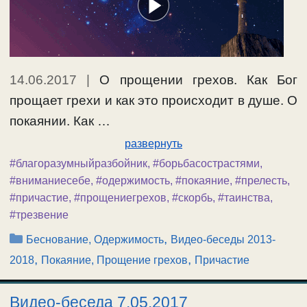
14.06.2017
|
О прощении грехов. Как Бог
прощает грехи и как это происходит в душе. О
покаянии. Как …
развернуть
#благоразумныйразбойник
,
#борьбасострастями
,
#вниманиесебе
,
#одержимость
,
#покаяние
,
#прелесть
,
#причастие
,
#прощениегрехов
,
#скорбь
,
#таинства
,
#трезвение
Рубрики
,
Беснование, Одержимость
Видео-беседы 2013-
,
,
2018
Покаяние, Прощение грехов
Причастие
Видео-беседа 7.05.2017