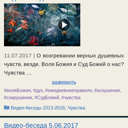
11.07.2017
|
О возгревании верных душевных
чувств, везде. Воля Божия и Суд Божий о нас?
Чувства …
развернуть
#воляБожия
,
#дух
,
#ежедневноеправило
,
#искушение
,
#сокрушение
,
#СудБожий
,
#чувства
Рубрики
,
Видео-беседы 2013-2018
Чувства
Видео-беседа 5.06.2017