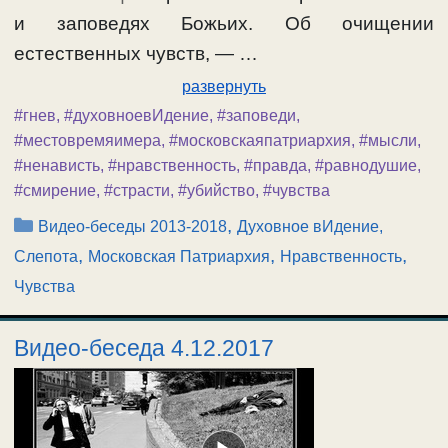
и заповедях Божьих. Об очищении
естественных чувств, — …
развернуть
#гнев
,
#духовноевИдение
,
#заповеди
,
#местовремяимера
,
#московскаяпатриархия
,
#мысли
,
#ненависть
,
#нравственность
,
#правда
,
#равнодушие
,
#смирение
,
#страсти
,
#убийство
,
#чувства
Рубрики
,
Видео-беседы 2013-2018
Духовное вИдение,
,
,
,
Слепота
Московская Патриархия
Нравственность
Чувства
Видео-беседа 4.12.2017