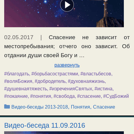
02.05.2017
|
Спасение не зависит от
местопребывания; отчего оно зависит. Об
отдании души своей Богу и …
развернуть
#благодать
,
#борьбасострастями
,
#властьбесов
,
#воляБожия
,
#добродетель
,
#духовнаяжизнь
,
#душевнаятяжесть
,
#изреченияСвятых
,
#истина
,
#покаяние
,
#понятия
,
#свобода
,
#спасение
,
#СудБожий
Рубрики
,
,
Видео-беседы 2013-2018
Понятия
Спасение
Видео-беседа 11.09.2016