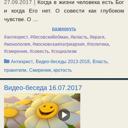
27.09.2017
|
Когда в жизни человека есть Бог
и когда Его нет. О совести как глубоком
чувстве. О …
развернуть
#антихрист
,
#бесовскийобман
,
#власть
,
#враги
,
#монополия
,
#московскаяпатриархия
,
#политика
,
#смирение
,
#совесть
,
#социализм
Рубрики
,
,
Антихрист
Видео-беседы 2013-2018
Власть,
,
правители
Смирение, кротость
Видео-беседа 16.07.2017