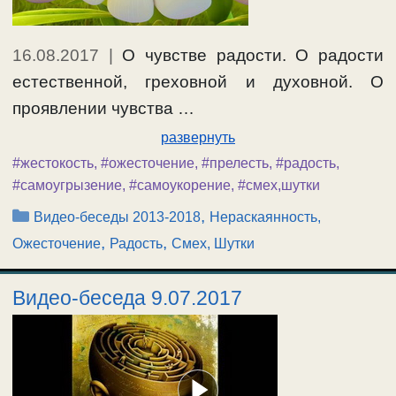
16.08.2017
|
О чувстве радости. О радости
естественной, греховной и духовной. О
проявлении чувства …
развернуть
#жестокость
,
#ожесточение
,
#прелесть
,
#радость
,
#самоугрызение
,
#самоукорение
,
#смех,шутки
Рубрики
,
Видео-беседы 2013-2018
Нераскаянность,
,
,
Ожесточение
Радость
Смех, Шутки
Видео-беседа 9.07.2017