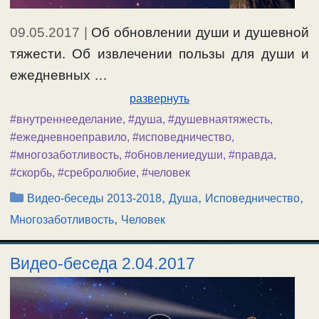
09.05.2017
|
Об обновлении души и душевной
тяжести. Об извлечении пользы для души и
ежедневных …
развернуть
#внутреннееделание
,
#душа
,
#душевнаятяжесть
,
#ежедневноеправило
,
#исповедничество
,
#многозаботливость
,
#обновлениедуши
,
#правда
,
#скорбь
,
#сребролюбие
,
#человек
Рубрики
,
,
,
Видео-беседы 2013-2018
Душа
Исповедничество
,
Многозаботливость
Человек
Видео-беседа 2.04.2017