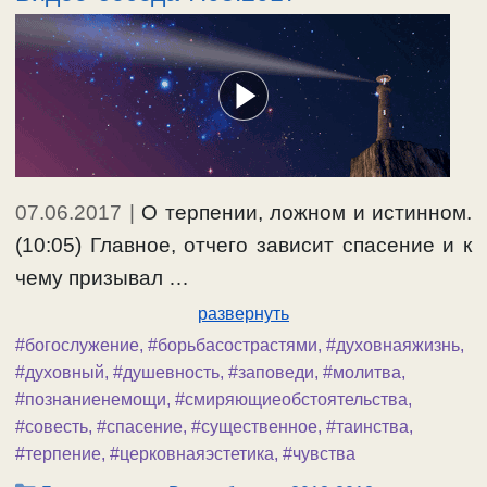
07.06.2017
|
О терпении, ложном и истинном.
(10:05) Главное, отчего зависит спасение и к
чему призывал …
развернуть
#богослужение
,
#борьбасострастями
,
#духовнаяжизнь
,
#духовный
,
#душевность
,
#заповеди
,
#молитва
,
#познаниенемощи
,
#смиряющиеобстоятельства
,
#совесть
,
#спасение
,
#существенное
,
#таинства
,
#терпение
,
#церковнаяэстетика
,
#чувства