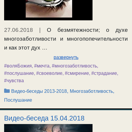
27.06.2018
|
О безмятежности; о духе
многозаботливости и многопопечительности
и как этот дух …
развернуть
#воляБожия
,
#мечта
,
#многозаботливость
,
#послушание
,
#своеволие
,
#смирение
,
#страдание
,
#чувства
Рубрики
,
,
Видео-беседы 2013-2018
Многозаботливость
Послушание
Видео-беседа 15.04.2018