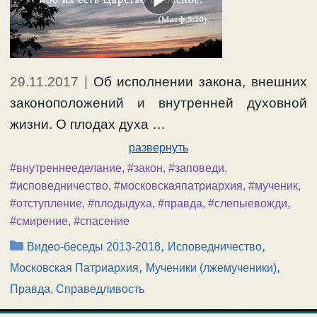
29.11.2017
|
Об исполнении закона, внешних
законоположений и внутренней духовной
жизни. О плодах духа …
развернуть
#внутреннееделание
,
#закон
,
#заповеди
,
#исповедничество
,
#московскаяпатриархия
,
#мученик
,
#отступление
,
#плодыдуха
,
#правда
,
#слепыевожди
,
#смирение
,
#спасение
Рубрики
,
,
Видео-беседы 2013-2018
Исповедничество
,
,
Московская Патриархия
Мученики (лжемученики)
Правда, Справедливость