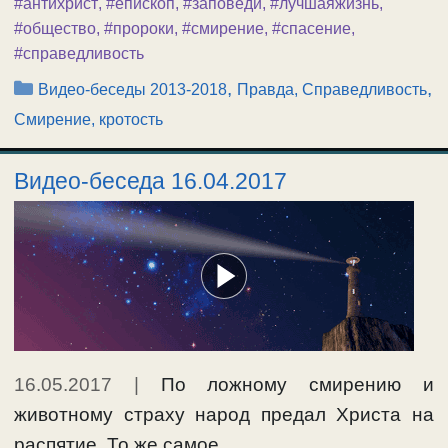
#антихрист
,
#епископ
,
#заповеди
,
#лучшаяжизнь
,
#общество
,
#пророки
,
#смирение
,
#спасение
,
#справедливость
Рубрики
,
,
Видео-беседы 2013-2018
Правда, Справедливость
Смирение, кротость
Видео-беседа 16.04.2017
16.05.2017
|
По ложному смирению и
животному страху народ предал Христа на
распятие. То же самое …