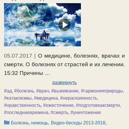
05.07.2017
|
О медицине, болезнях, врачах и
смерти. О болезнях от страстей и их лечении.
15:32 Причины …
развернуть
#ад
,
#болезнь
,
#врач
,
#выживание
,
#гармонияприроды
,
#катаклизмы
,
#медицина
,
#нераскаянность
,
#нравственность
,
#ожесточение
,
#подготовкаксмерти
,
#последниевремена
,
#смерть
,
#уничтожение
Рубрики
,
,
Болезнь, немощь
Видео-беседы 2013-2018