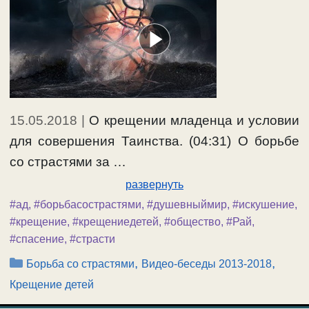
15.05.2018
|
О крещении младенца и условии
для совершения Таинства. (04:31) О борьбе
со страстями за …
развернуть
#ад
,
#борьбасострастями
,
#душевныймир
,
#искушение
,
#крещение
,
#крещениедетей
,
#общество
,
#Рай
,
#спасение
,
#страсти
Рубрики
,
,
Борьба со страстями
Видео-беседы 2013-2018
Крещение детей