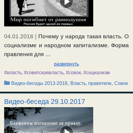
04.01.2018
|
Почему у народа такая власть. О
социализме и народном капитализме. Форма
правления для …
развернуть
#власть
,
#советскаявласть
,
#совок
,
#социализм
Рубрики
,
,
Видео-беседы 2013-2018
Власть, правители
Совок
Видео-беседа 29.10.2017