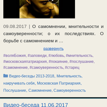
09.08.2017
|
О самомнении, мнительности и
самоуверенности; о их последствиях. О
борьбе с самомнением и …
развернуть
#воляБожия
,
#заповеди
,
#любовь
,
#мнительность
,
#московскаяпатриархия
,
#покаяние
,
#послушание
,
#самомнение
,
#самоуверенность
,
#старец
Рубрики
,
Видео-беседы 2013-2018
Мнительность,
,
,
накручивать себя
Московская Патриархия
,
Послушание
Самомнение, Самоуверенность
Видео-беседа 11.06.2017