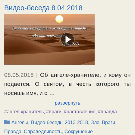
Видео-беседа 8.04.2018
08.05.2018
|
Об ангеле-хранителе, и кому он
подается. О святом, в честь которого ты
носишь имя, и о …
развернуть
#ангел-хранитель
,
#враги
,
#наставление
,
#правда
Рубрики
,
,
,
Ангелы
Видео-беседы 2013-2018
Зло, Враги
,
Правда, Справедливость
Сокрушение