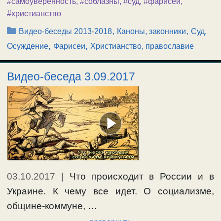
#самоуверенность
,
#соблазны
,
#суд
,
#фарисеи
,
#христианство
Рубрики
,
,
Видео-беседы 2013-2018
Каноны, законники
Суд,
,
,
Осуждение
Фарисеи
Христианство, православие
Видео-беседа 3.09.2017
03.10.2017
|
Что происходит в России и в
Украине. К чему все идет. О социализме,
общине-коммуне, …