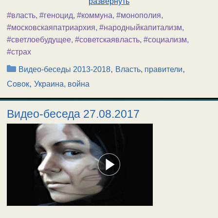
развернуть
#власть
,
#геноцид
,
#коммуна
,
#монополия
,
#московскаяпатриархия
,
#народныйкапитализм
,
#светлоебудущее
,
#советскаявласть
,
#социализм
,
#страх
Рубрики
,
,
Видео-беседы 2013-2018
Власть, правители
,
Совок
Украина, война
Видео-беседа 27.08.2017