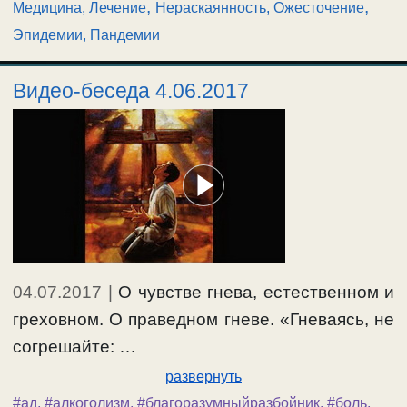
,
,
Медицина, Лечение
Нераскаянность, Ожесточение
Эпидемии, Пандемии
Видео-беседа 4.06.2017
04.07.2017
|
О чувстве гнева, естественном и
греховном. О праведном гневе. «Гневаясь, не
согрешайте: …
развернуть
#ад
,
#алкоголизм
,
#благоразумныйразбойник
,
#боль
,